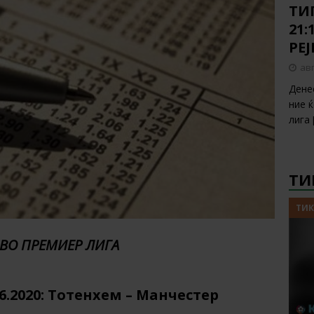
ТИП
21:
РЕ
авг
Дене
ние 
лига
ТИ
ТИК
 ВО ПРЕМИЕР ЛИГА
6.2020: Тотенхем – Манчестер