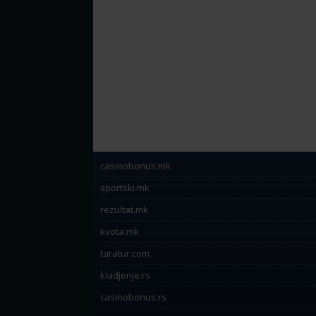
casinobonus.mk
sportski.mk
rezultat.mk
kvota.mk
taratur.com
kladjenje.rs
casinobonus.rs