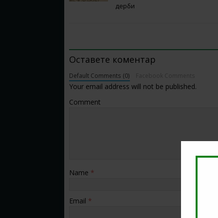
дерби
BE THE FIRST TO COMMENT
Оставете коментар
Default Comments (0)
Facebook Comments
Your email address will not be published.
Comment
Name
*
Email
*