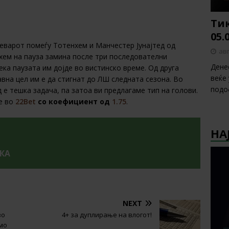
Тик
05.
еварот помеѓу Тотенхем и Манчестер Јунајтед од
авг
хем на пауза замина после три последователни
Дене
ка паузата им дојде во вистинско време. Од друга
веќе
вна цел им е да стигнат до ЛШ следната сезона. Во
подо
д е тешка задача, па затоа ви предлагаме тип на голови.
те во
22Bet
со коефициент од
1.75
.
НА
УКА
NEXT
во
4+ за дуплирање на влогот!
емо