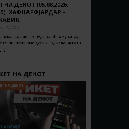
 НА ДЕНОТ (05.08.2026,
15) ХАФНАРФЈАРДАР –
ЈКАВИК
уст 5, 2026
с нема солидна понуда за обложување, а
ќе го анализираме дуелот од исландската
[…]
КЕТ НА ДЕНОТ
ЕТ НА ДЕНОТ