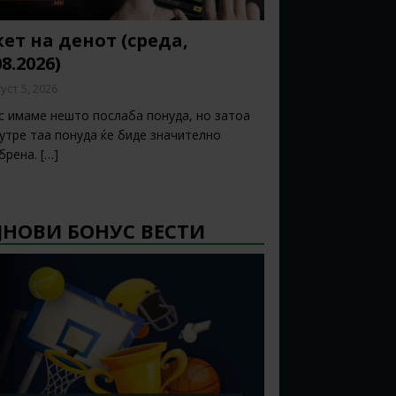
ет на денот (среда,
08.2026)
уст 5, 2026
с имаме нешто послаба понуда, но затоа
 утре таа понуда ќе биде значително
брена.
[…]
ЈНОВИ БОНУС ВЕСТИ