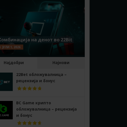
Комбинација на денот во 22Bit
ЈУЛИ 1, 2026
Најдобри
Најнови
22Bet обложувалница –
рецензија и бонус
BC Game крипто
обложувалница – рецензија
и бонус