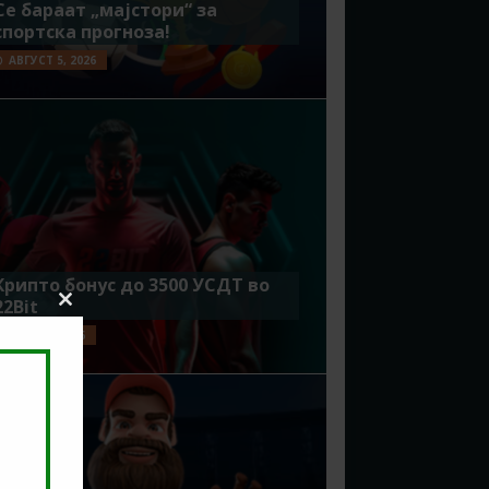
Се бараат „мајстори“ за
спортска прогноза!
АВГУСТ 5, 2026
Крипто бонус до 3500 УСДТ во
22Bit
Close
this
ЈУЛИ 29, 2026
module