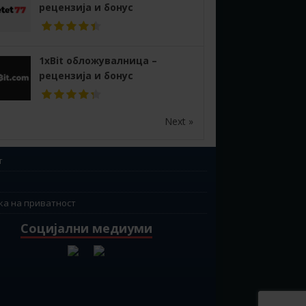
рецензија и бонус
1xBit обложувалница –
рецензија и бонус
Next »
т
ка на приватност
Социјални медиуми