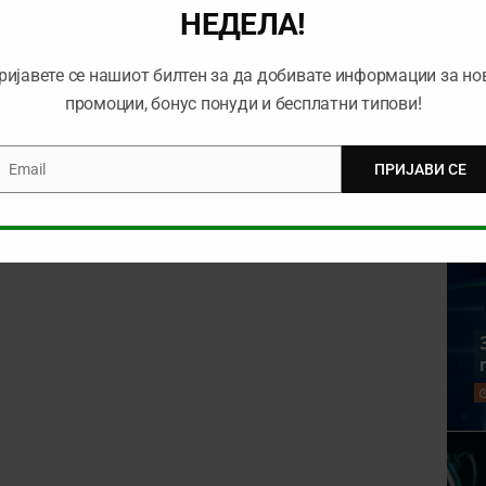
НЕДЕЛА!
ријавете се нашиот билтен за да добивате информации за но
rowser for the next time I comment.
промоции, бонус понуди и бесплатни типови!
Email
ПРИЈАВИ СЕ
mail