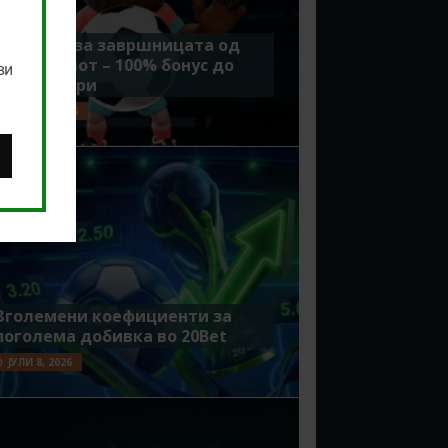
Идеално за завршницата од
Мундијалот – 100% бонус до
ви
7500 денари
ЈУЛИ 15, 2026
Зголемени коефициенти за
поголема добивка во 20Bet
ЈУЛИ 8, 2026