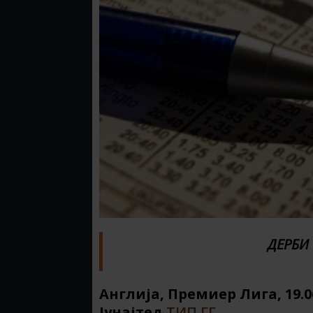
ДЕРБИ
Англија, Премиер Лига, 19.0
Јунајтед
ТИП ГГ