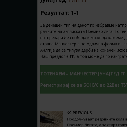
Резултат: 1-1
За денешен тип на денот го избравме натпр
рамките на англиската Премиер лига. Тотен
натпревари без победа и може да кажеме де
страна Манчестер е во одлична форма и гла
Анлгија да се типува дерби на конечен исхо
Наш предлог е
ГГ
,
а тоа може да го изигра
ТОТЕНХЕМ – МАНЧЕСТЕР ЈУНАЈТЕД ГГ
Регистрирај се за БОНУС во 22Bet Т
PREVIOUS
Продолжуваат редовните кола 
Премиер Лигата, а за старт гол