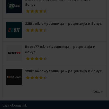
бонус
22Bit обложувалница – рецензија и бонус
Betet77 обложувалница – рецензија и
бонус
1xBit обложувалница – рецензија и бонус
Next »
casinobonus.mk