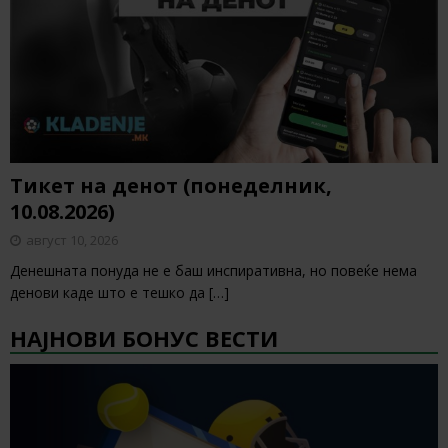
Тикет на денот (понеделник,
10.08.2026)
август 10, 2026
Денешната понуда не е баш инспиративна, но повеќе нема
денови каде што е тешко да
[…]
НАЈНОВИ БОНУС ВЕСТИ