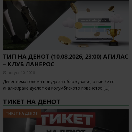
ТИП НА ДЕНОТ (10.08.2026, 23:00) АГИЛАС
– КЛУБ ЛАНЕРОС
август 10, 2026
Денес нема голема понуда за обложување, а ние ќе го
анализиране дуелот од колумбиското првенство
[…]
ТИКЕТ НА ДЕНОТ
ТИКЕТ НА ДЕНОТ