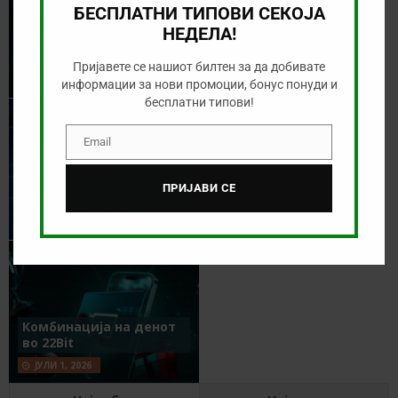
Идеално за
БЕСПЛАТНИ ТИПОВИ СЕКОЈА
завршницата од
НЕДЕЛА!
Мундијалот – 100%
бонус до 7500 денари
Пријавете се нашиот билтен за да добивате
ЈУЛИ 15, 2026
информации за нови промоции, бонус понуди и
бесплатни типови!
Email
Email
Зголемени
коефициенти за
поголема добивка во
ПРИЈАВИ СЕ
20Bet
ЈУЛИ 8, 2026
Комбинација на денот
во 22Bit
ЈУЛИ 1, 2026