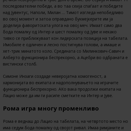
последователни победи, а во таа сеија спаѓаат и победите
над Јувентус, Наполи, Милан … Тимот изгледа непобедливо
во овој момент и затоа оправдано букмејкерите им ја
доделија фаворитската улога на овој меч. Имаат само два
бода помалку од Интер и шест помалку од Јуве и некако
тивко се приближуваат кон лидерската позиција на табелата.
Имобиле е одличен и лесно постигнува голови, а имаше и
хет-трик минатото коло. Средината со Милинкович-Савич и
Алберто функционира беспрекорно, а Ацебри во одбраната е
вистински столб.
Симоне Инзаги создаде неверојатна хомогеност, а
хармонијата во екипата и надополнувањето на играчите
функционира беспрекорно. АКо вака продолжи екипата на
Лацио може да им ги расипе сметките на Интер и Јуве.
Рома игра многу променливо
Рома е веднаш до Лацио на табелата, на четвртото место но
има седум бода помалку од својот ривал. Имаа римјаните и