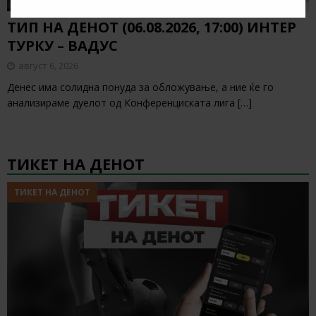
ТИП НА ДЕНОТ (06.08.2026, 17:00) ИНТЕР
ТУРКУ – ВАДУС
август 6, 2026
Денес има солидна понуда за обложување, а ние ќе го
анализираме дуелот од Конференциската лига
[…]
ТИКЕТ НА ДЕНОТ
ТИКЕТ НА ДЕНОТ