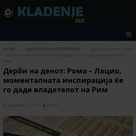
HOME
АНАЛИЗА НА НАТПРЕВАРИ
Дерби на денот: Рома
– Лацио, моменталната инспирација ќе го даде владетелот на
Рим
Дерби на денот: Рома – Лацио,
моменталната инспирација ќе
го даде владетелот на Рим
јануари 25, 2020
Jovica