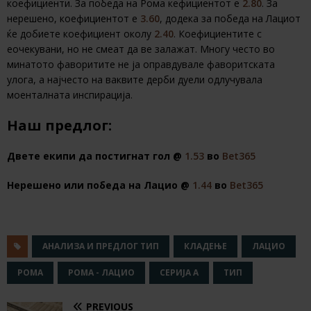
коефициенти. За победа на Рома кефициентот е
2.80
. За
нерешено, коефициентот е
3.60
, додека за победа на Лациот
ќе добиете коефициент околу
2.40
. Коефициентите с
еочекувани, но не смеат да ве залажат. Многу често во
минатото фаворитите не ја оправдувале фаворитската
улога, а најчесто на ваквите дерби дуели одлучувала
моенталната инспирација.
Наш предлог:
Двете екипи да постигнат гол @
1.53
во
Bet365
Нерешено или победа на Лацио @
1.44
во
Bet365
АНАЛИЗА И ПРЕДЛОГ ТИП
КЛАДЕЊЕ
ЛАЦИО
РОМА
РОМА - ЛАЦИО
СЕРИЈА А
ТИП
PREVIOUS