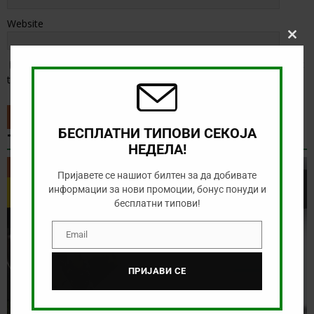
Website
Clos
this
Save my name, email, and website in this browser for the next
modu
time I comment.
БЕСПЛАТНИ ТИПОВИ СЕКОЈА
ТИП НА ДЕНОТ
НЕДЕЛА!
ТИП НА ДЕНОТ
Пријавете се нашиот билтен за да добивате
информации за нови промоции, бонус понуди и
бесплатни типови!
Email
Email
ПРИЈАВИ СЕ