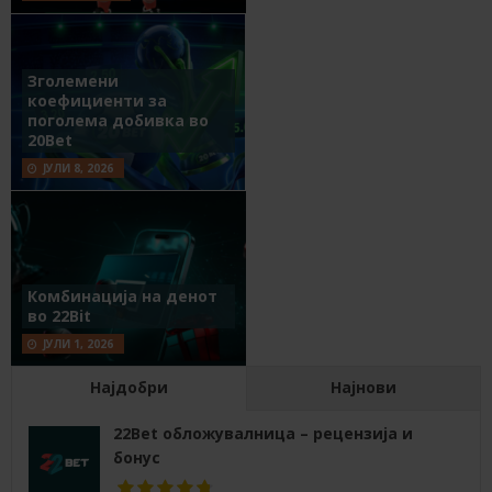
Зголемени
коефициенти за
поголема добивка во
20Bet
ЈУЛИ 8, 2026
Комбинација на денот
во 22Bit
ЈУЛИ 1, 2026
Најдобри
Најнови
22Bet обложувалница – рецензија и
бонус