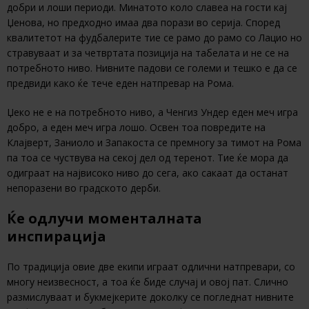
добри и лоши периоди. Минатото коло славеа на гости кај
Џенова, но предходно имаа два порази во серија. Според
квалитетот на фудбалерите тие се рамо до рамо со Лацио но
стравуваат и за четвртата позиција на табелата и не се на
потребното ниво. Нивните падови се големи и тешко е да се
предвиди како ќе тече еден натпревар на Рома.
Џеко не е на потребното ниво, а Ченгиз Ундер еден меч игра
добро, а еден меч игра лошо. Освен тоа повредите на
Клајверт, Заниоло и Запакоста се премногу за тимот на Рома
па тоа се чуствува на секој дел од теренот. Тие ќе мора да
одиграат на највисоко ниво до сега, ако сакаат да останат
непоразени во градското дерби.
Ќе одлучи моменталната
инспирација
По традиција овие две екипи играат одлични натпревари, со
многу неизвесност, а тоа ќе биде случај и овој пат. Слично
размислуваат и букмејкерите доколку се погледнат нивните