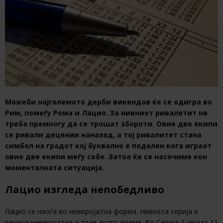
Можеби најголемото дерби викендов ќе се одигра во
Рим, помеѓу Рома и Лацио. За нивниот ривалетит не
треба премногу да се трошат збороти. Овие две екипи
се ривали децении наназад, а тој ривалитет стана
симбол на градот кој буквално е поделен кога играат
овие две екипи меѓу себе. Затоа ќе се насочиме кон
моменталната ситуација.
Лацио изгледа непобедливо
Лацио се наоѓа во неверојатна форма. Нивната серија е
речиси неверојатна и трае долго време. Во Серија А имаат 11