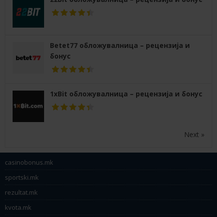
Betet77 обложувалница – рецензија и
бонус
1xBit обложувалница – рецензија и бонус
Next »
casinobonus.mk
sportski.mk
rezultat.mk
kvota.mk