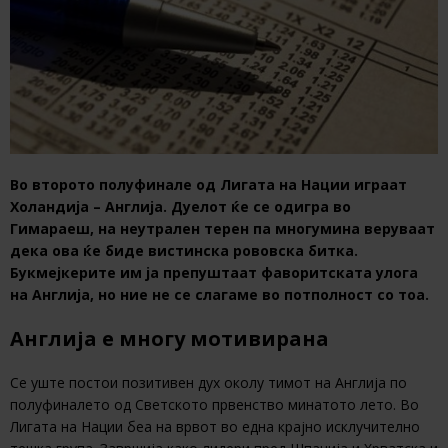
Во второто полуфинале од Лигата на Нации играат
Холандија – Англија. Дуелот ќе се одигра во
Гимараеш, на неутрален терен па многумина веруваат
дека ова ќе биде вистинска рововска битка.
Букмејкерите им ја препуштаат фаворитската улога
на Англија, но ние не се слагаме во потполност со тоа.
Англија е многу мотивирана
Се уште постои позитивен дух околу тимот на Англија по
полуфиналето од Светското првенство минатото лето. Во
Лигата на Нации беа на врвот во една крајно исклучително