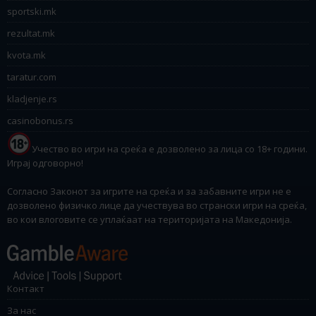
sportski.mk
rezultat.mk
kvota.mk
taratur.com
kladjenje.rs
casinobonus.rs
Учество во игри на среќа е дозволено за лица со 18+ години.
Играј одговорно!
Согласно Законот за игрите на среќа и за забавните игри не е
дозволено физичко лице да учествува во странски игри на среќа,
во кои влоговите се уплаќаат на територијата на Македонија.
Контакт
За нас