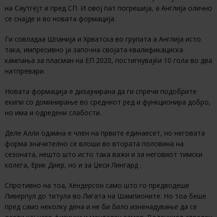
на Саутгејт и пред СП. И овој пат погрешија, а Англија олично
се снајде и во новата формација.
Ги совладаа Шпанија и Хрватска во групата а Англија исто
така, импресивно ја започна својата квалификациска
кампања за пласман на ЕП 2020, постигнувајќи 10 гола во два
натпревари.
Новата формација е дизајнирана да ги спречи подобрите
екипи со доминирање во средниот ред и функционира добро,
но има и одредени слабости.
Деле Алли одамна е член на првите единаесет, но неговата
форма значително се влоши во втората половина на
сезоната, нешто што исто така важи и за неговиот тимски
колега, Ерик Диер, но и за Џеси Лингард .
Спротивно на тоа, Хендерсон само што го предводеше
Ливерпул до титула во Лигата на Шампионите. Но тоа беше
пред само неколку дена и не би било изненадување да се