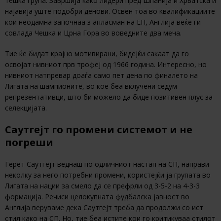
тешка група. Завршија како лидери пред Шпанија и Хрватска и
најавија уште подобри денови. Освен тоа во квалификациите
кои неодамна започнаа з апласман на ЕП, Англија веќе ги
совлада Чешка и Црна Гора во воведните два меча.
Тие ќе бидат крајно мотивирани, бидејќи сакаат да го
освојат нивниот прв трофеј од 1966 година. Интересно, но
нивниот натпревар доаѓа само пет дена по финалето на
Лигата на шампионите, во кое беа вклучени седум
репрезентативци, што би можело да биде позитивен плус за
селекцијата.
Саутгејт го промени системот и не
погреши
Герет Саутгејт веднаш по одличниот настап на СП, направи
неколку за него потребни промени, користејќи ја групата во
Лигата на нации за смело да се префрли од 3-5-2 на 4-3-3
формација. Речиси целокупната фудбалска јавност во
Англија веруваме дека Саутгејт треба да продолжи со ист
стил како на СП. Но, тие беа истите кои го критикуваа стилот