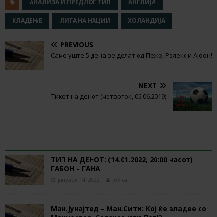
АНАЛИЗА И ПРЕДЛОГ ТИП
АНГЛИЈА
КЛАДЕЊЕ
ЛИГА НА НАЦИИ
ХОЛАНДИЈА
PREVIOUS
Само уште 5 дена ве делат од Пежо, Ролекс и Ајфон!
NEXT
Тикет на денот (четврток, 06.06.2019)
RELATED ARTICLES
ТИП НА ДЕНОТ: (14.01.2022, 20:00 часот)
ГАБОН – ГАНА
јануари 14, 2022
Jovica
Ман.Јунајтед – Ман.Сити: Кој ќе владее со