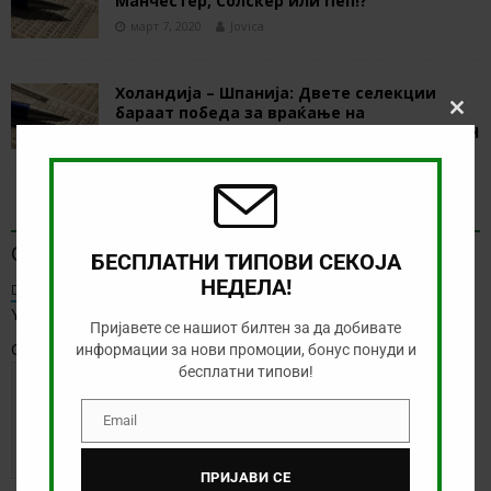
Манчестер, Солскер или Пеп!?
март 7, 2020
Jovica
Холандија – Шпанија: Двете селекции
бараат победа за враќање на
Clos
самодовербата пред важните дуели во ЛН
this
modu
ноември 11, 2020
Jovica
BE THE FIRST TO COMMENT
Оставете коментар
БЕСПЛАТНИ ТИПОВИ СЕКОЈА
НЕДЕЛА!
Default Comments (0)
Facebook Comments
Your email address will not be published.
Пријавете се нашиот билтен за да добивате
Comment
информации за нови промоции, бонус понуди и
бесплатни типови!
Email
Email
ПРИЈАВИ СЕ