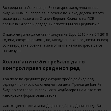
Во средината Дони ван де Бик сигурно заслужува шанса
бидејќи имаше неверојатна сезона во Ајакс, додека истото
може да се каже и за Стивен Бервин. Крилото на ПСВ
постигна 14 гола и додаде 12 асистенции во Ередивизија.
Откако не успеа да се квалификува на Еуро 2016 и на СП 2018
година, следеше ремонт, подмладување кое се движи напред
со неверојатна брзина, а за мотивите нема потреба да се
споменува.
Холанѓаните би требало да го
контролираат средниот ред
Тоа поле во средниот ред сигурно треба да биде под
одреден притисок, со оглед на тоа дека Френки де Јонг ќе
биде во составот на лалињата. Фудбалерот на Ајакс е во
извонредна форма оваа сезона.
Фактот дека колегата на Де Јонг од Ајакс, Дони ван де Бик,