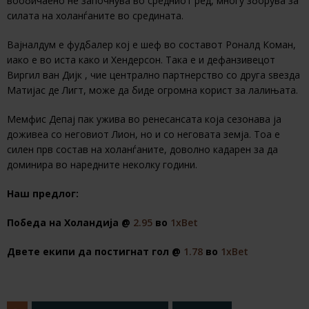
вообичаено не започнува во средниот ред, многу зборува за
силата на холанѓаните во средината.
Вајналдум е фудбалер кој е шеф во составот Роналд Коман,
иако е во иста како и Хендерсон. Така е и дефанзивецот
Виргил ван Дијк , чие централно партнерство со друга ѕвезда
Матијас де Лигт, може да биде огромна корист за лалињата.
Мемфис Депај пак ужива во ренесансата која сезонава ја
доживеа со неговиот Лион, но и со неговата земја. Тоа е
силен прв состав на холанѓаните, доволно кадарен за да
доминира во наредните неколку години.
Наш предлог:
Победа на Холандија @
2.95
во
1хBet
Двете екипи да постигнат гол @
1.78
во
1хBet