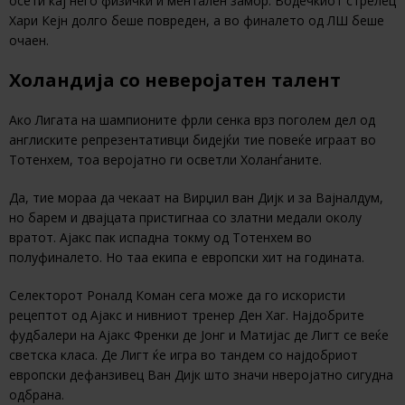
осети кај него физички и ментален замор. Водечкиот стрелец
Хари Кејн долго беше повреден, а во финалето од ЛШ беше
очаен.
Холандија со неверојатен талент
Ако Лигата на шампионите фрли сенка врз поголем дел од
англиските репрезентативци бидејќи тие повеќе играат во
Тотенхем, тоа веројатно ги осветли Холанѓаните.
Да, тие мораа да чекаат на Вирџил ван Дијк и за Вајналдум,
но барем и двајцата пристигнаа со златни медали околу
вратот. Ајакс пак испадна токму од Тотенхем во
полуфиналето. Но таа екипа е европски хит на годината.
Селекторот Роналд Коман сега може да го искористи
рецептот од Ајакс и нивниот тренер Ден Хаг. Најдобрите
фудбалери на Ајакс Френки де Јонг и Матијас де Лигт се веќе
светска класа. Де Лигт ќе игра во тандем со најдобриот
европски дефанзивец Ван Дијк што значи нверојатно сигудна
одбрана.