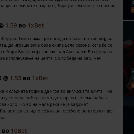
завршат екипите на крајот, бидејќи секое место погоре,
 @
1.59
во
1хBet
обедува. Тимот има три победи во низа, но тие дојдоа
а. Да играше вака оваа екипа цела сезона, сега ќе се
е се бори Вулфс кој славеше над Арсенал и Ватфорд на
 за исполнување на целта. Со победа на овој меч,
Х @
1.53
во
1хBet
а и следната година да игра во англиската елита. Тие
ниту со оваа победа нема да завршат голема работа,
ва коло. Но во најмала рака ќе ја задржат
Палас игра солидно сезонава, особено во вториот дел
ви.
во
10Bet