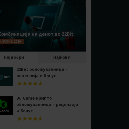
Комбинација на денот во 22Bit
ЈУЛИ 1, 2026
Најдобри
Најнови
22Bet обложувалница –
рецензија и бонус
BC Game крипто
обложувалница – рецензија
и бонус