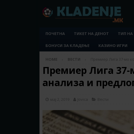
ПОЧЕТНА
ТИКЕТ НА ДЕНОТ
ТИП НА
БОНУСИ ЗА КЛАДЕЊЕ
КАЗИНО ИГРИ
HOME
ВЕСТИ
Премиер Лига 37-мо ко
Премиер Лига 37-м
анализа и предло
мај 2, 2019
Jovica
Вести