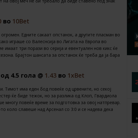
 на овој меч не би требало да биде ставено под знак
0
во
10Bet
е огромен. Едните сакаат опстанок, а другите пласман во
ако играше со Валеснсија во Лигата на Европа во
е имаат три порази во серија и евентуален нов кикс ќе
езона. Брајтон шансата за опстанок ќе треба да ја бара
од 4.5 гола @
1.43
во
1хBet
и. Тимот има еден бод повеќе од црвените, но секој
естер ќе биде тежок, но за разлика од Клоп, Гвардиола
е многу повеќе време за подготовка за овој натпревар.
то коло славеше над Арсенал со 3:0 и се надева дека