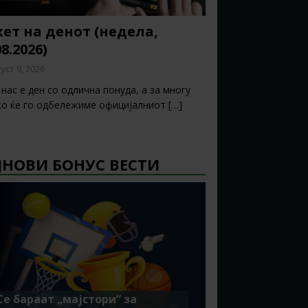
ет на денот (недела,
08.2026)
уст 9, 2026
нас е ден со одлична понуда, а за многу
ко ќе го одбележиме официјалниот
[…]
ЈНОВИ БОНУС ВЕСТИ
Се бараат „мајстори“ за