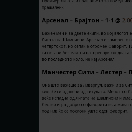
Премиер Лигата и прашањето за победникот
прашалник.
Арсенал – Брајтон – 1-1 @
2.0
Важен меч и за двете екипи, во кој влогот 
Лигата на Шампиони. Арсенал е заморен отк
четвртокот, но сепак е огромен фаворит. Ти
ги остави без елитни натпревари следната с
во последното коло, не кај Арсенал.
Манчестер Сити – Лестер – П
Она што важеше за Ливерпул, важи и за Сит
кикс ќе ги одалечи од титулата. Мечот со Л
веќе испадна од Лигата на Шампиони и имаш
Лестер игра добро со фаворитите, а минато
под нив ќе се поклони уште еден фаворит.