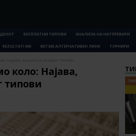
 ДЕНОТ
БЕСПЛАТНИ ТИПОВИ
АНАЛИЗА НА НАТПРЕВАРИ
REZULTATI MK
BET365 АЛТЕРНАТИВЕН ЛИНК
ТУРНИРИ
ло: Најава, анализа и предлог типови
ТИ
о коло: Најава,
г типови
ТИП