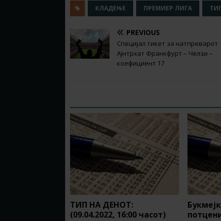
КЛАДЕЊЕ
ПРЕМИЕР ЛИГА
ТИ
PREVIOUS
Специјал тикет за натпреварот
Ајнтрхат Франкфурт – Челзи –
коефициент 17
RELATED ARTICLES
ТИП НА ДЕНОТ:
Букмејк
(09.04.2022, 16:00 часот)
потцени