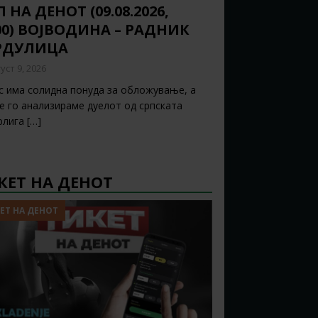
 НА ДЕНОТ (09.08.2026,
:00) ВОЈВОДИНА – РАДНИК
РДУЛИЦА
уст 9, 2026
с има солидна понуда за обложување, а
ќе го анализираме дуелот од српската
рлига
[…]
КЕТ НА ДЕНОТ
ЕТ НА ДЕНОТ