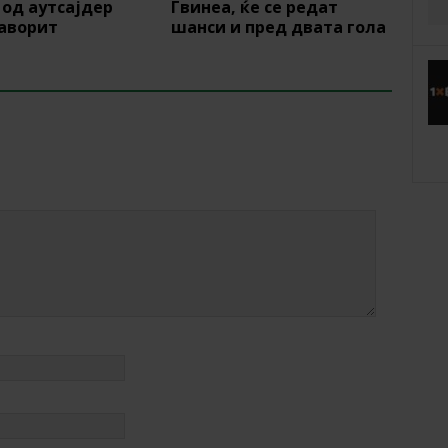
 од аутсајдер
Гвинеа, ќе се редат
фаворит
шанси и пред двата гола