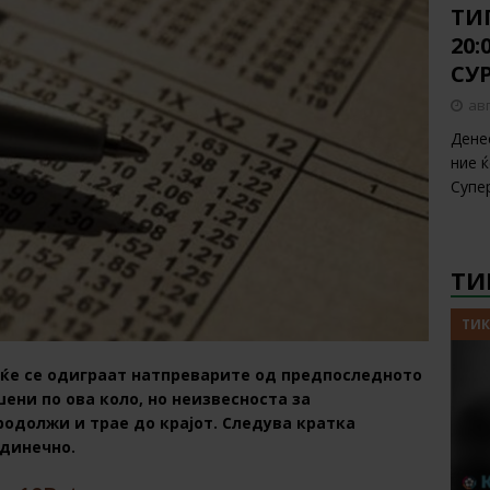
ТИП
20
СУ
авг
Дене
ние 
Супе
ТИ
ТИК
 ќе се одиграат натпреварите од предпоследното
ени по ова коло, но неизвесноста за
одолжи и трае до крајот. Следува кратка
единечно.