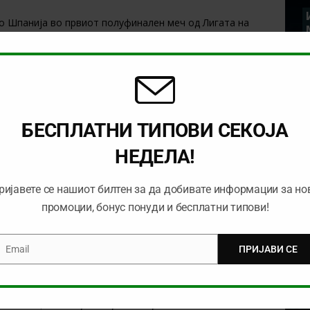
во Шпанија во првиот полуфинален меч од Лигата на
си недостижен резултат пред реваншот, па ќе направи
ремиер Лига. За тоа им се потребни победи до крајот на
крајот на сезоната, ќе игра без притисок и без мотив,
.
о
1хBet
БЕСПЛАТНИ ТИПОВИ СЕКОЈА
хт Франкфурд во Германија, но нема време за одмор
НЕДЕЛА!
 на Шампиони следната сезона. Сари е свесен дека
от, а нешто слично ќе се случи и со дел од
ријавете се нашиот билтен за да добивате информации за но
 пласман во Лигата на Европа, но влогот на Челзи е
промоции, бонус понуди и бесплатни типови!
ајтед – 2 @
1.35
во
1хBet
Email
ПРИЈАВИ СЕ
mail
реме, но и порај тоа ги задржа шансите за пласман во
малку од Челзи кој е на четвртото место на табелата и
варите до крајот. Хадерсфилд е одамна испаднат од