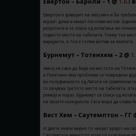
Евертон – Барнли – 1 @
1.63
в
Евертон е фаворит на овој меч и би требал
играат дома и имаат поголем мотив. Барнл
резултати и се спаси од испаѓање во понизо
седмото место на табелата. Токму тоа мес
варијанти, а тоа е голем мотив за екипата.
Бурнемут – Тотенхем – 2 @
1
Никој не сака да биде на местото на Тотен
а Покетино има проблеми со повредени фудб
во полуфиналето од Лигата на Шампиони на 
го зачуваа третото место на табелата, отка
ремија и пораз. Бурнемут се спаси од испаѓ
на своите конкуренти. Сега мора да слави п
Вест Хем – Саутемптон – ГГ
И двете екипи мирно го чекаат крајот на се
Саутемптон минатото коло го осигураше опс