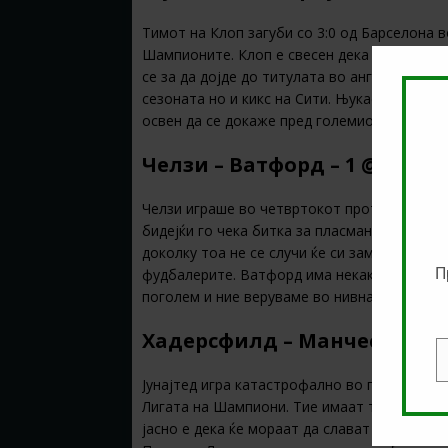
Тимот на Клоп загуби со 3:0 од Барселона 
Шампионите. Клоп е свесен дека тоа е речи
се за да дојде до титулата во англиската П
сезоната но и кикс на Сити. Њукасл го чека 
освен да се докаже пред големиот фаворит
Челзи – Ватфорд – 1 @ 1.43 в
Челзи играше во четвртокот против Ајнтра
бидејќи го чека битка за пласман во Лигата
доколку тоа не се случи ќе си замине од тим
П
фудбалерите. Ватфорд има некакви шанси за
поголем и ние веруваме во нивна победа.
Хадерсфилд – Манчестер Јун
E
Јунајтед игра катастрофално во последно в
Лигата на Шампиони. Тие имаат три бода по
јасно е дека ќе мораат да слават на натпре