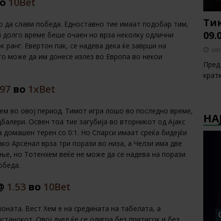
о
10Bet
Тик
о да слави победа. Едноставно тие имаат подобар тим,
09.
и долго време беше очаен но врза неколку одлични
к ранг. Евертон пак, се надева дека ќе заврши на
авг
то може да им донесе излез во Европа во некои
Пред 
крат
.97
во
1хBet
хем во овој период. Тимот игра лошо во последно време,
НА
алери. Освен тоа тие загубија во вторникот од Ајакс
домашен терен со 0:1. Но Спарси имаат среќа бидејќи
ко Арсенал врза три порази во низа, а Челзи има две
ање, но Тотенхем веќе не може да се надева на порази
обеда.
 @
1.53
во
10Bet
зоната. Вест Хем е на средината на табелата, а
танокот. Овој дуел ќе се одигра без притисок и без