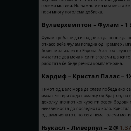
големи мотиви. Но важно е на кои места ќе 
носи многу поголема добивка.
Вулверхемптон – Фулам – 1
Фулам требаше да испадне за да почне да п
откако веќе Фулам испадна од Премиер Лигат
бореше за излез во Европа. А за тоа сеушт
минатите два меча и си ги зголеми шансите
работата ќе биде речиси комплетирана.
Кардиф – Кристал Палас – 1
Тимот од Велс мора да слави победа ако сак
имаат четири бода помалку од Брајтон, па 
доколку нивниот конкуренти освои бодови о
неизвесноста до последното коло. Кристал 
од шампионатот, но сега нема големи моти
Њукасл – Ливерпул – 2 @
1.37