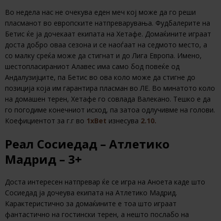
Во недела нас не очекува еден меч кој може да го реши
пласманот во европските натпреварувања. Фудбалерите на
Бетис ќе ја дочекаат екипата на Хетафе. Домаќините играат
доста добро оваа сезона и се наоѓаат на седмото место, а
со малку среќа може да стигнат и до Лига Европа. Имено,
шестопласираниот Алавес има само бод повеќе од
Андалузијците, па Бетис во ова коло може да стигне до
позиција која им гарантира пласман во ЛЕ. Во минатото коло
на домашен терен, Хетафе го совлада Валекано. Тешко е да
го погодиме конечниот исход, па затоа одлучивме на голови.
Коефициентот за г.г во
1xBet
изнесува
2.10.
Реал Сосиедад – Атлетико
Мадрид – 3+
Доста интересен натпревар ќе се игра на Аноета каде што
Сосиедад ја дочеува екипата на Атлетико Мадрид.
Карактеристично за домаќините е тоа што играат
фантастично на гостински терен, а нешто послабо на