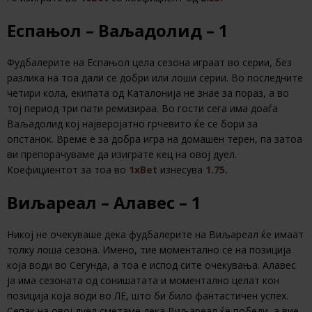
Еспањол – Ваљадолид – 1
Фудбалерите на Еспањол цела сезона играат во серии, без
разлика на тоа дали се добри или лоши серии. Во последните
четири кола, екипата од Каталонија не знае за пораз, а во
тој период три пати ремизираа. Во гости сега има доаѓа
Ваљадолид кој најверојатно грчевито ќе се бори за
опстанок. Време е за добра игра на домашен терен, па затоа
ви препорачуваме да изиграте кец на овој дуел.
Коефициентот за тоа во
1хBet
изнесува
1.75.
Виљареал – Алавес – 1
Никој не очекуваше дека фудбалерите на Виљареал ќе имаат
толку лоша сезона. Имено, тие моментално се на позиција
која води во Сегунда, а тоа е испод сите очекувања. Алавес
ја има сезоната од сонишатата и моментално целат кон
позиција која води во ЛЕ, што би било фантастичен успех.
Сепак на овој дуел сметаме дека Виљареал ќе победи, а вие