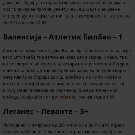
домашен. Од друга страна Атлетико е во одлична форма и
тоа го докажаа против Јувентус во ЛШ. Овде очекуваме
отворен дуел и најмалку три гола, а коефициентот за тоа во
Bet365 изнесува
2.47.
Валенсија – Атлетик Билбао – 1
Само што помисливме дека Валнесија конечно почна да игра
како што треба тие започнаа нова реми серија. Имено, тие
во последните четири кола, четири пати ремизираа. Сигурно
е дека ако пола од тие натпревари завршеа во нивна корист,
овој тим ќе се бореше за ЛШ. Билбао е на 10-то место и
имаат ист број бодови, а искрено тие се заодовлни со тој
исход. Овде типуваме на Валенсија, бидејќи е време за
победа. Коефициентот во
1xBet
за тоа изнесува
1.95.
Леганес – Леванте – 3+
Последниот натпревар од 26-то коло на Ла Лига го играат
Леганес и Леванте. Домаќините играат многу подобро во