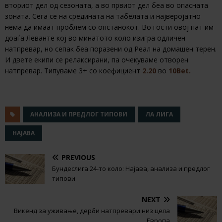
вториот дел од сезоната, а во првиот дел беа во опасната
зоната. Сега се на средината на табелата и најверојатно
нема да имаат проблем со опстанокот. Во гости овој пат им
доаѓа Леванте кој во минатото коло изигра одличен
натпревар, но сепак беа поразени од Реал на домашен терен.
И двете екипи се релаксирани, па очекуваме отворен
натпревар. Типуваме 3+ со коефициент
2.20
во
10Bet.
АНАЛИЗА И ПРЕДЛОГ ТИПОВИ
ЛА ЛИГА
НАЈАВА
PREVIOUS
Бундеслига 24-то коло: Најава, анализа и предлог
типови
NEXT
Викенд за уживање, дерби натпревари низ цела
Европа