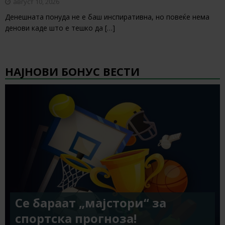
август 10, 2026
Денешната понуда не е баш инспиративна, но повеќе нема
денови каде што е тешко да
[…]
НАЈНОВИ БОНУС ВЕСТИ
Се бараат „мајстори“ за
спортска прогноза!