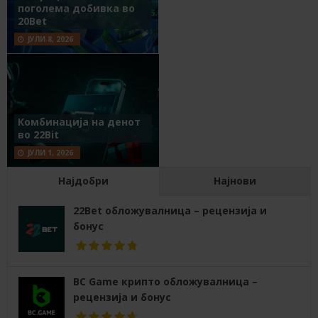
поголема добивка во
20Bet
ЈУЛИ 8, 2026
Комбинација на денот
во 22Bit
ЈУЛИ 1, 2026
Најдобри
Најнови
22Bet обложувалница – рецензија и
бонус
BC Game крипто обложувалница –
рецензија и бонус