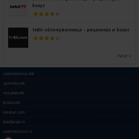
бонус
1xBit обложувалница – рецензија и бонус
Next »
casinobonus.mk
sportski.mk
rezultat.mk
kvota.mk
taratur.com
kladjenje.rs
casinobonus.rs