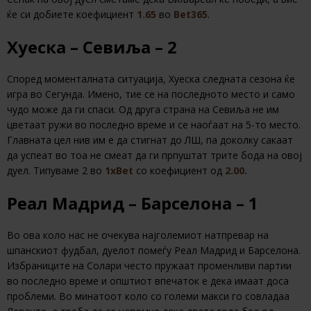
ќе си добиете коефициент
1.65
во
Bet365
.
Хуеска – Севиља – 2
Според моменталната ситуација, Хуеска следната сезона ќе
игра во Сегунда. Имено, тие се на последното место и само
чудо може да ги спаси. Од друга страна на Севиља не им
цветаат ружи во последно време и се наоѓаат на 5-то место.
Главната цел нив им е да стигнат до ЛШ, па доколку сакаат
да успеат во тоа не смеат да ги прпуштат трите бода на овој
дуел. Типуваме 2 во
1xBet
со коефициент од
2.00.
Реал Мадрид – Барселона – 1
Во ова коло нас не очекува најголемиот натпревар на
шпанскиот фудбал, дуелот помеѓу Реал Мадрид и Барселона.
Избраниците на Солари често пружаат променливи партии
во последно време и општиот впечаток е дека имаат доса
проблеми. Во минатоот коло со големи макси го совладаа