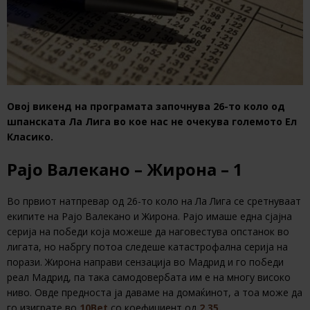
Овој викенд на програмата започнува 26-то коло од
шпанската Ла Лига во кое нас не очекува големото Ел
Класико.
Рајо Валекано – Жирона – 1
Во првиот натпревар од 26-то коло на Ла Лига се сретнуваат
екипите на Рајо Валекано и Жирона. Рајо имаше една сјајна
серија на победи која можеше да наговестува опстанок во
лигата, но набргу потоа следеше катастрофална серија на
порази. Жирона направи сензација во Мадрид и го победи
реал Мадрид, па така самодовербата им е на многу високо
ниво. Овде предноста ја даваме на домаќинот, а тоа може да
го изиграте во
10Bet
со коефициент од
2.35.