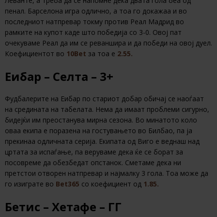
Леванте, а треба да се напомне дека двата гола беа од
пенал. Барселона игра одлично, а тоа го докажаа и во
последниот натпревар токму против Реал Мадрид во
рамките на купот каде што победија со 3-0. Овој пат
очекуваме Реал да им се реваншира и да победи на овој дуел.
Коефициентот во
10Bet
за тоа е
2.55.
Еибар – Селта – 3+
Фудбалерите на Еибар по стариот добар обичај се наоѓаат
на средината на табелата. Нема да имаат проблеми сигурно,
бидејќи им преостанува мирна сезона. Во минатото коло
оваа екипа е поразена на гостувањето во Билбао, па ја
прекинаа одличната серија. Екипата од Виго е веднаш над
цртата за испаѓање, па веруваме дека ќе се борат за
посовреме да обезбедат опстанок. Сметаме дека ни
претстои отворен натпревар и најмалку 3 гола. Тоа може да
го изиграте во
Bet365
со коефициент од
1.85.
Бетис – Хетафе – ГГ