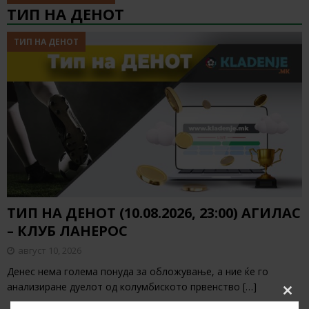
ТИП НА ДЕНОТ
ТИП НА ДЕНОТ
ТИП НА ДЕНОТ (10.08.2026, 23:00) АГИЛАС
– КЛУБ ЛАНЕРОС
август 10, 2026
Денес нема голема понуда за обложување, а ние ќе го
анализиране дуелот од колумбиското првенство
[…]
Clos