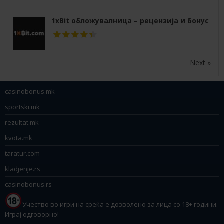
1xBit обложувалница – рецензија и бонус
Next »
casinobonus.mk
sportski.mk
rezultat.mk
kvota.mk
taratur.com
kladjenje.rs
casinobonus.rs
Учество во игри на среќа е дозволено за лица со 18+ години.
Играј одговорно!