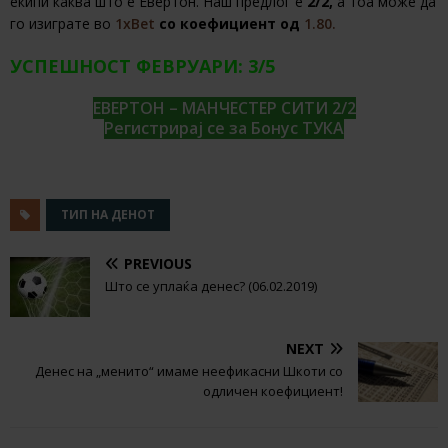
екипи каква што е Евертон. Наш предлог е
2/2,
а тоа може да
го изиграте во
1xBet
со коефициент од
1.80.
УСПЕШНОСТ ФЕВРУАРИ: 3/5
ЕВЕРТОН – МАНЧЕСТЕР СИТИ 2/2
Регистрирај се за Бонус ТУКА
ТИП НА ДЕНОТ
PREVIOUS
Што се уплаќа денес? (06.02.2019)
NEXT
Денес на „менито“ имаме неефикасни Шкоти со
одличен коефициент!