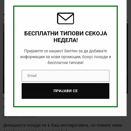
this
modu
ТИКЕТ НА ДЕНОТ
ТИКЕТ НА ДЕНОТ
БЕСПЛАТНИ ТИПОВИ СЕКОЈА
НЕДЕЛА!
Пријавете се нашиот билтен за да добивате
информации за нови промоции, бонус понуди и
бесплатни типови!
Email
Email
ПРИЈАВИ СЕ
Тикет на денот (понеделник,
10.08.2026)
август 10, 2026
Денешната понуда не е баш инспиративна, но повеќе нема