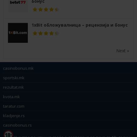
бонус
1xBit обложувалница – рецензија и бонус
Next »
casinobonus.mk
sportski.mk
rezultat.mk
kvota.mk
taratur.com
kladjenje.rs
casinobonus.rs