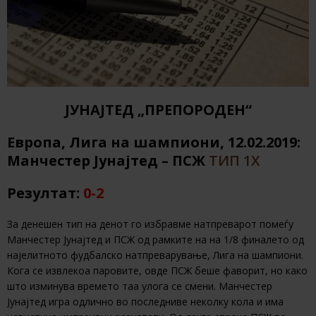
ЈУНАЈТЕД „ПРЕПОРОДЕН“
Европа, Лига на шампиони, 12.02.2019:
Манчестер Јунајтед – ПСЖ
ТИП 1Х
Резултат:
0-2
За денешен тип на денот го избравме натпреварот помеѓу
Манчестер Јунајтед и ПСЖ од рамките на на 1/8 финалето од
најелитното фудбалско натпреварување, Лига на шампиони.
Кога се извлекоа паровите, овде ПСЖ беше фаворит, но како
што изминува времето таа улога се смени. Манчестер
Јунајтед игра одлично во последниве неколку кола и има