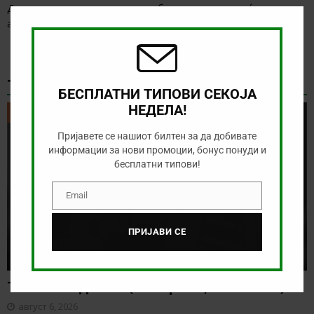
Clos
Денес има солидна понуда за обложување, а ние ќе го
this
анализираме дуелот од Конференциската лига
[…]
modu
ТИКЕТ НА ДЕНОТ
БЕСПЛАТНИ ТИПОВИ СЕКОЈА
НЕДЕЛА!
ТИКЕТ НА ДЕНОТ
Пријавете се нашиот билтен за да добивате
информации за нови промоции, бонус понуди и
бесплатни типови!
Email
Email
ПРИЈАВИ СЕ
Тикет на денот (четврток, 06.08.2026)
август 6, 2026