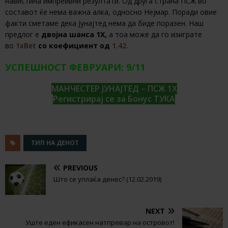
навистина импреивни резултати. Од друга страна ПСЖ во
составот ќе нема важна алка, односно Нејмар. Поради овие
факти сметаме дека Јунајтед нема да биде поразен. Наш
предлог е
двојна шанса 1Х
,
а тоа може да го изиграте
во
1xBet
со коефициент од
1.42.
УСПЕШНОСТ ФЕВРУАРИ: 9/11
МАНЧЕСТЕР ЈУНАЈТЕД – ПСЖ 1Х
Регистрирај се за Бонус ТУКА
ТИП НА ДЕНОТ
PREVIOUS
Што се уплаќа денес? (12.02.2019)
NEXT
Уште еден ефикасен натпревар на островот!