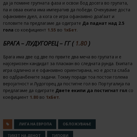
да ја помине групната фаза и освои бод досега во групата,
па и оваа екипа има императив да победи. Очекуваме доста
офанзивен дуел, а кога се игра офанзивно доаѓаат и
головите па предлагаме да одиграте
Да паднат над 2.5
гола
со коефициент
1.55
во
1хБет
.
БРАГА – ЛУДУГОРЕЦ – ГГ (
1.80
)
Брага има две од две по првите два меча во групата и е
најсериозен кандидат за пласман во следната рунда. Екипата
игра одлично и е офанзивно ориентирана, но е доста слаба
во одбранбените задачи. Токму поради тоа постои голема
веројатност и Лудогорец да постигне гол во Португалија па
предлагаме да одиграте
Двете екипи да постигнат гол
со
коефициент
1.80
во
1хБет
.
ЛИГА НА ЕВРОПА
ОБЛОЖУВАЊЕ
ТИКЕТ НА ДЕНОТ
ТИПОВИ