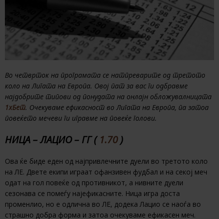
Во четврток на програмата се натпреварите од третото
коло на Лигата на Европа. Овој пат за вас ги одбравме
најдобрите типови од понудата на онлајн обложувалницата
1хБет
. Очекуваме ефикасност во Лигата на Европа, па затоа
повеќето мечеви ги игравме на повеќе голови.
НИЦА – ЛАЦИО – ГГ (
1.70
)
Ова ќе биде еден од најпривлечните дуели во третото коло
на ЛЕ. Двете екипи играат офанзивен фудбал и на секој меч
одат на гол повеќе од противникот, а нивните дуели
сезонава се помеѓу најефикасните. Ница игра доста
променлио, но е одлична во ЛЕ, додека Лацио се наоѓа во
страшно добра форма и затоа очекуваме ефикасен меч.