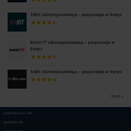
22Bit обложувалница – рецензија и бонус
Betet77 обложувалница – рецензија и
бонус
1xBit обложувалница – рецензија и бонус
Next »
casinobonus.mk
sportski.mk
rezultat.mk