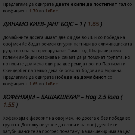
Предлагаме да одиграте
Двете екипи да постигнат гол
со
коефициент
1.70
во
1хБет
.
ДИНАМО КИЕВ- ЈАНГ БОЈС – 1 (
1.65
)
Домаќините досега имаат две од две во ЛЕ и со победа на
овој меч ќе бидат речиси сигурни патници во елиминациската
рунда на ова натпреварување. Тимот од Швајцарија има
големи амбиции сезонава и сакаат да ја поминат групата, но
по првите два меча одиграа две ремија против Партизан и
Скендербег па тешко дека ќе освојат бодови во Украина.
Предлагаме да одиграте
Победа на домаќинот
со
коефициент
1.65
во
1хБет
.
ХОФЕНХАЈМ – БАШАКШЕХИР – Над 2.5 гола (
1.55
)
Хофенхајм е фаворит на овој меч, но досега е без победа во
групата. Доколку не успее да слави и на овој дуел ќе ги
загуби шансите за прогрес понатаму. Башакшехир има за цел