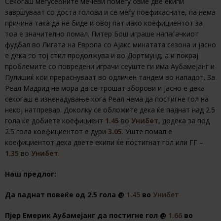
Секогаш меѓусебните мечеви помеѓу овие две екипи
завршуваат со доста голови и се меѓу поефикасните, па нема
причина така да не биде и овој пат иако коефициентот за
тоа е значително помал. Питер Бош играше напаѓачкиот
фудбал во Лигата на Европа со Ајакс минатата сезона и јасно
е дека со тој стил продолжува и во Дортмунд, а и покрај
проблемите со повредени играчи сеуште ги има Аубамејанг и
Пулишиќ кои прераснуваат во одличен тандем во нападот. За
Реал Мадрид не мора да се трошат зборови и јасно е дека
секогаш е изненадување кога Реал нема да постигне гол на
некој натпревар. Доколку се обложите дека ќе паднат над 2.5
гола ќе добиете коефициент
1.45
во
Унибет
, додека за под
2.5 гола коефициентот е дури
3.05
. Уште помал е
коефициентот дека двете екипи ќе постигнат гол или ГГ –
1.35
во
Унибет
.
Наш предлог:
Да паднат повеќе од 2.5 гола @
1.45
во
Унибет
Пјер Емерик Аубамејанг да постигне гол @
1.66
во