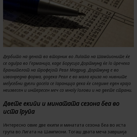
Дербито на денот во вторник во Лигата на Шампионите ќе
се одигра во Германија, каде Борусија Дортмунд ќе го пречека
бранителот на трофејот Реал Мадрид. Дортмунд е во
извонредна форма, додека Реал е во мала криза но нивните
меѓусебни дуели досега се гаранција дека ќе следиме еден крајо
неизвесен и интересен меч со многу голови и на двете страни.
Двете екипи и минатата сезона беа во
иста група
Интересно овие две екипи и минатата сезона беа во иста
група во Лигата на Шампиони. Тогаш двата меча завршија