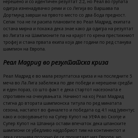
нерешено и со идентичен резултат 2:2, но Реал во групата
одигра изненадувачко реми и со Легија во Варшава па
Дортмунд заврши на првото место со два бода предност.
Сепак тоа не ги расипа плановите во Реал Мадрид, екипата
остана мирна и покажа дека знае како да одигра на резултат
во Лигата на Шампионите па на крајот го крена престижниот
трофеј и стана првата екипа која две години по ред станува
шампион на Европа.
Реал Мадрид во резултатска криза
Реал Мадрид е во мала резултатска криза и на последните 5
меча во Ла Лига забележа по две победи и нерешени средби
и еден пораз, со што факт е дека стартот насезоната е
спротивен на очекувањата. Начинот на кој Реал Мадрид
стигна до втората шампионска титула по ред минатата
сезона, настапот во финалето и победата од 4:1 над Јувентус
како и освојувањето на Супер Купот на УЕФА во Скопје и
Супер Купот на Шпанија остави впечаток дека шпанските
шампиони се убедливо најдобриот тим на континентот и
дека сезонава поторно ќе се прошетаат низ Европа, но