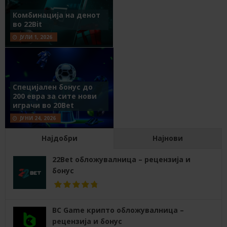
Комбинација на денот
во 22Bit
ЈУЛИ 1, 2026
Специјален бонус до
200 евра за сите нови
играчи во 20Bet
ЈУНИ 24, 2026
Најдобри
Најнови
22Bet обложувалница – рецензија и
бонус
BC Game крипто обложувалница –
рецензија и бонус