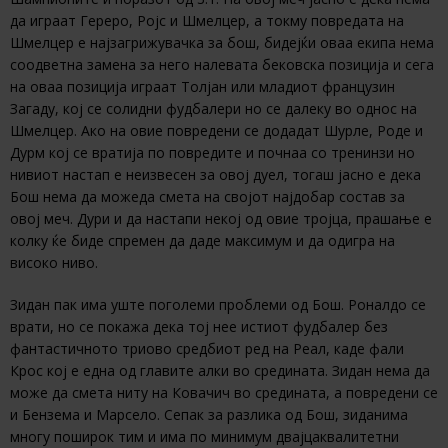
да играат Гереро, Ројс и Шмелцер, а токму повредата на
Шмелцер е најзагрижувачка за бош, бидејќи оваа екипа нема
соодветна замена за него налевата бековска позиција и сега
на оваа позиција играат Толјан или младиот французин
Загаду, кој се солидни фудбалери но се далеку во однос на
Шмелцер. Ако на овие повредени се додадат Шурле, Роде и
Дурм кој се вратија по повредите и почнаа со тренинзи но
нивиот настап е неизвесен за овој дуел, тогаш јасно е дека
Бош нема да можеда смета на својот најдобар состав за
овој меч. Дури и да настапи некој од овие тројца, прашање е
колку ќе биде спремен да даде максимум и да одигра на
високо ниво.
Зидан пак има уште поголеми проблеми од Бош. Роналдо се
врати, но се покажа дека тој нее истиот фудбалер без
фантастичното триово средбиот ред на Реал, каде фали
Крос кој е една од главите алки во средината. Зидан нема да
може да смета ниту на Ковачич во средината, а повредени се
и Бензема и Марсело. Сепак за разлика од Бош, зиданима
многу поширок тим и има по минимум двајцаквалитетни