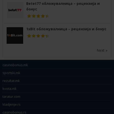
Betet77 обложувалница – рецензија и
бонус
1xBit обложувалница – рецензија и бонус
Next »
casinobonus.mk
sportski.mk
rezultat.mk
kvota.mk
taratur.com
kladjenje.rs
casinobonus.rs