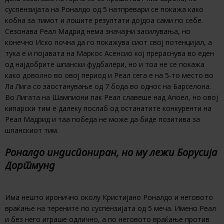
суспензијата на Роналдо од 5 натпревари се покажа како
кобна за тимот и лошите резултати дојдоа сами по себе.
Сезонава Реал Мадрид нема значајни засилувања, но
конечно Иско почна да го покажува сиот свој потенцијал, а
тука е и појавата на Маркос Асенсио кој прераснува во еден
од најдобрите шпански фудбалери, но и тоа не се покажа
како доволно во овој период и Реал сега е на 5-то место во
Ла Лига со заостанување од 7 бода во однос на Барселона.
Во Лигата на Шампиони пак Реал славеше над Апоел, но овој
кипарски тим е далеку послаб од останатите конкуренти на
Реал Мадрид и таа победа не може да биде позитива за
шпанскиот тим.
Роналдо индиспониран, но му лежи Борусија
Дортмунд
Има нешто иронично околу Кристијано Роналдо и неговото
враќање на терените по суспензијата од 5 меча. Имено Реал
и без него играше одлично, а по неговото враќање против