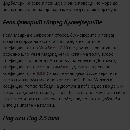
фудбалери на секоја позиција и овие повреди не мора да
значат ништо во натпревари како овој против Дортмунд.
Реал фаворит според букмејкерите
Реал Мадрид е фавоорит според букмејкерите и покрај
лошата форма на екипата. За победа на гостите
коефициентот во
Унибет
е
2.30
и е добар за ризикување,
особено што Реал Мадрид ретко кога има толку висок
коефициент за победа. За победа на Борусија Дортмунд
коефициентот е
2.95
во
Унибет
, додека за нерешено
коефициентот е
3.80
. Сепак се чини дека букмејкерите ги
препознаа проблемите во кои се наоѓа Реал Мадрид и
коефициентот за победа на Дортмунд паѓа од ден во ден. И
покрај се добро би било да го избегнете овој меч на вашите
тикети со играта на конечен победник, но затоа добро би
било да играте на голови.
Над или Под 2.5 гола