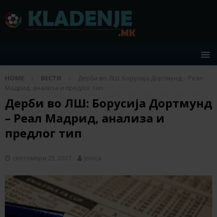
HOME
ВЕСТИ
Дерби во ЛШ: Борусија Дортмунд – Реал
Мадрид, анализа и предлог тип
Дерби во ЛШ: Борусија Дортмунд
– Реал Мадрид, анализа и
предлог тип
септември 25, 2017
Jovica