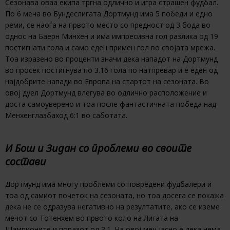
Сезонава оваа екипа тргна одлично и игра страшен фудбал.
По 6 меча во Бундеслигата Дортмунд има 5 победи и едно
реми, се наоѓа на првото место со предност од 3 бода во
однос на Баерн Минхен и има импресивна гол разлика од 19
постигнати гола и само еден примен гол во својата мрежа.
Тоа изразено во проценти значи дека нападот на Дортмунд
во просек постигнува по 3.16 гола по натпревар и е еден од
најдобрите напади во Европа на стартот на сезоната. Во
овој дуел Дортмунд влегува во одлично расположение и
доста самоуверено и тоа после фантастичната победа над
Менхенглазбаход 6:1 во саботата.
И Бош и Зидан со проблеми во своите
состави
Дортмунд има многу проблеми со повредени фудбалери и
тоа од самиот почеток на сезоната, но тоа досега се покажа
дека не се одразува негативно на резултатите, ако се иземе
мечот со Тотенхем во првото коло на Лигата на
Шампионите и поразот од 3:1. На овој меч јасно е дека нема