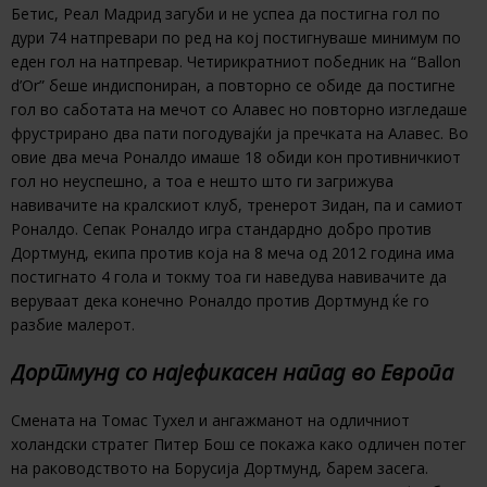
Бетис, Реал Мадрид загуби и не успеа да постигна гол по
дури 74 натпревари по ред на кој постигнуваше минимум по
еден гол на натпревар. Четирикратниот победник на “Ballon
d’Or” беше индиспониран, а повторно се обиде да постигне
гол во саботата на мечот со Алавес но повторно изгледаше
фрустрирано два пати погодувајќи ја пречката на Алавес. Во
овие два меча Роналдо имаше 18 обиди кон противничкиот
гол но неуспешно, а тоа е нешто што ги загрижува
навивачите на кралскиот клуб, тренерот Зидан, па и самиот
Роналдо. Сепак Роналдо игра стандардно добро против
Дортмунд, екипа против која на 8 меча од 2012 година има
постигнато 4 гола и токму тоа ги наведува навивачите да
веруваат дека конечно Роналдо против Дортмунд ќе го
разбие малерот.
Дортмунд со најефикасен напад во Европа
Смената на Томас Тухел и ангажманот на одличниот
холандски стратег Питер Бош се покажа како одличен потег
на раководството на Борусија Дортмунд, барем засега.