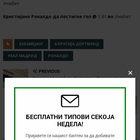
Унибет
Кристијано Роналдо да постигне гол @
1.61
во
Унибет
АУБАМЕЈАНГ
БОРУСИЈА ДОРТМУНД
РЕАЛ МАДРИД
РОНАЛДО
PREVIOUS
Clos
Време е за дербито Пелистер – Вардар: тактичко
this
надмудрување на Захариевски и Јаневски
modu
NEXT
Bet365 доделува 5 евра бонус: Проверете ја
вашата е-пошта!
БЕСПЛАТНИ ТИПОВИ СЕКОЈА
НЕДЕЛА!
RELATED ARTICLES
Пријавете се нашиот билтен за да добивате