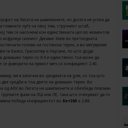
ејофот на Лигата на шампионите, но досега не успеа да
га главните луѓе на овој тим, стручниот штаб,
вој тим се насочени кон единствената цел во моментов
 го исфрлија силниот Динамо Киев во претходната
остигнати голови на гостински терен, а во меѓувреме
и ги Базел, Грасхопер и Лаусане, по што дојде
на домашен терен со 0:4 и единствено тоа може да
е се фаворити на првиот меч со коефициент 2.40.
емиер лига започна во средината на јули, со тоа што
а две средби и тоа двете на домашен терен. Во
а од АЕК во Лигата на шампионите и обезбеди пласман
 групните фази на ЛШ или ЛЕ, така што очекуваат да го
а нивна победа коефициентот во
бет365
е 2.88.