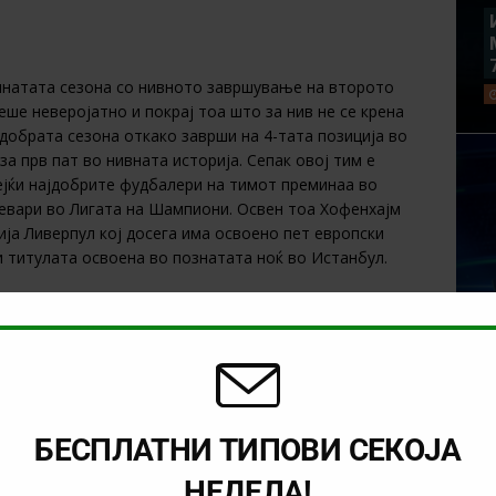
минатата сезона со нивното завршување на второто
еше неверојатно и покрај тоа што за нив не се крена
добрата сезона откако заврши на 4-тата позиција во
за прв пат во нивната историја. Сепак овој тим е
ејќи најдобрите фудбалери на тимот преминаа во
ревари во Лигата на Шампиони. Освен тоа Хофенхајм
ија Ливерпул кој досега има освоено пет европски
 и титулата освоена во познатата ноќ во Истанбул.
емиер Лигата со реми 3:3 и покрај тоа што беше
Клоп доби и потврда дека неговата екипа има очајна
 денови е топ тема во спортските медиуми поради
 во своите редови и тоа создава дополнителни
рманија. Англискиот тим е фаворит според квалитетот,
се очекува се од овој тим. Освен тоа Хофенхајм
БЕСПЛАТНИ ТИПОВИ СЕКОЈА
 20 домашни натпревари во сите натпреварувања и
НЕДЕЛА!