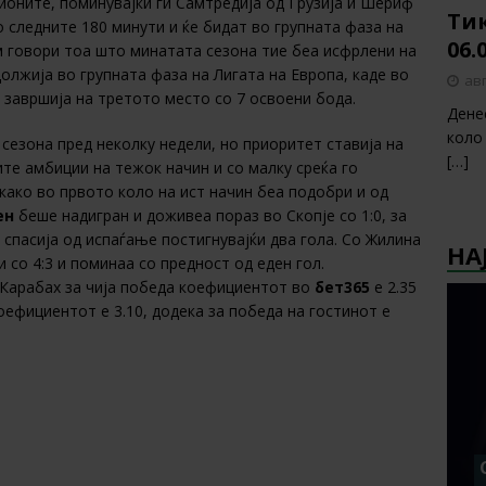
ионите, поминувајќи ги Самтредија од Грузија и Шериф
Тик
 следните 180 минути и ќе бидат во групната фаза на
06.
им говори тоа што минатата сезона тие беа исфрлени на
лжија во групната фаза на Лигата на Европа, каде во
авг
 завршија на третото место со 7 освоени бода.
Дене
коло
езона пред неколку недели, но приоритет ставија на
[…]
ите амбиции на тежок начин и со малку среќа го
ако во првото коло на ист начин беа подобри и од
ен
беше надигран и доживеа пораз во Скопје со 1:0, за
 спасија од испаѓање постигнувајќи два гола. Со Жилина
НА
 со 4:3 и поминаа со предност од еден гол.
 Карабах за чија победа коефициентот во
бет365
е 2.35
оефициентот е 3.10, додека за победа на гостинот е