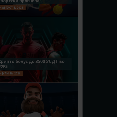
спортска прогноза!
АВГУСТ 5, 2026
Крипто бонус до 3500 УСДТ во
22Bit
ЈУЛИ 29, 2026