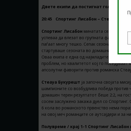
Двете екипи да постигнат гол @ 1.65
П
20:45 Спортинг Лисабон – Стеауа
Спортинг Лисабон
минатата сезона играа 
успеваа да влезат во групната фаза, па мо
E
паѓаат многу тешко. Сепак сезонава Спорти
стартуваше сезоната во домашниот шампион
Оваа екипа е една од најмладите во оваа 
проблем, но квалитетот кој го поседуваат 
апсолутни фаворити против романска Стеау
Стеауа Букурешт
ја започна својата мисиј
шампионите со возбудлива победа против ч
домашен терен резултатот беше 2:2, на гос
сосем заслужено закажа дуел со Спортинг. 
6 кола во романското првенство нема пораз
на овој меч романците се аутсајдери и за н
Полувреме / крај 1-1 Спортинг Лисабон 