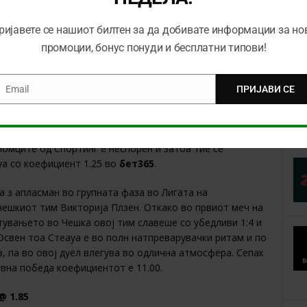
ријавете се нашиот билтен за да добивате информации за но
промоции, бонус понуди и бесплатни типови!
во групите на ЛШ, но предходно две сезони по ред не
же да се каже дека овие квалификациски средби им
Email
ПРИЈАВИ СЕ
mail
нг има тим за високи дострели и во таков ритам ја
ат, со победи над Сетубал и Авес без примен гол.
фаза на ЛШ и единствено неискуството може да биде
момците од Спортинг е неспорен и затоа тие се
а со коефициент 1.25 во
бет365
.
а з апласман во групната фаза во Лигата на
ешкиот тим Викторија Плзен. Откако во првиот меч на
тувањето во Чешка овој тим славеше со убедливи 1:4 и
Освен тоа Стеауа е во полн натпреварувачки ритам и по
, па во овој дуел влегува во одлична атмосфера. Сепак
ивна победа коефициентот е 11.00.
@ 1.85