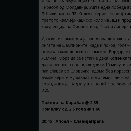
меча во квалификациите на Лигата на шамп
Тирасол од Молдавија. Уште една победа во
ЛШ или пак на ЛЕ. Колку е сериозен овој т
третото квалификациско коло на ЛШ и продо
кокуренција на Фиорентина, Паок и Либерец
Данските шампиони ја започнаа домашната с
Лигата на шампионите, каде и покрај голем
поминаа македонскиот шампион Вардар, отк
Жилина. Мора да се истакне дека
Копенхаг
да во реваншот во последните 15 минути се
пак славеа во Словачка, адома беа поразени
Букмејкерите му даваат поголеми шанси на
со индиции да падне уште повеќе, за реми к
3.25.
Победа на Карабах @ 2.35
Помалку од 2.5 гола @ 1.60
20:45 Апоел – СлавијаПрага