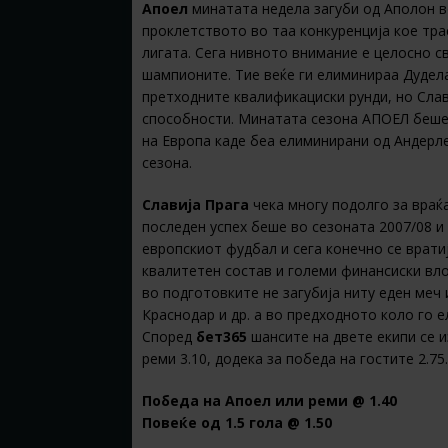
Апоел
минатата недела загуби од Аполон в
проклетството во таа конкуренција кое тра
лигата. Сега нивното внимание е целосно с
шампионите. Тие веќе ги елиминираа Дудел
претходните квалификациски рунди, но Слав
способности. Минатата сезона АПОЕЛ беше 
на Европа каде беа елиминирани од Андерле
сезона.
Славија Прага
чека многу подолго за враќ
последен успех беше во сезоната 2007/08 и
европскиот фудбал и сега конечно се врати
квалитетен состав и големи финансиски вл
во подготовките не загубија ниту еден меч 
Краснодар и др. а во предходното коло го 
Според
бет365
шансите на двете екипи се и
реми 3.10, додека за победа на гостите 2.7
Победа на Апоел или реми @ 1.40
Повеќе од 1.5 гола @ 1.50