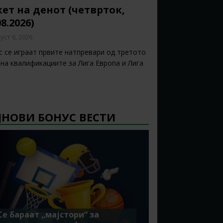
ет на денот (четврток,
08.2026)
уст 6, 2026
с се играат првите натпревари од третото
 на квалификациите за Лига Европа и Лига
ЈНОВИ БОНУС ВЕСТИ
Се бараат „мајстори“ за