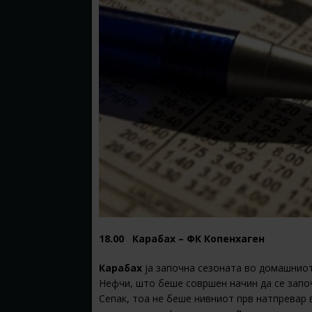
18.00 Карабах – ФК Копенхаген
Карабах
ја започна сезоната во домашниот
Нефчи, што беше совршен начин да се запо
Сепак, тоа не беше нивниот прв натпревар 