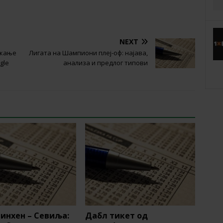
NEXT
цкање
Лигата на Шампиони плеј-оф: најава,
gle
анализа и предлог типови
инхен – Севиља:
Дабл тикет од