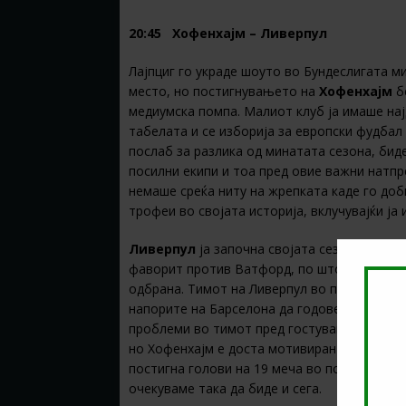
20:45 Хофенхајм – Ливерпул
Лајпциг го украде шоуто во Бундеслигата 
место, но постигнувањето на
Хофенхајм
б
медиумска помпа. Малиот клуб ја имаше нај
табелата и се изборија за европски фудбал 
послаб за разлика од минатата сезона, бид
посилни екипи и тоа пред овие важни натп
немаше среќа ниту на жрепката каде го доб
трофеи во својата историја, вклучувајќи ја
Ливерпул
ја започна својата сезона во Пр
фаворит против Ватфорд, по што сега веќе 
одбрана. Тимот на Ливерпул во последниве
напорите на Барселона да годоведе Кутињо
проблеми во тимот пред гостувањето во Ге
но Хофенхајм е доста мотивиран и може да 
постигна голови на 19 меча во последните
очекуваме така да биде и сега.