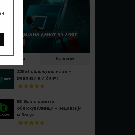
ви
Комбинација на денот во 22Bit
ЈУЛИ 1, 2026
Најдобри
Најнови
22Bet обложувалница –
рецензија и бонус
BC Game крипто
обложувалница – рецензија
и бонус