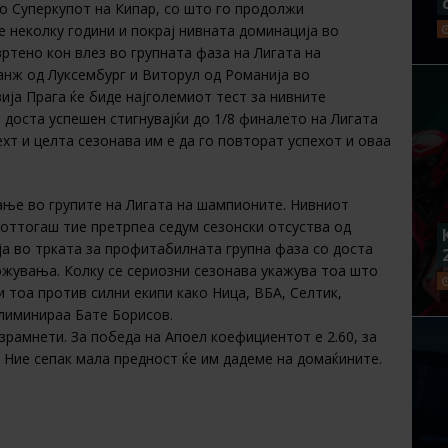
о Суперкупот на Кипар, со што го продолжи
е неколку години и покрај нивната доминација во
вртено кон влез во групната фаза на Лигата на
анж од Луксембург и Виторул од Романија во
ија Прага ќе биде најголемиот тест за нивните
доста успешен стигнувајќи до 1/8 финалето на Лигата
хт и целта сезонава им е да го повторат успехот и оваа
ање во групите на Лигата на шампионите. Нивниот
 оттогаш тие претрпеа седум сезонски отсуства од
ја во трката за профитабилната групна фаза со доста
ожувања. Колку се сериозни сезонава укажува тоа што
и тоа против силни екипи како Ница, ВБА, Селтик,
елиминираа Бате Борисов.
зрамнети. За победа на Апоел коефициентот е 2.60, за
5. Ние сепак мала предност ќе им дадеме на домаќините.