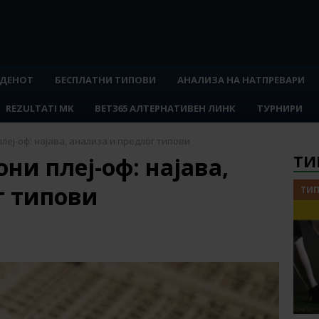
 ДЕНОТ
БЕСПЛАТНИ ТИПОВИ
АНАЛИЗА НА НАТПРЕВАРИ
REZULTATI MK
BET365 АЛТЕРНАТИВЕН ЛИНК
ТУРНИРИ
еј-оф: најава, анализа и предлог типови
ТИ
и плеј-оф: најава,
г типови
ТИП