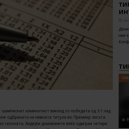
ТИП
ИН
авг
Дене
ние 
Конф
ТИ
ТИК
 шампионат изминатиот викенд со победата од 3:1 над
чне одбраната на нивната титула во Премиер лигата.
во сезоната, бидејќи домаќините веќе одиграа четири