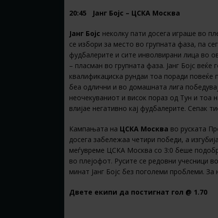
20:45 Јанг Бојс – ЦСКА Москва
Јанг Бојс
неколку пати досега играше во пл
се избори за место во групната фаза, па се
фудбалерите и сите инволвирани лица во о
– пласман во групната фаза. Јанг Бојс веќе
квалификациска рундаи тоа поради повеќе п
беа одлични и во домашната лига победувајќ
неочекуваниот и висок пораз од Тун и тоа 
влијае негативно кај фудбалерите. Сепак ти
Кампањата на
ЦСКА Москва
во руската Пр
досега забележаа четири победи, а изгубиј
меѓувреме ЦСКА Москва со 3:0 беше подобр
во плејофот. Русите се редовни учесници во
минат Јанг Бојс без поголеми проблеми. З
Двете екипи да постигнат гол @ 1.70