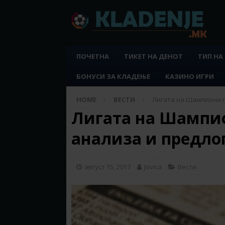
ПОЧЕТНА
ТИКЕТ НА ДЕНОТ
ТИП НА
БОНУСИ ЗА КЛАДЕЊЕ
КАЗИНО ИГРИ
HOME
ВЕСТИ
Лигата на Шампиони пл
Лигата на Шампион
анализа и предло
август 15, 2017
Jovica
Вести