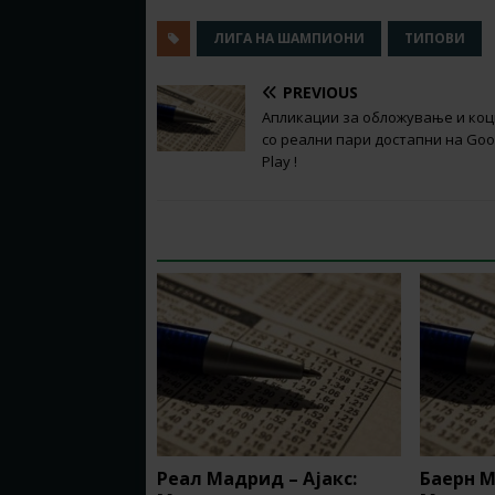
ЛИГА НА ШАМПИОНИ
ТИПОВИ
PREVIOUS
Апликации за обложување и ко
со реални пари достапни на Goo
Play !
RELATED ARTICLES
Реал Мадрид – Ајакс:
Баерн М