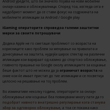
Android уредите, што би значело појава на нови мобилни
онлајн казина и обложувалници. Според тоа, изгледа сега е
најдобриот момент да се стави фокус на содржината на
мобилните апликации за Android / Google play.
iGaming
операторите спроведоа големи заштитни
мерки за своите потрошувачи
Додека Apple не го сметаше проблемот со возраста на
корисниците како проблем за менување на правилата и
донесување на заштита, нудејќи широк спектар на различни
апликации кои варираат од казино до спортско обложување,
главното прашање на Google околу апликациите за коцкање
беше фактот што не можеа да ја
ограничат возраста
на
оние кои ќе имаат пристап до тие апликации и се посветија
целосно на решавање на тој проблем.
Во изминативе неколку години, операторите за онлајн
обложување или коцкање беа повикувани многу пати да го
подобрат нивното внатрешно регулирање кога станува
збор за одговорно обложување
, а тоа се покажа како