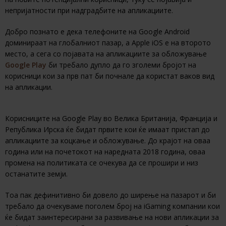
непријатности при надградбите на апликациите.
Добро познато е дека телефоните на Google Android
доминираат на глобалниот пазар, а Apple iOS е на второто
место, а сега со појавата на апликациите за обложување
Google Play
би требало дупло да го зголеми бројот на
корисници кои за прв пат би почнале да користат ваков вид
на апликации.
Корисниците на Google Play во Велика Британија, Франција и
Република Ирска ќе бидат првите кои ќе имаат пристап до
апликациите за коцкање и обложување. До крајот на оваа
година или на почетокот на наредната 2018 година, оваа
промена на политиката се очекува да се прошири и низ
останатите земји.
Тоа пак дефинитивно би довело до ширење на пазарот и би
требало да очекуваме поголем број на iGaming компании кои
ќе бидат заинтересирани за развивање на нови апликации за