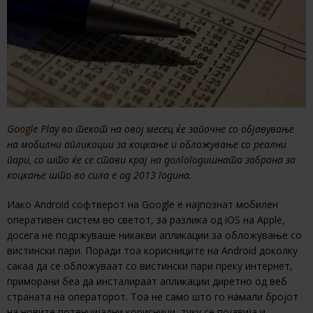
Google Play
во текот на овој месец ќе започне со објавување
на мобилни апликации за коцкање и обложување со реални
пари, со што ќе се стави крај на долгогодишната забрана за
коцкање што во сила е од 2013 година.
Иако Android софтверот на Google е најпознат мобилен
оперативен систем во светот, за разлика од iOS на Apple,
досега не подржуваше никакви апликации за обложување со
вистински пари. Поради тоа корисниците на Android доколку
сакаа да се обложуваат со вистински пари преку интернет,
приморани беа да инсталираат апликации диретно од веб
страната на операторот. Тоа не само што го намали бројот
на новите потенцијални корисници, туку се појавија и