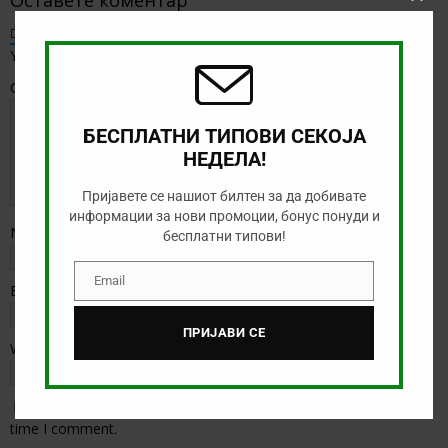
Clos
this
Default Comments (1)
Facebook Comments
modu
Your email address will not be published.
Comment
БЕСПЛАТНИ ТИПОВИ СЕКОЈА
НЕДЕЛА!
Пријавете се нашиот билтен за да добивате
информации за нови промоции, бонус понуди и
Name
*
бесплатни типови!
Email
Email
Email
*
ПРИЈАВИ СЕ
Website
Save my name, email, and website in this browser for the next
time I comment.