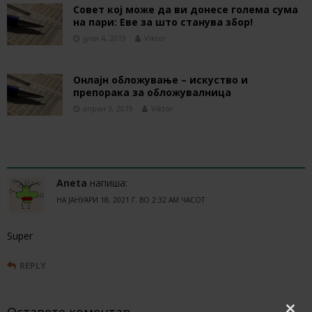
Совет кој може да ви донесе голема сума
на пари: Еве за што станува збор!
јуни 4, 2019
Viktor
Онлајн обложување – искуство и
препорака за обложувалница
април 3, 2019
Viktor
1 COMMENT
Aneta
напиша:
НА ЈАНУАРИ 18, 2021 Г. ВО 2:32 AM ЧАСОТ
Super
REPLY
Оставете коментар