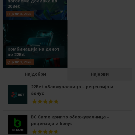
поголема добивка во
20Bet
ЈУЛИ 8, 2026
Комбинација на денот
во 22Bit
ЈУЛИ 1, 2026
Најдобри
Најнови
22Bet обложувалница – рецензија и
бонус
BC Game крипто обложувалница –
рецензија и бонус