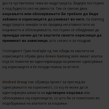
доста чуствителна тема во индустријата, бидејќи постојано
е под будното око на јавноста. Тие се свесни дека
коцкањето или обложувањето би требало да биде
забавно и корисниците да уживаат во него
, па iGaming
индустријата земајќи ги во предвид негативностите на
коцкањето и обложувањето, постојано се обидуваше да
пронајде начин да ги заштити своите корисници да
преминат во зависници
, што секако е за поздрав.
Господинот Грин поаѓајќи од тие обиди за заштита на
корисниците објави дека
Green Gaming
веќе имаат алатка
која ќе помогне во идентификација на ризично однесување
кај корисниците и ќе понуди помош за истите.
Kindred Group
пак објавија проект за преглед во
однесувањето на корисникот, со кој ќе може да се
идентификува шемата на
одговорно коцкање
или
обложување кај корисниците, со што би се помогнало во
подобрување на алатките за коцкање.