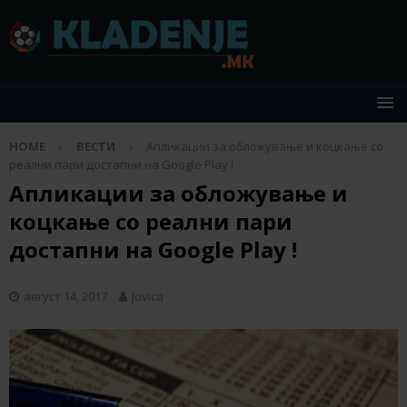
HOME
ВЕСТИ
Апликации за обложување и коцкање со
реални пари достапни на Google Play !
Апликации за обложување и
коцкање со реални пари
достапни на Google Play !
август 14, 2017
Jovica