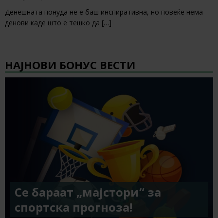
Денешната понуда не е баш инспиративна, но повеќе нема
денови каде што е тешко да
[…]
НАЈНОВИ БОНУС ВЕСТИ
Се бараат „мајстори“ за
спортска прогноза!