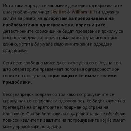
Исто така мора да се напомене дека едни од најпознатите
онлајн обложувалници
Sky Bet
&
William Hill
ги здружија
силите за развој на
алгоритам за препознавање на
проблематично однесување кај корисниците
.
Детектираните корисници ќе бидат проверени и доколку се
воспостави дека кај играчот има ризик од зависност или
слично, истите би имале само лимитирани и одредени
придобивки.
Сега веќе слободно може да се каже дека со оглед на тоа
што операторите превземаат поголема одговорност кон
своите потрошувачи,
корисниците ќе имаат големи
придобивки.
Секој напредок поврзан со тоа како потрошувачите се
справуваат со социјалната одговорност, ќе биде вклучен во
прегледите на операторите и подржан од страна на
блоговите. Ова би било клучна надградба за да се обезбеди
повисок квалитет и заштита на потрошувачите кој ќе имаат
многу придобивки во иднина.