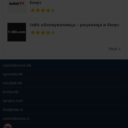
бонус
1xBit обложувалница – рецензија и бонус
Next »
casinobonus.mk
sportski.mk
rezultat.mk
kvota.mk
taratur.com
kladjenje.rs
casinobonus.rs