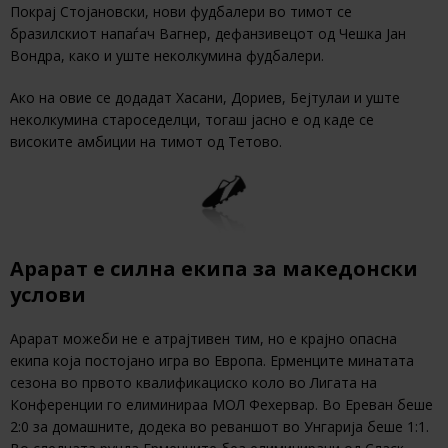
Покрај Стојановски, нови фудбалери во тимот се
бразилскиот напаѓач Вагнер, дефанзивецот од Чешка Јан
Вондра, како и уште неколкумина фудбалери.
Ако на овие се додадат Хасани, Дориев, Бејтулаи и уште
неколкумина староседелци, тогаш јасно е од каде се
високите амбиции на тимот од Тетово.
Арарат е силна екипа за македонски
услови
Арарат можеби не е атрајтивен тим, но е крајно опасна
екипа која постојано игра во Европа. Ерменците минатата
сезона во првото квалификациско коло во Лигата на
Конференции го елиминираа МОЛ Фехервар. Во Ереван беше
2:0 за домашните, додека во реваншот во Унгарија беше 1:1.