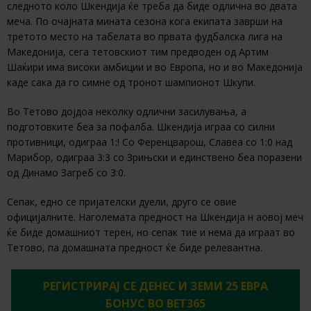
следното коло Шкендија ќе треба да биде одлична во двата
меча. По очајната мината сезона кога екипата заврши на
третото место на табелата во првата фудбалска лига на
Македонија, сега тетовскиот тим предводен од Артим
Шаќири има високи амбиции и во Европа, но и во Македонија
каде сака да го симне од тронот шампионот Шкупи.
Во Тетово дојдоа неколку одлични засилувања, а
подготовките беа за пофалба. Шкендија играа со силни
противници, одиграа 1:! Со Ференцварош, Славеа со 1:0 над
Марибор, одиграа 3:3 со Зрињски и единствено беа поразени
од Динамо Загреб со 3:0.
Сепак, едно се пријателски дуели, друго се овие
официјалните. Наголемата предност на Шкендија н аовој меч
ќе биде домашниот терен, но сепак тие и нема да играат во
Тетово, па домашната предност ќе биде релевантна.
РЕГИСТРИРАЈ СЕ ДЕНЕС И ЗЕМИ 25 ЕВРА
БОНУС ВО BET365