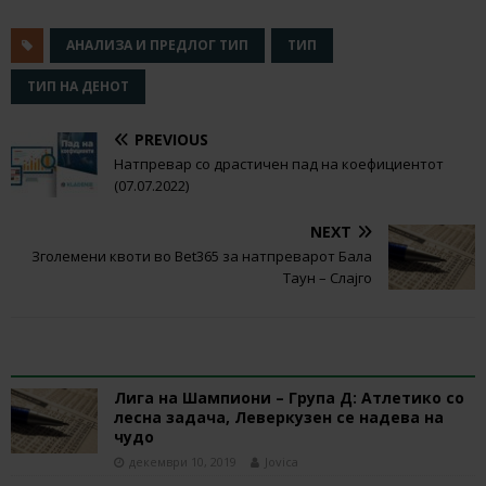
АНАЛИЗА И ПРЕДЛОГ ТИП
ТИП
ТИП НА ДЕНОТ
PREVIOUS
Натпревар со драстичен пад на коефициентот
(07.07.2022)
NEXT
Зголемени квоти во Bet365 за натпреварот Бала
Таун – Слајго
RELATED ARTICLES
Лига на Шампиони – Група Д: Атлетико со
лесна задача, Леверкузен се надева на
чудо
декември 10, 2019
Jovica