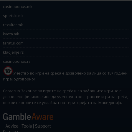
casinobonus.mk
sportski.mk
rezultat.mk
kvota.mk
taratur.com
kladjenje.rs
casinobonus.rs
Учество во игри на среќа е дозволено за лица со 18+ години.
Играј одговорно!
Согласно Законот за игрите на среќа и за забавните игри не е
дозволено физичко лице да учествува во странски игри на среќа,
во кои влоговите се уплаќаат на територијата на Македонија.
Контакт