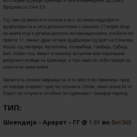
Во следната рунда Ерменците беа елиминирани од Сласк
Вроцлав со 2:4 и 3:3.
Тој тим од минатата сезона е ист, останаа најдобрите
фудбалери па и сега дополнително е засилен. СТанува збор
за екипа која е речиси целосно интернационална, особено во
првите 11. Имаат дури четири фудбалери од Брег на Слонова
Коска, од Нигерија, Аргентина, Колумбија, Гамбија, Србија,
БиХ. Освен тоа, имаат и неколку актуелни или поранешни
репрезентативци на Ерменија, а тоа само по себе говори за
силата на оваа екипа.
Минатата сезона завршија на 4-то место во Ерменија, пред
се поради очајниот крај на сезоната. Сепак, оваа сеона ќе се
борат за титулата особено по одличниот транфер период.
ТИП:
Шкендија – Арарат – ГГ @
1.81
во
Bet365