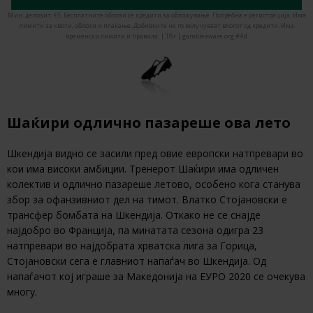
Мин. депозит: €5. Бесплатните облози се кредити за обложување. Потребна е регистрација. Има
лимити за квоти, облози и плаќање. Добивките не го вклучуваат влогот од кредити. Има
временски лимити и правила. | 18+ | gambleaware.org #Ad
Шаќири одлично пазареше ова лето
Шкендија видно се засили пред овие европски натпревари во
кои има високи амбиции. Тренерот Шаќири има одличен
колектив и одлично пазареше летово, особено кога станува
збор за офанзивниот дел на тимот. Влатко Стојановски е
трансфер бомбата на Шкендија. Откако не се снајде
најдобро во Франција, па минатата сезона одигра 23
натпревари во најдобрата хрватска лига за Горица,
Стојановски сега е главниот напаѓач во Шкендија. Од
напаѓачот кој играше за Македонија на ЕУРО 2020 се очекува
многу.