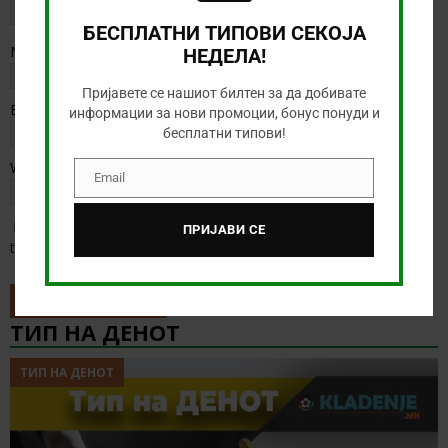
БЕСПЛАТНИ ТИПОВИ СЕКОЈА
Name
*
НЕДЕЛА!
Пријавете се нашиот билтен за да добивате
Email
*
информации за нови промоции, бонус понуди и
бесплатни типови!
Website
Email
Email
Save my name, email, and website in this browser for the next
ПРИЈАВИ СЕ
time I comment.
ТИП НА ДЕНОТ
ТИП НА ДЕНОТ