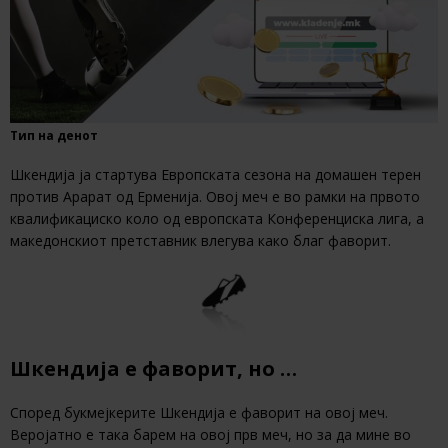
Тип на денот
Шкендија ја стартува Европската сезона на домашен терен
против Арарат од Ерменија. Овој меч е во рамки на првото
квалификациско коло од европската Конференциска лига, а
македонскиот претставник влегува како благ фаворит.
Шкендија е фаворит, но …
Според букмејкерите Шкендија е фаворит на овој меч.
Веројатно е така барем на овој прв меч, но за да мине во