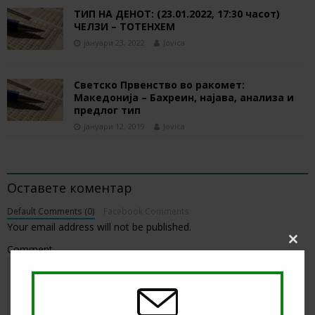
ТИП НА ДЕНОТ: (23.01.2022, 17:30 часот)
ЧЕЛЗИ – ТОТЕНХЕМ
јануари 23, 2022
Jovica
Светско Првенство во ракомет:
Македонија – Бахреин, најава, анализа и
предлог тип
јануари 12, 2019
Jovica
BE THE FIRST TO COMMENT
Оставете коментар
Default Comments (0)
Facebook Comments
Your email address will not be published.
Clos
Comment
this
modu