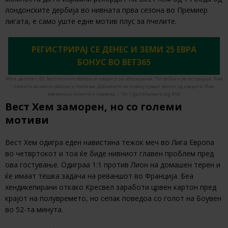
лондонските дербија во нивната прва сезона во Премиер
лигата, е само уште едне мотив плус за пчелите.
РЕГИСТРИРАЈ СЕ ДЕНЕС И ЗЕМИ 25 ЕВРА
БОНУС ВО BET365
Мин. депозит: €5. Бесплатните облози се кредити за обложување. Потребна е регистрација. Има
лимити за квоти, облози и плаќање. Добивките не го вклучуваат влогот од кредити. Има
временски лимити и правила. | 18+ | gambleaware.org #Ad
Вест Хем заморен, но со големи
мотиви
Вест Хем одигра еден навистина тежок меч во Лига Европа
во четвртокот и тоа ќе биде нивниот главен проблем пред
ова гостување. Одиграа 1:1 против Лион на домашен терен и
ќе имаат тешка задача на реваншот во Франција. Беа
хендикепирани откако Кресвел заработи црвен картон пред
крајот на полувремето, но сепак поведоа со голот на Боувен
во 52-та минута.