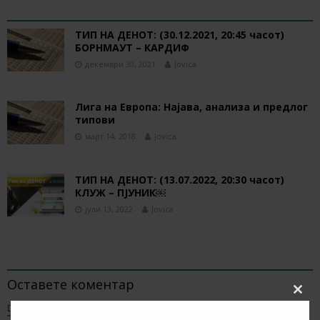
RELATED ARTICLES
ТИП НА ДЕНОТ: (30.12.2021, 20:45 часот)
БОРНМАУТ – КАРДИФ
декември 30, 2021
Jovica
Лига на Европа: Најава, анализа и предлог
типови
март 14, 2018
Jovica
ТИП НА ДЕНОТ: (13.07.2022, 20:30 часот)
КЛУЖ – ПЈУНИК￼
јули 13, 2022
Jovica
BE THE FIRST TO COMMENT
Оставете коментар
Clos
Default Comments (0)
Facebook Comments
this
modu