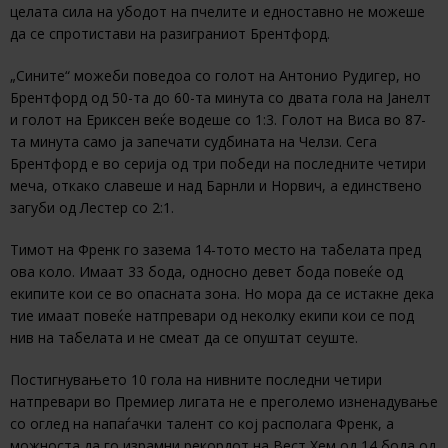
целата сила на убодот на пчелите и едноставно не можеше
да се спротистави на разиграниот Брентфорд.
„Сините“ можеби поведоа со голот на Антонио Рудигер, но
Брентфорд од 50-та до 60-та минута со двата гола на Јанелт
и голот на Ериксен веќе водеше со 1:3. Голот на Виса во 87-
та минута само ја запечати судбината на Челзи. Сега
Брентфорд е во серија од три победи на последните четири
меча, откако славеше и над Барнли и Норвич, а единствено
загуби од Лестер со 2:1.
Тимот на Френк го зазема 14-тото место на табелата пред
ова коло. Имаат 33 бода, односно девет бода повеќе од
екипите кои се во опасната зона. Но мора да се истакне дека
тие имаат повеќе натпревари од неколку екипи кои се под
нив на табелата и не смеат да се опуштат сеуште.
Постигнувањето 10 гола на нивните последни четири
натпревари во Премиер лигата не е преголемо изненадување
со оглед на напаѓачки талент со кој располага Френк, а
можноста да го израмни рекордот на Вест Хем од 14 бода од