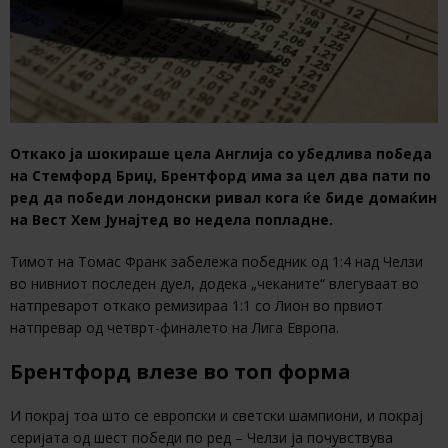
Откако ја шокираше цела Англија со убедлива победа
на Стемфорд Бриџ, Брентфорд има за цел два пати по
ред да победи лондонски ривал кога ќе биде домаќин
на Вест Хем Јунајтед во недела попладне.
Тимот на Томас Франк забележа победник од 1:4 над Челзи
во нивниот последен дуел, додека „чеканите“ влегуваат во
натпреварот откако ремизираа 1:1 со Лион во првиот
натпревар од четврт-финалето на Лига Европа.
Брентфорд влезе во топ форма
И покрај тоа што се европски и светски шампиони, и покрај
серијата од шест победи по ред – Челзи ја почувствува