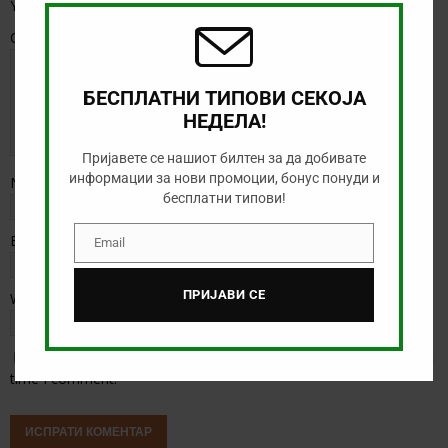
Your email address will not be published.
Comment
БЕСПЛАТНИ ТИПОВИ СЕКОЈА
НЕДЕЛА!
Пријавете се нашиот билтен за да добивате
информации за нови промоции, бонус понуди и
Name
*
бесплатни типови!
Email
*
Email
Email
ПРИЈАВИ СЕ
Website
Save my name, email, and website in this browser for the next
time I comment.