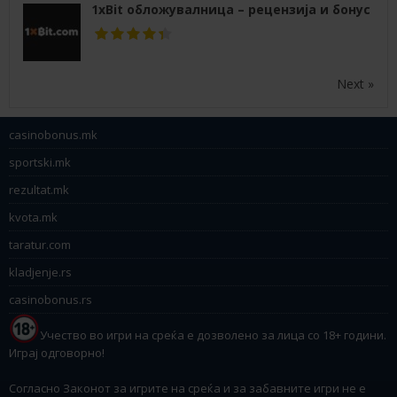
1xBit обложувалница – рецензија и бонус
Next »
casinobonus.mk
sportski.mk
rezultat.mk
kvota.mk
taratur.com
kladjenje.rs
casinobonus.rs
Учество во игри на среќа е дозволено за лица со 18+ години.
Играј одговорно!
Согласно Законот за игрите на среќа и за забавните игри не е