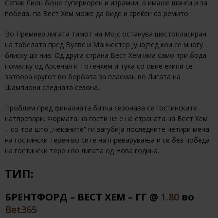
Сепак Лион беше супериорен и израмни, а имаше шанси и за
победа, па Вест Хем може да биде и среќен со ремито.
Во Премиер лигата тимот на Мојс останува шестопласиран
на табелата пред Вулвс и Манчестер Јунајтед кои се многу
блиску до нив. Од друга страна Вест Хем има само три бода
помалку од Арсенал и Тотенхем и тука со овие екипи се
затвора кругот во борбата за пласман во Лигата на
Шампиони следната сезона.
Проблем пред финалната битка сезонава се гостинските
натпревари. Формата на гости не е на страната на Вест Хем
– со тоа што „чеканите“ ги загубија последните четири меча
на гостински терен во сите натпреварувања и се без победа
на гостински терен во лигата од Нова година.
ТИП:
БРЕНТФОРД – ВЕСТ ХЕМ – ГГ @
1.80
во
Bet365