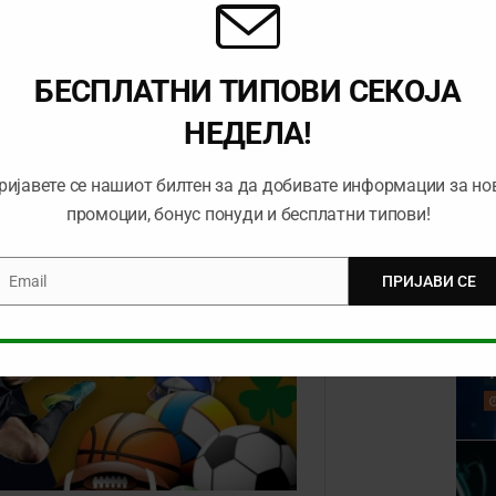
7
во
Mozzart
БЕСПЛАТНИ ТИПОВИ СЕКОЈА
НЕДЕЛА!
валницата на Mozzart и да добиете бонус!
ријавете се нашиот билтен за да добивате информации за но
промоции, бонус понуди и бесплатни типови!
Email
ПРИЈАВИ СЕ
mail