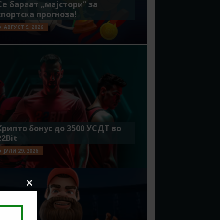
Се бараат „мајстори“ за
спортска прогноза!
АВГУСТ 5, 2026
Крипто бонус до 3500 УСДТ во
22Bit
ЈУЛИ 29, 2026
Close
this
module