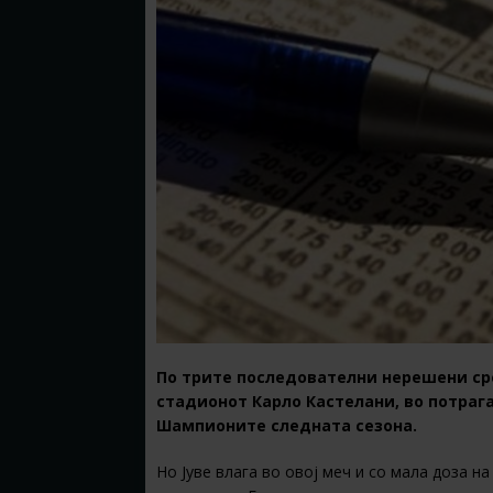
По трите последователни нерешени сред
стадионот Карло Кастелани, во потрага
Шампионите следната сезона.
Но Јуве влага во овој меч и со мала доза н