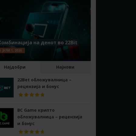
Комбинација на денот во 22Bit
ЈУЛИ 1, 2026
Најдобри
Најнови
22Bet обложувалница –
рецензија и бонус
BC Game крипто
обложувалница – рецензија
и бонус