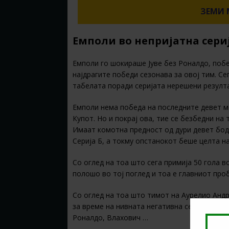
ЗЕМИ 
Емполи во непријатна сери
Емполи го шокираше Јуве без Роналдо, побед
најдрагите победи сезонава за овој тим. Се
табелата поради серијата нерешени резулта
Емполи нема победа на последните девет ме
Купот. Но и покрај ова, тие се безбедни на
Имаат комотна предност од дури девет бода
Серија Б, а токму опстанокот беше целта н
Со оглед на тоа што сега примија 50 гола в
полошо во тој поглед и тоа е главниот про
Со оглед на тоа што тимот на Аурелио Анд
за време на нивната негативна серија, тешк
Роналдо, Влахович …