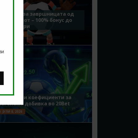
Идеално за завршницата од
Мундијалот – 100% бонус до
7500 денари
ЈУЛИ 15, 2026
ви
Зголемени коефициенти за
поголема добивка во 20Bet
ЈУЛИ 8, 2026