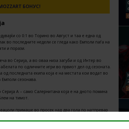
MOZZART БОНУС!
ја
увајќи со 0:1 во Торино во Август и таа е една од
пак во последните недели се гледа како Емполи паѓа на
ти и порази.
ча во Серија, а во оваа низа загуби и од Интер во
 табелата по одличните игри во првиот дел од сезоната.
 од последната екипа која е на местата кои водат во
а Емполи сезонава.
о Серија А – само Салернитана која е на дното помина
блем на тимот.
реацоли примаше во просек над два гола по натпревар
о е да се верува дека тие ќе издржат против Јуве со