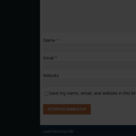
Name
*
Email
*
Website
Save my name, email, and website in this b
casinobonus.mk