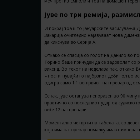
меч против Емполи и тоа на домашен терен 
Јуве по три ремија, размис
И покрај тоа што јануарските засилувања Д
Закарија очигледно најавуваат нова дименз
да кикснува во Серија А.
Откако се спасија со голот на Данило во п
Торино беше принуден да се задоволат со 
викенд. Во текот на неделава пак, откако 
– постигнувајќи го најбрзиот деби гол во и
одигра само 1:1 во првиот натпревар од о
Сепак, Јуве останува непоразен во 90 мину
практично со последниот удар од судиското
веќе 12 натпревари.
Моментално четврти на табелата, со девет
која има натпревар помалку имаат императи