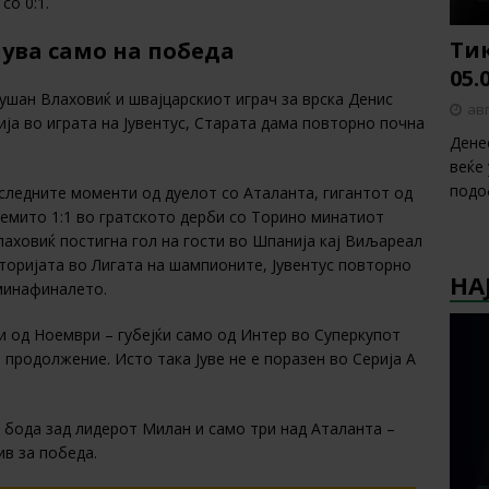
со 0:1.
Тик
лува само на победа
05.
ушан Влаховиќ и швајцарскиот играч за врска Денис
авг
ија во играта на Јувентус, Старата дама повторно почна
Дене
веќе
подо
оследните моменти од дуелот со Аталанта, гигантот од
ремито 1:1 во гратското дерби со Торино минатиот
Влаховиќ постигна гол на гости во Шпанија кај Виљареал
сторијата во Лигата на шампионите, Јувентус повторно
НА
сминафиналето.
ти од Ноември – губејќи само од Интер во Суперкупот
 продолжение. Исто така Јуве не е поразен во Серија А
 бода зад лидерот Милан и само три над Аталанта –
в за победа.