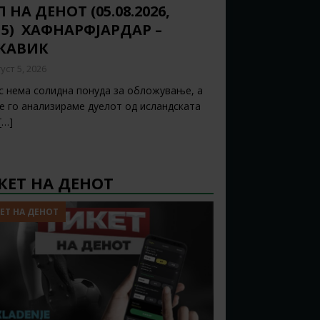
 НА ДЕНОТ (05.08.2026,
15) ХАФНАРФЈАРДАР –
ЈКАВИК
уст 5, 2026
с нема солидна понуда за обложување, а
ќе го анализираме дуелот од исландската
[…]
КЕТ НА ДЕНОТ
ЕТ НА ДЕНОТ