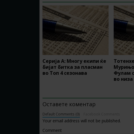
Серија А: Многу екипи ќе
Тотенхе
бијат битка за пласман
Мурињо 
во Топ 4 сезонава
Фулам с
во низа
BE THE FIRST TO COMMENT
Оставете коментар
Default Comments (0)
Facebook Comments
Your email address will not be published.
Comment