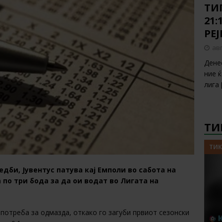
ТИП
21:
РЕ
авг
Дене
ние 
лига
ТИ
ТИК
би, Јувентус патува кај Емполи во сабота на
 по три бода за да ои водат во Лигата на
а потреба за одмазда, откако го загуби првиот сезонски