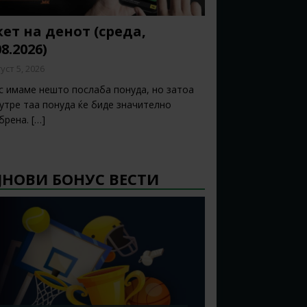
ет на денот (среда,
08.2026)
уст 5, 2026
с имаме нешто послаба понуда, но затоа
 утре таа понуда ќе биде значително
брена.
[…]
ЈНОВИ БОНУС ВЕСТИ