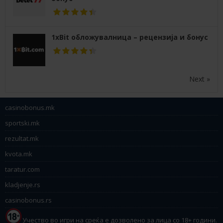
1xBit обложувалница – рецензија и бонус
Next »
casinobonus.mk
sportski.mk
rezultat.mk
kvota.mk
taratur.com
kladjenje.rs
casinobonus.rs
Учество во игри на среќа е дозволено за лица со 18+ години.