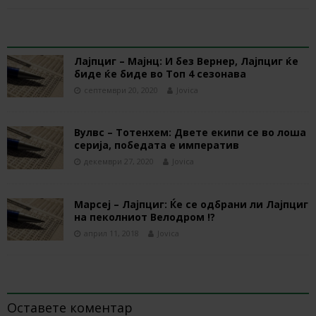
RELATED ARTICLES
Лајпциг – Мајнц: И без Вернер, Лајпциг ќе
биде ќе биде во Топ 4 сезонава
септември 20, 2020
Jovica
Вулвс – Тотенхем: Двете екипи се во лоша
серија, победата е императив
декември 27, 2020
Jovica
Марсеј – Лајпциг: Ќе се одбрани ли Лајпциг
на пеколниот Велодром !?
април 11, 2018
Jovica
BE THE FIRST TO COMMENT
Оставете коментар