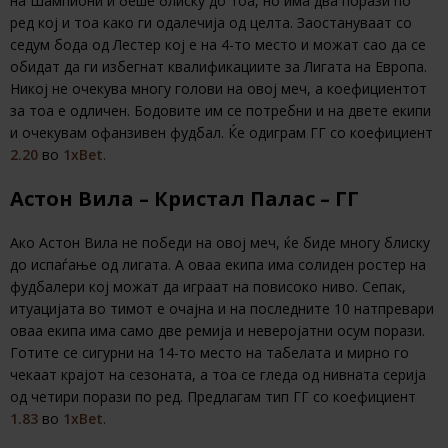
на Шампиони и беше блиску до тоа, но има два порази по
ред кој и тоа како ги одалечија од целта. Заостануваат со
седум бода од Лестер кој е на 4-то место и можат сао да се
обидат да ги избегнат квалификациите за Лигата на Европа.
Никој не очекува многу голови на овој меч, а коефициентот
за тоа е одличен. Бодовите им се потребни и на двете екипи
и очекувам офанзивен фудбал. Ќе одиграм ГГ со коефициент
2.20
во
1хBet
.
Астон Вила – Кристал Палас – ГГ
Ако Астон Вила не победи на овој меч, ќе биде многу блиску
до испаѓање од лигата. А оваа екипа има солиден ростер на
фудбалери кој можат да играат на повисоко ниво. Сепак,
итуацијата во тимот е очајна и на последните 10 натпревари
оваа екипа има само две ремија и неверојатни осум порази.
Готите се сигурни на 14-то место на табелата и мирно го
чекаат крајот на сезоната, а тоа се гледа од нивната серија
од четири порази по ред. Предлагам тип ГГ со коефициент
1.83
во
1хBet
.