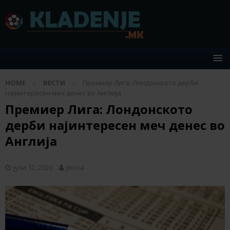
HOME
ВЕСТИ
Премиер Лига: Лондонското дерби
најинтересен меч денес во Англија
Премиер Лига: Лондонското
дерби најинтересен меч денес во
Англија
јули 12, 2020
Jovica