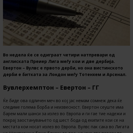
Во недела ќе се одиграат четири натпревари од
англиската Преиер Лига меѓу кои и две дербија.
Евертон – Вулвс е првото дерби, но она вистинското
дерби е битката за Лондон меѓу Тотенхем и Арсенал.
Вувлерхемптон – Евертон – ГГ
Ќе биде ова одличен меч во кој јас немам сомнеж дека ќе
следиме голема борба и неизвесност. Евертон сеуште има
барем мали шанси за излез во Европа и ги гае тие надежи и
покрај заостанувањето од шест бода од екипите кои се на
местата кои носат излез во Европа. Вулвс пак сака во Лигата