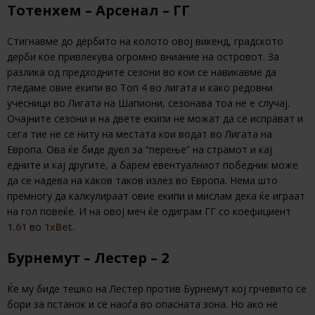
Тотенхем – Арсенал – ГГ
Стигнавме до дербито на колото овој викенд, градското
дерби кое привлекува огромно вниание на островот. За
разлика од предходните сезони во кои се навикавме да
гледаме овие екипи во Топ 4 во лигата и како редовни
учесници во Лигата на Шапиони, сезонава тоа не е случај.
Очајните сезони и на двете екипи не можат да се исправат и
сега тие не се ниту на местата кои водат во Лигата на
Европа. Ова ќе биде дуел за “перење” на страмот и кај
едните и кај другите, а барем евентуалниот победник може
да се надева на каков таков излез во Европа. Нема што
премногу да калкулираат овие екипи и мислам дека ќе играат
на гол повеќе. И на овој меч ќе одиграм ГГ со коефициент
1.61
во
1хBet
.
Бурнемут – Лестер – 2
Ќе му биде тешко на Лестер против Бурнемут кој грчевито се
бори за пстанок и се наоѓа во опасната зона. Но ако не