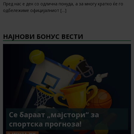
Пред нас е ден со одлична понуда, а за многу кратко ќе го
одбележиме официјалниот
[…]
НАЈНОВИ БОНУС ВЕСТИ
Се бараат „мајстори“ за
спортска прогноза!
АВГУСТ 5, 2026