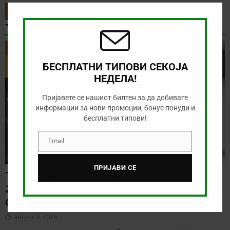
Clos
this
modu
ТИП НА ДЕНОТ
ТИП НА ДЕНОТ
БЕСПЛАТНИ ТИПОВИ СЕКОЈА
НЕДЕЛА!
Пријавете се нашиот билтен за да добивате
информации за нови промоции, бонус понуди и
бесплатни типови!
Email
Email
ПРИЈАВИ СЕ
ТИП НА ДЕНОТ (09.08.2026,
20:00) ВОЈВОДИНА – РАДНИК
СУРДУЛИЦА
август 9, 2026