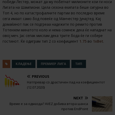
победи Лестер, можат да му побегнат милионите кои ги носи
Лигата на Шампиони. Цела сезона екипата беше сигурна во
Топ 4, но по катастрофалните партии во последно време
сега имаат само бод повеќе од Манчестер Јунајтед. Кај
домаќинот пак се подгреаа надежите по ремито против
Тотенхем минатото коло и нема сомнеж дека ќе нападнат на
овој меч. Јас сепак мислам дека трите бода ќе ги собере
гостинот. Ќе одиграм тип 2 со коефициент
1.75
во
1хBet
.
КЛАДЕЊЕ
ПРЕМИЕР ЛИГА
ТИП
PREVIOUS
Натпревар со драстичен пад на коефициентот
(12.07.2020)
NEXT
Време е за одмазда? AVEZ добива втора шанса
против EndPoint