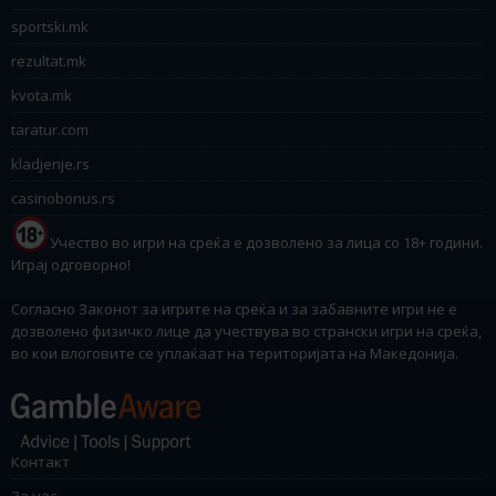
sportski.mk
rezultat.mk
kvota.mk
taratur.com
kladjenje.rs
casinobonus.rs
Учество во игри на среќа е дозволено за лица со 18+ години.
Играј одговорно!
Согласно Законот за игрите на среќа и за забавните игри не е
дозволено физичко лице да учествува во странски игри на среќа,
во кои влоговите се уплаќаат на територијата на Македонија.
Контакт
За нас