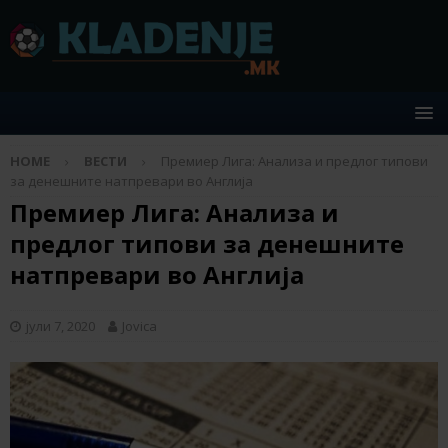
HOME
ВЕСТИ
Премиер Лига: Анализа и предлог типови
за денешните натпревари во Англија
Премиер Лига: Анализа и
предлог типови за денешните
натпревари во Англија
јули 7, 2020
Jovica