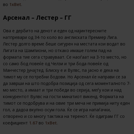
во
1хBet
.
Арсенал – Лестер – ГГ
Ова е дербито на денот и еден од најинтересните
натпревари од 34-то коло во англиската Премиер Лига.
Лестер долго време беше сигурен на местата кои водат во
Лигата на Шампиони, но откако имаше голем пад на
формата тие сега стравуваат. Се наоѓаат на 3-то место, но
со само бод повеќе од Челзи и три бода повеќе од
Манчестер Јунајтед. Блиску е и Вулвс, па јасно е дека на
тимот му се потребни бодови. Но Арсенал ќе направи се за
да заврши на што подобра позиција од сега моменталното 7-
мо место, а имаат и три победи во серија, меѓу кои и над
конкурентот Вулвс на гости минатиот викенд. Формата на
тимот се подобрува и на овие три меча не примија ниту еден
гол, а дадоа вкупно осум гола. Ќе се игра напаѓачки,
отворено и со многу тактика на теренот. Ќе одиграм ГГ со
коефициент
1.67
во
1хBet
.