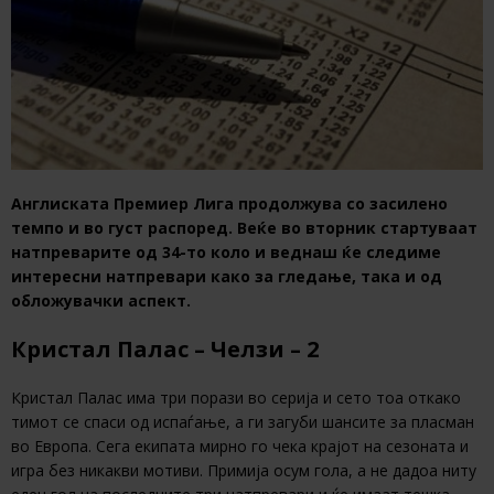
Англиската Премиер Лига продолжува со засилено
темпо и во густ распоред. Веќе во вторник стартуваат
натпреварите од 34-то коло и веднаш ќе следиме
интересни натпревари како за гледање, така и од
обложувачки аспект.
Кристал Палас – Челзи – 2
Кристал Палас има три порази во серија и сето тоа откако
тимот се спаси од испаѓање, а ги загуби шансите за пласман
во Европа. Сега екипата мирно го чека крајот на сезоната и
игра без никакви мотиви. Примија осум гола, а не дадоа ниту