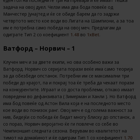
еден гол на последните три натпревари и ќе имаат тешка
задача на овој дуел. Челзи има два бода повеќе од
Манчестер Јунајтед и ќе се обиде барем да го задржи
четвртото место кое води во Лигата на Шампиони, а за тоа
им е потребна само победа на овој меч. Предлагам да
одиграте Тип 2 со коефициент
1.48
во
1хBet
.
Ватфорд – Норвич – 1
Клучен меч и за двете екипи, но ова особено важи за
Ватфорд. Норвич со серијата порази веќе има само теорија
за да обезбеди опстанок. Потребни им се максимални три
победи до крајот, па и покрај тоа ќе треба да чекаат порази
на конкурентите. Играат и со доста проблеми, откако имаат
повредени во дефанзивата ( Зимерман и Ханли ). Но Ватфорд
има бод повеќе од Астон Вила која е на последното место
кое води во понизок ранг. Овој меч е од голема важност за
нив, бидејќи со победа ќе бидат многу блиску до опстанок, а
со пораз, Норвич веројатно ќе ги повлече со себе во
Чемпионшип следната сезона. Верувам во квалитетот на
тимот на домаќинот и ќе одиграм Тип 1 со коефициент
1.70