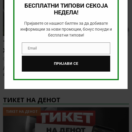
БЕСПЛАТНИ ТИПОВИ СЕКОЈА
НЕДЕЛА!
Пријавете се нашиот билтен за да добивате
информации за нови промоции, бонус понуди и
бесплатни типови!
ТИП НА ДЕНОТ (05.08.2026, 21:15)
Email
ХАФНАРФЈАРДАР – РЕЈКАВИК
Email
август 5, 2026
ПРИЈАВИ СЕ
Денес нема солидна понуда за обложување, а ние ќе го
анализираме дуелот од исландската лига
[…]
ТИКЕТ НА ДЕНОТ
ТИКЕТ НА ДЕНОТ