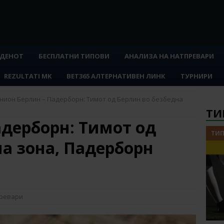
 ДЕНОТ
БЕСПЛАТНИ ТИПОВИ
АНАЛИЗА НА НАТПРЕВАРИ
REZULTATI MK
BET365 АЛТЕРНАТИВЕН ЛИНК
ТУРНИРИ
нион Берлин – Падерборн: Тимот од Берлин во безбедна
ТИ
адерборн: Тимот од
ТИП
на зона, Падерборн
превари