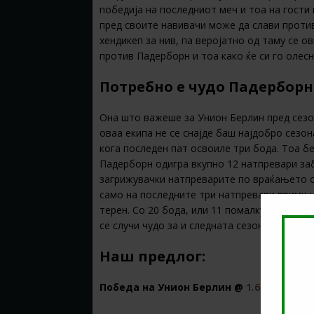
победија на последниот меч и тоа на гости 
пред своите навивачи може да слави против 
хендикеп за нив, па веројатно од таму се о
против Падерборн и тоа како ќе си го олесн
Потребно е чудо Падерборн 
Она што важеше за Унион Берлин пред сезон
оваа екипа не се снајде баш најдобро сезо
кога последен пат освоиле три бода. Тоа бе
Падерборн одигра вкупно 12 натпревари заб
загрижувачки натпреварите по враќањето о
само на последните три натпревари прими н
терен. Со 20 бода, или 11 помалку од безбе
се случи чудо за и следната сезона да го 
Наш предлог:
Победа на Унион Берлин @
1.66
во
1хBet