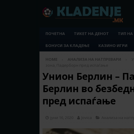
ПОЧЕТНА
ТИКЕТ НА ДЕНОТ
ТИП НА
БОНУСИ ЗА КЛАДЕЊЕ
КАЗИНО ИГРИ
HOME
АНАЛИЗА НА НАТПРЕВАРИ
У
зона, Падерборн пред испаѓање
Унион Берлин – П
Берлин во безбед
пред испаѓање
јуни 16, 2020
Jovica
Анализа на нат