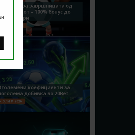
Идеално за завршницата од
Мундијалот – 100% бонус до
ви
7500 денари
ЈУЛИ 15, 2026
Зголемени коефициенти за
поголема добивка во 20Bet
ЈУЛИ 8, 2026