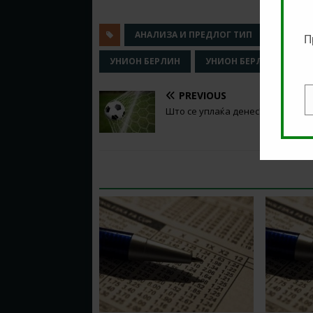
АНАЛИЗА И ПРЕДЛОГ ТИП
БУНДЕС
П
УНИОН БЕРЛИН
УНИОН БЕРЛИН - ПАДЕ
PREVIOUS
E
Што се уплаќа денес? (16.06.2020
RELATED ARTICLES