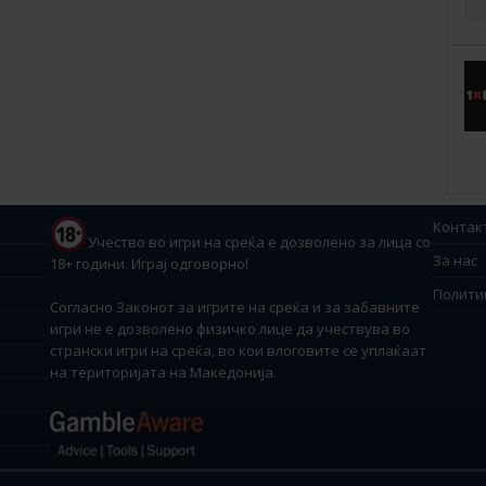
Контак
Учество во игри на среќа е дозволено за лица со
За нас
18+ години. Играј одговорно!
Полити
Согласно Законот за игрите на среќа и за забавните
игри не е дозволено физичко лице да учествува во
странски игри на среќа, во кои влоговите се уплаќаат
на територијата на Македонија.