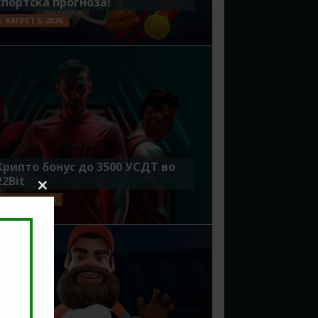
спортска прогноза!
АВГУСТ 5, 2026
Крипто бонус до 3500 УСДТ во
22Bit
Close
ЈУЛИ 29, 2026
this
module