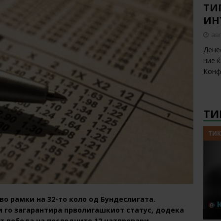
ТИП
ИН
авг
Дене
ние 
Конф
ТИ
ТИК
во рамки на 32-то коло од Бундеслигата.
и го загарантира прволигашкиот статус, додека
т победа на последните 12 натпревари.