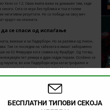
во Келн со 1:2. Оваа екипа важи за домашен тим, каде
секого. Сега се игра без публика и тоа е голем
вие негативни резултати. Но со победа на овој меч
ат крајот на сезоната.
да се спаси од испаѓање
ата, важеше и за Падерборн. Но за разлика од Унион,
нава. Тие се последни на табелата и имаат заборавено
ше на 02 Февруари кога славеа кај Фрајбург. Од тогаш,
ележувајќи пет ремија и дури седум порази. Особено се
д паузата, во кои Падерборн игра катастрофално и
еверојатни 12 голови, од кои дури 11 на домашен
дната зона оваа екипа е печена за испаѓање и треба да
гледаме Падерборн во германската фудбалска елита.
БЕСПЛАТНИ ТИПОВИ СЕКОЈА