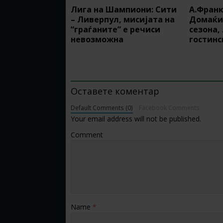
Лига на Шампиони: Сити
А.Франк
– Ливерпул, мисијата на
Домаќин
“граѓаните” е речиси
сезона,
невозможна
гостинс
BE THE FIRST TO COMMENT
Оставете коментар
Default Comments (0)
Facebook Comments
Your email address will not be published.
Comment
Name
*