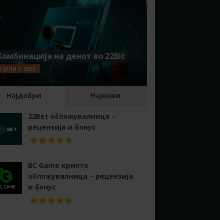
Комбинација на денот во 22Bit
ЈУЛИ 1, 2026
Најдобри
Најнови
22Bet обложувалница –
рецензија и бонус
BC Game крипто
обложувалница – рецензија
и бонус