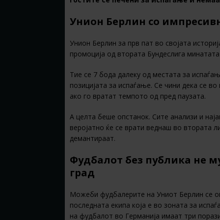
Унион Берлин со импресив
Унион Берлин за прв пат во својата историј
промоција од втората Бундеслига минатата
Тие се 7 бода далеку од местата за испаѓањ
позицијата за испаѓање. Се чини дека се во
ако го вратат темпото од пред паузата.
А целта беше опстанок. Сите анализи и нај
веројатно ќе се врати веднаш во втората л
демантираат.
Фудбалот без публика не м
град
Можеби фудбалерите на Униот Берлин се оп
последната екипа која е во зоната за испаѓ
на фудбалот во Германија имаат три порази