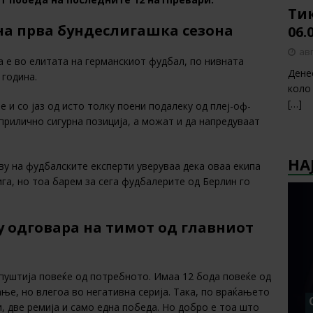
Тик
на прва бундеслигашка сезона
06.
авг
а е во елитата на германскиот фудбал, по нивната
Дене
 година.
коло
[…]
е и со јаз од исто толку поени подалеку од плеј-оф-
 прилично сигурна позиција, а можат и да напредуваат
НА
аву на фудбалските експерти уверуваа дека оваа екипа
ига, но тоа барем за сега фудбалерите од Берлин го
у одговара на тимот од главниот
уштија повеќе од потребното. Имаа 12 бода повеќе од
ање, но влегоа во негативна серија. Така, по враќањето
, две ремија и само една победа. Но добро е тоа што