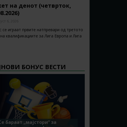
ет на денот (четврток,
08.2026)
уст 6, 2026
с се играат првите натпревари од третото
 на квалификациите за Лига Европа и Лига
ЈНОВИ БОНУС ВЕСТИ
Се бараат „мајстори“ за