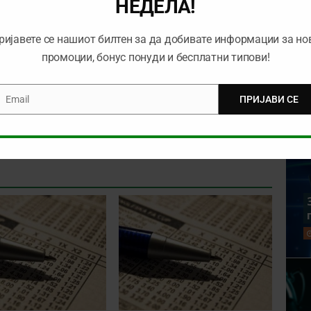
НЕДЕЛА!
ЛИГА
КЛАДЕЊЕ
ПАДЕРБОРН
ТИП
ријавете се нашиот билтен за да добивате информации за но
промоции, бонус понуди и бесплатни типови!
РБОРН
NEXT
Email
ПРИЈАВИ СЕ
mail
)
ТИП НА ДЕНОТ: (16.06.2020,18:30)
ХАМБУРГЕР – ОСНАБРИК