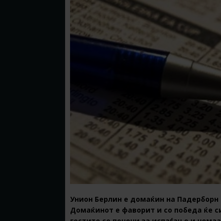
Унион Берлин е домаќин на Падерборн 
Домаќинот е фаворит и со победа ќе с
гостите се печени за испаѓање и немаа