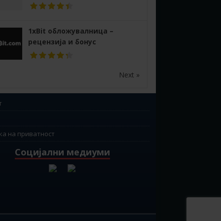
1xBit обложувалница –
рецензија и бонус
Next »
т
ка на приватност
Социјални медиуми