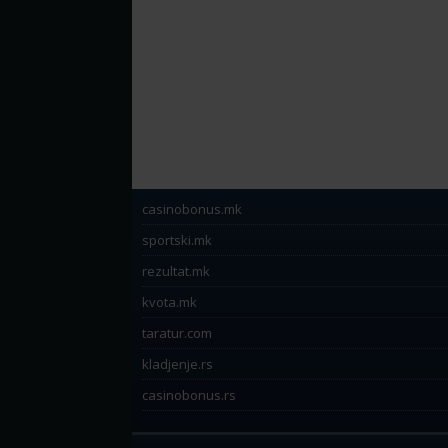
casinobonus.mk
sportski.mk
rezultat.mk
kvota.mk
taratur.com
kladjenje.rs
casinobonus.rs