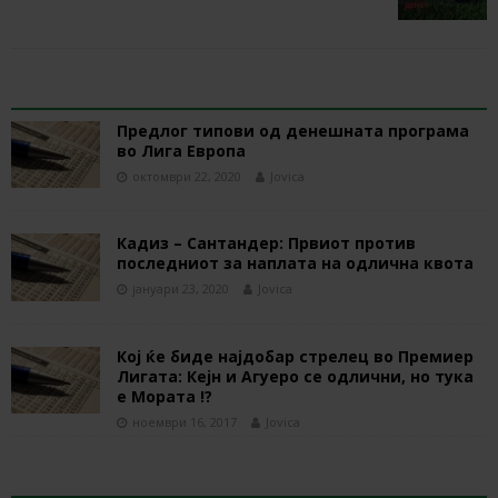
RELATED ARTICLES
Предлог типови од денешната програма
во Лига Европа
октомври 22, 2020
Jovica
Кадиз – Сантандер: Првиот против
последниот за наплата на одлична квота
јануари 23, 2020
Jovica
Кој ќе биде најдобар стрелец во Премиер
Лигата: Кејн и Агуеро се одлични, но тука
е Мората !?
ноември 16, 2017
Jovica
BE THE FIRST TO COMMENT