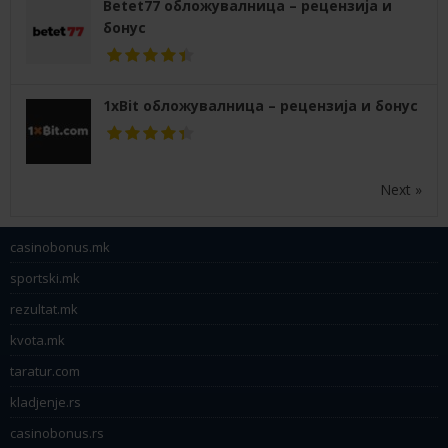
Betet77 обложувалница – рецензија и
бонус
1xBit обложувалница – рецензија и бонус
Next »
casinobonus.mk
sportski.mk
rezultat.mk
kvota.mk
taratur.com
kladjenje.rs
casinobonus.rs