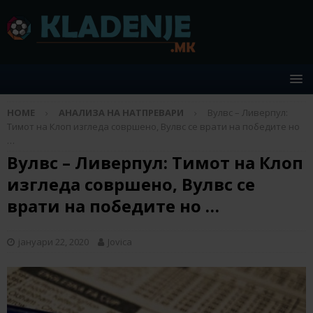
HOME
АНАЛИЗА НА НАТПРЕВАРИ
Вулвс – Ливерпул:
Тимот на Клоп изгледа совршено, Вулвс се врати на победите но
…
Вулвс – Ливерпул: Тимот на Клоп
изгледа совршено, Вулвс се
врати на победите но …
јануари 22, 2020
Jovica