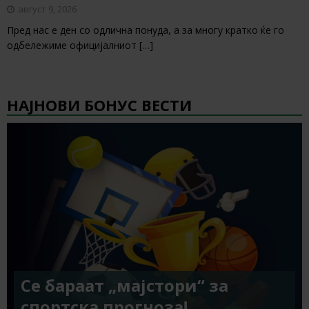
август 9, 2026
Пред нас е ден со одлична понуда, а за многу кратко ќе го
одбележиме официјалниот
[…]
НАЈНОВИ БОНУС ВЕСТИ
Се бараат „мајстори“ за
спортска прогноза!