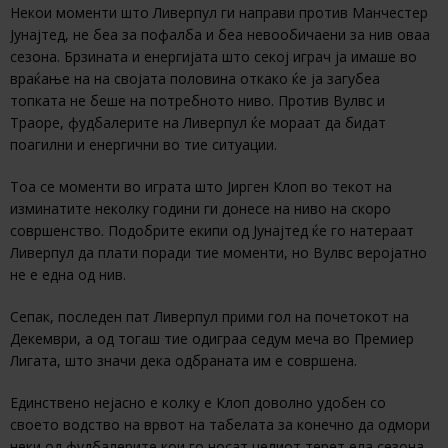
Некои моменти што Ливерпул ги направи против Манчестер
Јунајтед, не беа за пофалба и беа невообичаени за нив оваа
сезона. Брзината и енергијата што секој играч ја имаше во
враќање на на својата половина откако ќе ја загубеа
топката не беше на потребното ниво. Против Вулвс и
Траоре, фудбалерите на Ливерпул ќе мораат да бидат
поагилни и енергични во тие ситуации.
Тоа се моменти во играта што Јирген Клоп во текот на
изминатите неколку години ги донесе на ниво на скоро
совршенство. Подобрите екипи од Јунајтед ќе го натераат
Ливерпул да плати поради тие моменти, но Вулвс веројатно
не е една од нив.
Сепак, последен пат Ливерпул прими гол на почетокот на
Декември, а од тогаш тие одиграа седум меча во Премиер
Лигата, што значи дека одбраната им е совршена.
Единствено нејасно е колку е Клоп доволно удобен со
своето водство на врвот на табелата за конечно да одмори
неки од фудбалерите кои го носат целиот терет ела сезона