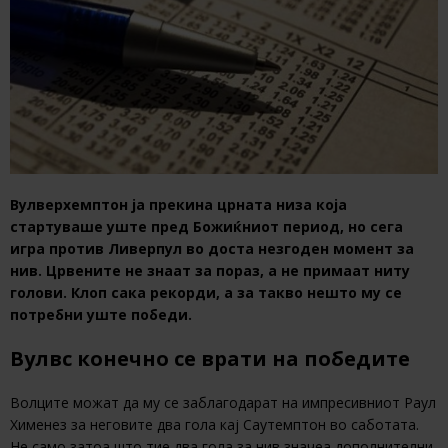
Вулверхемптон ја прекина црната низа која
стартуваше уште пред Божиќниот период, но сега
игра против Ливерпул во доста незгоден момент за
нив. Црвените не знаат за пораз, а не примаат ниту
голови. Клоп сака рекорди, а за такво нешто му се
потребни уште победи.
Вулвс конечно се врати на победите
Волците можат да му се заблагодарат на импресивниот Раул
Хименез за неговите два гола кај Саутемптон во саботата.
Не само затоа што тие два гола за нив значеа дополнителни