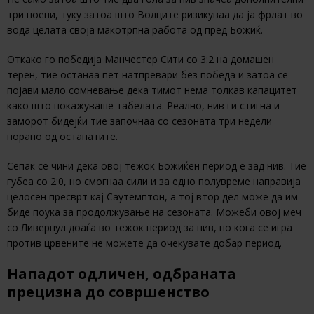
три поени, туку затоа што Волците ризикуваа да ја фрлат во
вода целата своја макотрпна работа од пред Божиќ.
Откако го победија Манчестер Сити со 3:2 на домашен
терен, тие останаа пет натпревари без победа и затоа се
појави мало сомневање дека тимот нема толкав капацитет
како што покажуваше табелата. Реално, нив ги стигна и
заморот бидејќи тие започнаа со сезоната три недели
порано од останатите.
Сепак се чини дека овој тежок Божиќен период е зад нив. Тие
губеа со 2:0, но смогнаа сили и за едно полувреме направија
целосен пресврт кај Саутемптон, а тој втор дел може да им
биде поука за продолжување на сезоната. Можеби овој меч
со Ливерпул доаѓа во тежок период за нив, но кога се игра
против црвените не можете да очекувате добар период.
Нападот одличен, одбраната
прецизна до совршенство