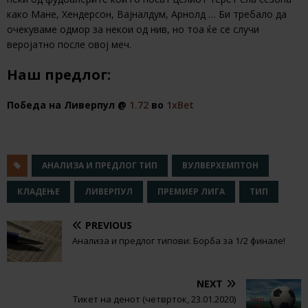
како Мане, Хендерсон, Вајналдум, Арнолд … Би требало да
очекуваме одмор за некои од нив, но тоа ќе се случи
веројатно после овој меч.
Наш предлог:
Победа на Ливерпул @
1.72
во
1хBet
АНАЛИЗА И ПРЕДЛОГ ТИП
ВУЛВЕРХЕМПТОН
КЛАДЕЊЕ
ЛИВЕРПУЛ
ПРЕМИЕР ЛИГА
ТИП
PREVIOUS
Анализа и предлог типови: Борба за 1/2 финале!
NEXT
Тикет на денот (четврток, 23.01.2020)