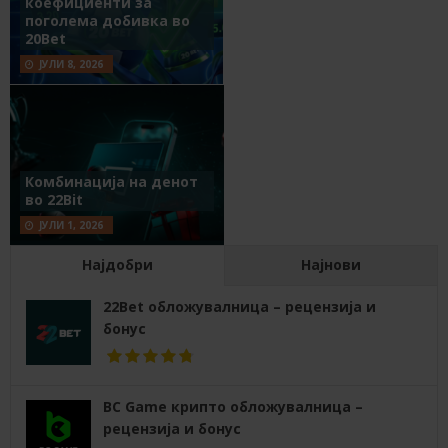
коефициенти за
поголема добивка во
20Bet
ЈУЛИ 8, 2026
Комбинација на денот
во 22Bit
ЈУЛИ 1, 2026
Најдобри
Најнови
22Bet обложувалница – рецензија и
бонус
BC Game крипто обложувалница –
рецензија и бонус