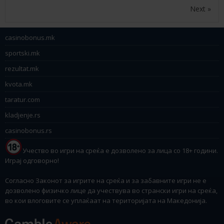
Next »
casinobonus.mk
sportski.mk
rezultat.mk
kvota.mk
taratur.com
kladjenje.rs
casinobonus.rs
Учество во игри на среќа е дозволено за лица со 18+ години.
Играј одговорно!
Согласно Законот за игрите на среќа и за забавните игри не е
дозволено физичко лице да учествува во странски игри на среќа,
во кои влоговите се уплаќаат на територијата на Македонија.