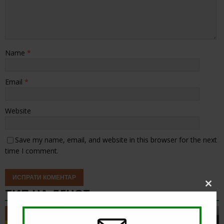
Name
*
Email
*
Website
Save my name, email, and website in this browser for the next
time I comment.
ТИП НА ДЕНОТ
Clos
this
modu
ТИП НА ДЕНОТ