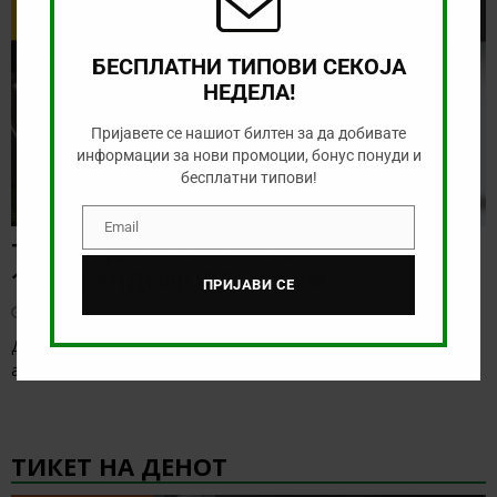
БЕСПЛАТНИ ТИПОВИ СЕКОЈА
НЕДЕЛА!
Пријавете се нашиот билтен за да добивате
информации за нови промоции, бонус понуди и
бесплатни типови!
Email
Email
ТИП НА ДЕНОТ (07.08.2026,
19:00) САНДЕФЈОРД – КФУМ
ПРИЈАВИ СЕ
август 7, 2026
Денес нема солидна понуда за обложување, а ние ќе го
анализираме дуелот од норвешката лига
[…]
ТИКЕТ НА ДЕНОТ