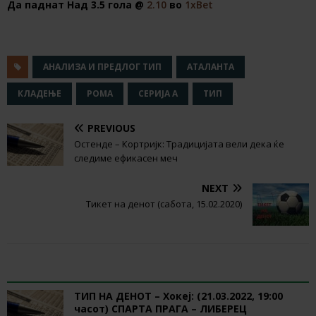
Да паднат Над 3.5 гола @
2.10
во
1хBet
АНАЛИЗА И ПРЕДЛОГ ТИП
АТАЛАНТА
КЛАДЕЊЕ
РОМА
СЕРИЈА А
ТИП
PREVIOUS
Остенде – Кортријк: Традицијата вели дека ќе
следиме ефикасен меч
NEXT
Тикет на денот (сабота, 15.02.2020)
RELATED ARTICLES
ТИП НА ДЕНОТ – Хокеј: (21.03.2022, 19:00
часот) СПАРТА ПРАГА – ЛИБЕРЕЦ