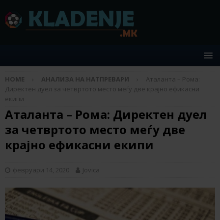
HOME
АНАЛИЗА НА НАТПРЕВАРИ
Аталанта – Рома:
Директен дуел за четвртото место меѓу две крајно ефикасни
екипи
Аталанта – Рома: Директен дуел
за четвртото место меѓу две
крајно ефикасни екипи
февруари 14, 2020
Jovica