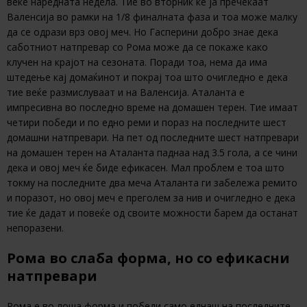
веќе наредната недела. Тие во вторник ќе ја пречекаат
Валенсија во рамки на 1/8 финалната фаза и тоа може малку
да се одрази врз овој меч. Но Гасперини добро знае дека
саботниот натпревар со Рома може да се покаже како
клучен на крајот на сезоната. Поради тоа, нема да има
штедење кај домаќинот и покрај тоа што очигледно е дека
тие веќе размислуваат и на Валенсија. Аталанта е
импресивна во последно време на домашен терен. Тие имаат
четири победи и по едно реми и пораз на последните шест
домашни натпревари. На пет од последните шест натпревари
на домашен терен на Аталанта паднаа над 3.5 гола, а се чини
дека и овој меч ќе биде ефикасен. Мал проблем е тоа што
токму на последните два меча Аталанта ги забележа ремито
и поразот, но овој меч е преголем за нив и очигледно е дека
тие ќе дадат и повеќе од своите можности барем да останат
непоразени.
Рома во слаба форма, но со ефикасни
натпревари
Рома е во лоша форма и победи само еднаш на последните