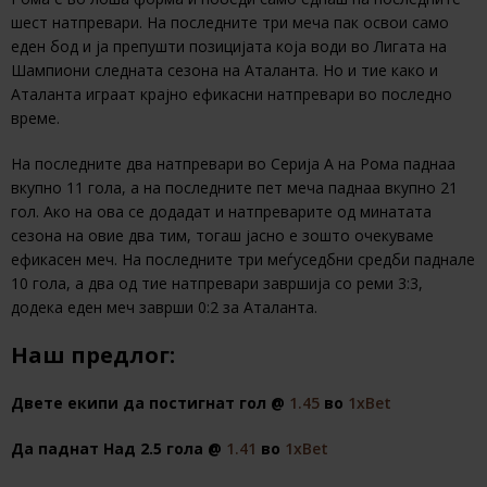
шест натпревари. На последните три меча пак освои само
еден бод и ја препушти позицијата која води во Лигата на
Шампиони следната сезона на Аталанта. Но и тие како и
Аталанта играат крајно ефикасни натпревари во последно
време.
На последните два натпревари во Серија А на Рома паднаа
вкупно 11 гола, а на последните пет меча паднаа вкупно 21
гол. Ако на ова се додадат и натпреварите од минатата
сезона на овие два тим, тогаш јасно е зошто очекуваме
ефикасен меч. На последните три меѓуседбни средби паднале
10 гола, а два од тие натпревари завршија со реми 3:3,
додека еден меч заврши 0:2 за Аталанта.
Наш предлог:
Двете екипи да постигнат гол @
1.45
во
1хBet
Да паднат Над 2.5 гола @
1.41
во
1хBet