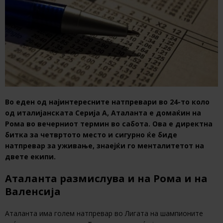
Во еден од најинтересните натпревари во 24-то коло
од италијанската Серија А, Аталанта е домаќин на
Рома во вечерниот термин во сабота. Ова е директна
битка за четвртото место и сигурно ќе биде
натпревар за уживање, знаејќи го менталитетот на
двете екипи.
Аталанта размислува и на Рома и на
Валенсија
Аталанта има голем натпревар во Лигата на шампионите