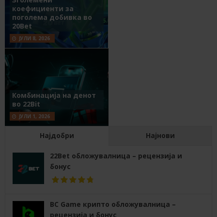
коефициенти за
поголема добивка во
20Bet
ЈУЛИ 8, 2026
Комбинација на денот
во 22Bit
ЈУЛИ 1, 2026
Најдобри
Најнови
22Bet обложувалница – рецензија и
бонус
BC Game крипто обложувалница –
рецензија и бонус