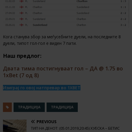
Кога станува збор за меѓусебните дуели, на последните 8
дуели, типот гол-гол е виден 7 пати.
Наш предлог:
Двата тима постигнуваат гол – ДА @ 1.75 во
1xBet (7 од 8)
Изиграј го овој натпревар во 1XBET
ТРАДИЦИЈА
ТРАДИЦИЈА
PREVIOUS
ТИП НА ДЕНОТ: (05.01.2019,20:45) ХУЕСКА – БЕТИС