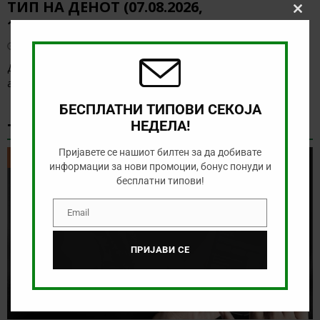
ТИП НА ДЕНОТ (07.08.2026,
Clos
19:00) САНДЕФЈОРД – КФУМ
this
modu
август 7, 2026
Денес нема солидна понуда за обложување, а ние ќе го
анализираме дуелот од норвешката лига
[…]
БЕСПЛАТНИ ТИПОВИ СЕКОЈА
НЕДЕЛА!
ТИКЕТ НА ДЕНОТ
Пријавете се нашиот билтен за да добивате
ТИКЕТ НА ДЕНОТ
информации за нови промоции, бонус понуди и
бесплатни типови!
Email
Email
ПРИЈАВИ СЕ