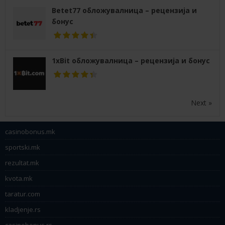
Betet77 обложувалница – рецензија и
бонус
1xBit обложувалница – рецензија и бонус
Next »
casinobonus.mk
sportski.mk
rezultat.mk
kvota.mk
taratur.com
kladjenje.rs
casinobonus.rs