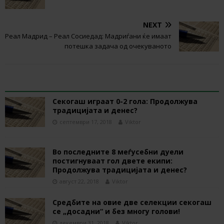
NEXT
Реал Мадрид – Реал Сосиедад: Мадриѓани ќе имаат
потешка задача од очекуваното
RELATED ARTICLES
Секогаш играат 0-2 гола: Продолжува
традицијата и денес?
септември 17, 2018
Viktor
Во последните 8 меѓусебни дуели
постигнуваат гол двете екипи:
Продолжува традицијата и денес?
август 22, 2018
Viktor
Средбите на овие две селекции секогаш
се „досадни“ и без многу голови!
декември 31, 2018
Viktor