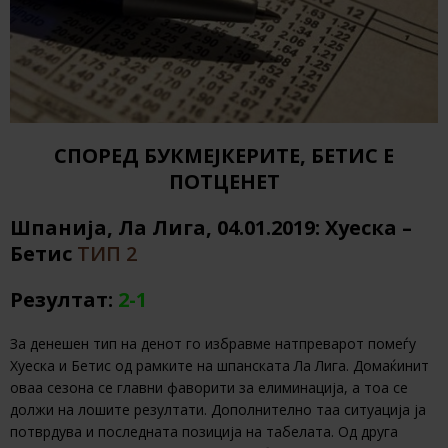
СПОРЕД БУКМЕЈКЕРИТЕ, БЕТИС Е
ПОТЦЕНЕТ
Шпанија, Ла Лига, 04.01.2019: Хуеска –
Бетис
ТИП 2
Резултат:
2-1
За денешен тип на денот го избравме натпреварот помеѓу
Хуеска и Бетис од рамките на шпанската Ла Лига. Домаќинит
оваа сезона се главни фаворити за елиминација, а тоа се
должи на лошите резултати. Дополнително таа ситуација ја
потврдува и последната позиција на табелата. Од друга