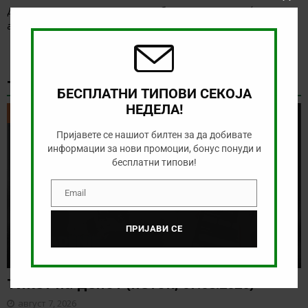
Clos
Денес нема солидна понуда за обложување, а ние ќе го
this
анализираме дуелот од норвешката лига
[…]
modu
ТИКЕТ НА ДЕНОТ
БЕСПЛАТНИ ТИПОВИ СЕКОЈА
НЕДЕЛА!
ТИКЕТ НА ДЕНОТ
Пријавете се нашиот билтен за да добивате
информации за нови промоции, бонус понуди и
бесплатни типови!
Email
Email
ПРИЈАВИ СЕ
Тикет на денот (петок, 07.08.2026)
август 7, 2026