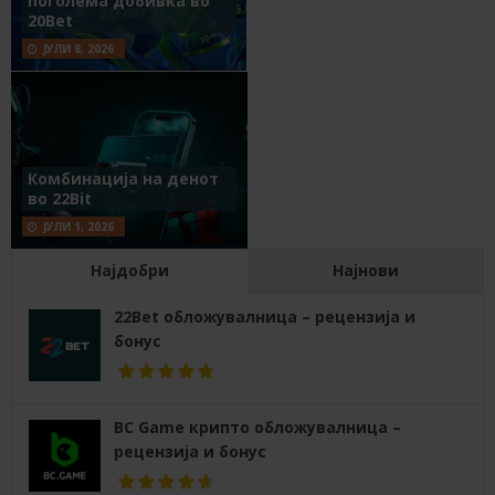
поголема добивка во
20Bet
ЈУЛИ 8, 2026
Комбинација на денот
во 22Bit
ЈУЛИ 1, 2026
Најдобри
Најнови
22Bet обложувалница – рецензија и
бонус
BC Game крипто обложувалница –
рецензија и бонус