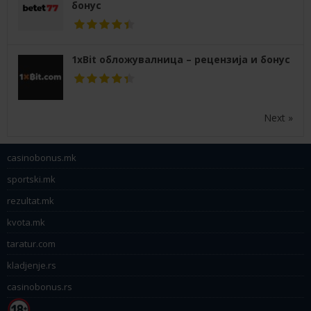
бонус
1xBit обложувалница – рецензија и бонус
Next »
casinobonus.mk
sportski.mk
rezultat.mk
kvota.mk
taratur.com
kladjenje.rs
casinobonus.rs