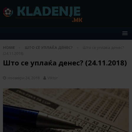
HOME
ШТО СЕ УПЛАЌА ДЕНЕС?
Што се уплаќа денес?
(24.11.2018)
Што се уплаќа денес? (24.11.2018)
ноември 24, 2018
Viktor