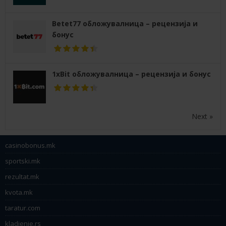
Betet77 обложувалница – рецензија и
бонус
1xBit обложувалница – рецензија и бонус
Next »
casinobonus.mk
sportski.mk
rezultat.mk
kvota.mk
taratur.com
kladjenje.rs