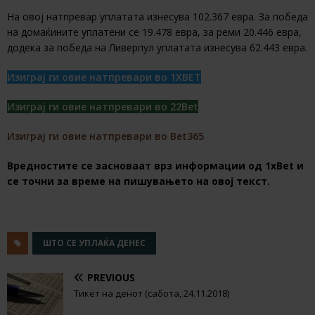
На овој натпревар уплатата изнесува 102.367 евра. За победа
на домаќините уплатени се 19.478 евра, за реми 20.446 евра,
додека за победа на Ливерпул уплатата изнесува 62.443 евра.
Изиграј ги овие натпревари во 1XBET
Изиграј ги овие натпревари во 22Bet
Изиграј ги овие натпревари во Bet365
Вредностите се засноваат врз информации од 1хBet и
се точни за време на пишувањето на овој текст.
ШТО СЕ УПЛАЌА ДЕНЕС
PREVIOUS
Тикет на денот (сабота, 24.11.2018)