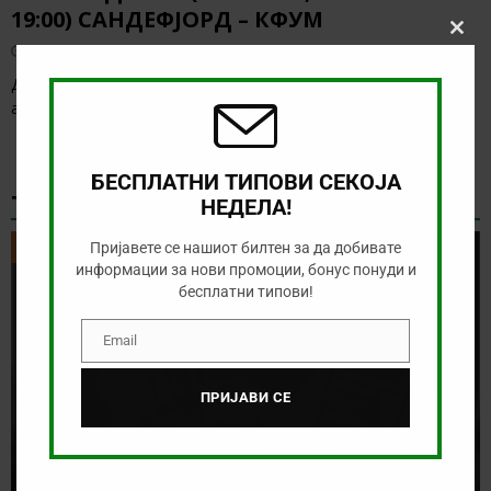
19:00) САНДЕФЈОРД – КФУМ
Clos
август 7, 2026
this
modu
Денес нема солидна понуда за обложување, а ние ќе го
анализираме дуелот од норвешката лига
[…]
БЕСПЛАТНИ ТИПОВИ СЕКОЈА
ТИКЕТ НА ДЕНОТ
НЕДЕЛА!
ТИКЕТ НА ДЕНОТ
Пријавете се нашиот билтен за да добивате
информации за нови промоции, бонус понуди и
бесплатни типови!
Email
Email
ПРИЈАВИ СЕ