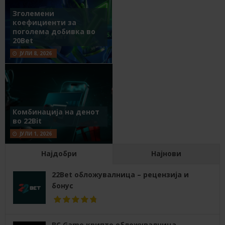
Зголемени
коефициенти за
поголема добивка во
20Bet
ЈУЛИ 8, 2026
Комбинација на денот
во 22Bit
ЈУЛИ 1, 2026
Најдобри
Најнови
22Bet обложувалница – рецензија и
бонус
BC Game крипто обложувалница –