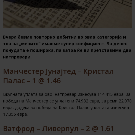
Вчера бевме повторно добитни во оваа категорија и
тоа на „менито“ имавме супер коефициент. За денес
понудата е поширока, па затоа ќе ви претставиме два
натпревари.
Манчестер Јунајтед – Кристал
Палас – 1 @ 1.46
Вкупната уплата за овој натпревар изнесува 114.415 евра. За
победа на Манчестер се уплатени 74.982 евра, за реми 22.078
евра, додека за победа на Кристал Палас уплатата изнесува
17.355 евра.
Ватфрод – Ливерпул – 2 @ 1.61