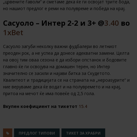
„црвените ѓаволи“ и сметаме дека ќе ги освојат трите бода,
но нашиот предлог е реми на полувреме и победа на крај.
Сасуоло – Интер 2-2 и 3+ @
3.40
во
1xBet
Сасуоло загуби неколку важни фудбалери во летниот
преоден рок, а не успеа да донесе адекватни замени. Целта
на овој тим оваа сезона е да избори опстанок и бодовите
главно ќе ги освојува на домашен терен, но Интер
значително се засили и најави битка за Скудетото.
Квалитеот и традицијата се на страната на „нероаѕурите“ и
ние веруваме дека ќе водат и на полувремето и на крај,
притоа на мечот ќе има повеќе од 2,5 гола.
Вкупен коефициент на тикетот
15.4
ПРЕДЛОГ ТИПОВИ
ТИКЕТ ЗА ХРАБРИ