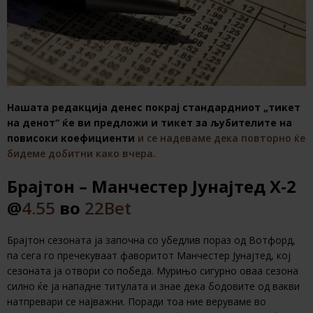
Нашата редакција денес покрај стандардниот „тикет
на денот“ ќе ви предложи и тикет за љубителите на
повисоки коефициенти
и се надеваме дека повторно ќе
бидеме добитни како вчера.
Брајтон – Манчестер Јунајтед X-2
@
4.55
во
22Bet
Брајтон сезоната ја започна со убедлив пораз од Вотфорд,
па сега го пречекуваат фаворитот Манчестер Јунајтед, кој
сезоната ја отвори со победа. Мурињо сигурно оваа сезона
силно ќе ја нападне титулата и знае дека бодовите од вакви
натпревари се најважни. Поради тоа ние веруваме во