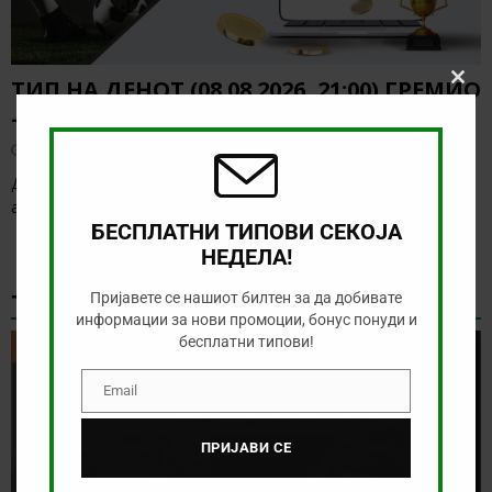
ТИП НА ДЕНОТ (08.08.2026, 21:00) ГРЕМИО
Clos
this
– САО ПАОЛО
modu
август 8, 2026
Денес нема голема понуда за обложување, а ние ќе го
анализираме дуелот од бразилското првенство
[…]
БЕСПЛАТНИ ТИПОВИ СЕКОЈА
НЕДЕЛА!
ТИКЕТ НА ДЕНОТ
Пријавете се нашиот билтен за да добивате
информации за нови промоции, бонус понуди и
бесплатни типови!
ТИКЕТ НА ДЕНОТ
Email
Email
ПРИЈАВИ СЕ