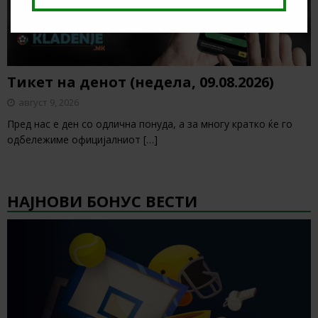
Тикет на денот (недела, 09.08.2026)
август 9, 2026
Пред нас е ден со одлична понуда, а за многу кратко ќе го
одбележиме официјалниот
[…]
НАЈНОВИ БОНУС ВЕСТИ