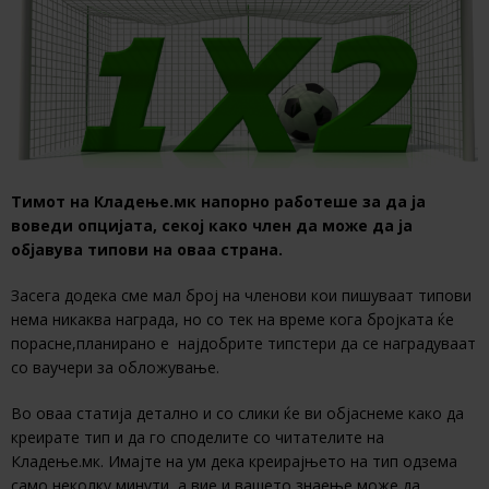
Тимот на Кладење.мк напорно работеше за да ја
воведи опцијата, секој како член да може да ја
објавува типови на оваа страна.
Засега додека сме мал број на членови кои пишуваат типови
нема никаква награда, но со тек на време кога бројката ќе
порасне,планирано е најдобрите типстери да се наградуваат
со ваучери за обложување.
Во оваа статија детално и со слики ќе ви објаснеме како да
креирате тип и да го споделите со читателите на
Кладење.мк. Имајте на ум дека креирајњето на тип одзема
само неколку минути, а вие и вашето знаење може да