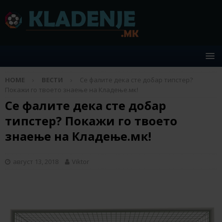
HOME
ВЕСТИ
Се фалите дека сте добар типстер?
Покажи го твоето знаење на Кладење.мк!
Се фалите дека сте добар
типстер? Покажи го твоето
знаење на Кладење.мк!
август 13, 2018
Viktor