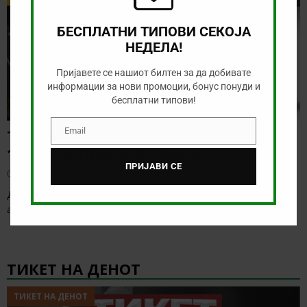
БЕСПЛАТНИ ТИПОВИ СЕКОЈА
НЕДЕЛА!
Пријавете се нашиот билтен за да добивате
информации за нови промоции, бонус понуди и
бесплатни типови!
Email
ТИП НА ДЕНОТ (07.08.2026,
Email
19:00) САНДЕФЈОРД – КФУМ
ПРИЈАВИ СЕ
август 7, 2026
Денес нема солидна понуда за обложување, а ние ќе го
анализираме дуелот од норвешката лига
[…]
ТИКЕТ НА ДЕНОТ
ТИКЕТ НА ДЕНОТ