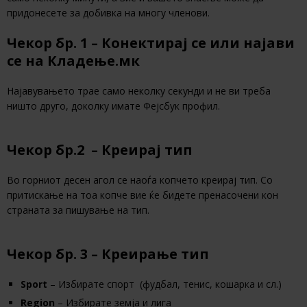
придонесете за добивка на многу членови.
Чекор бр. 1 –
Конектирај се или најави
се на Кладење.мк
Најавувањето трае само неколку секунди и не ви треба
ништо друго, доколку имате Фејсбук профил.
Чекор бр.2 – Креирај тип
Во горниот десен агол се наоѓа копчето креирај тип. Со
притискање на тоа копче вие ќе бидете пренасочени кон
страната за пишување на тип.
Чекор бр. 3 – Креирање тип
Sport
– Избирате спорт (фудбал, тенис, кошарка и сл.)
Region
– Избирате земја и лига