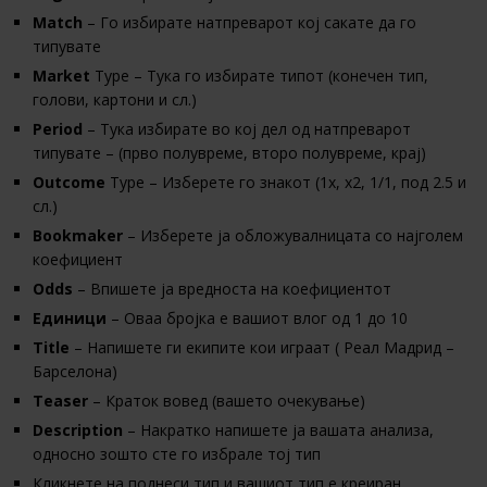
Match
– Го избирате натпреварот кој сакате да го
типувате
Market
Type – Тука го избирате типот (конечен тип,
голови, картони и сл.)
Period
– Тука избирате во кој дел од натпреварот
типувате – (прво полувреме, второ полувреме, крај)
Outcome
Type – Изберете го знакот (1х, х2, 1/1, под 2.5 и
сл.)
Bookmaker
– Изберете ја обложувалницата со најголем
коефициент
Odds
– Впишете ја вредноста на коефициентот
Единици
– Оваа бројка е вашиот влог од 1 до 10
Title
– Напишете ги екипите кои играат ( Реал Мадрид –
Барселона)
Теaser
– Краток вовед (вашето очекување)
Description
– Накратко напишете ја вашата анализа,
односно зошто сте го избрале тој тип
Кликнете на поднеси тип и вашиот тип е креиран