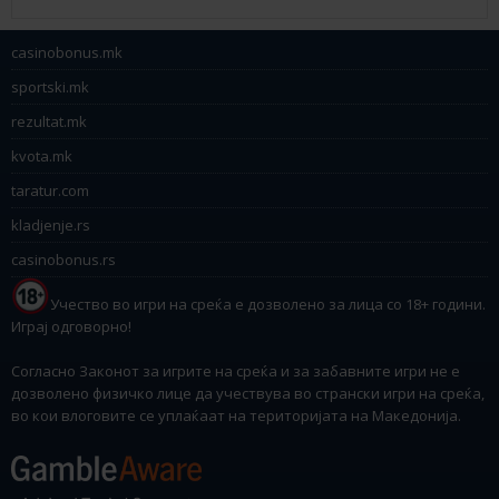
casinobonus.mk
sportski.mk
rezultat.mk
kvota.mk
taratur.com
kladjenje.rs
casinobonus.rs
Учество во игри на среќа е дозволено за лица со 18+ години.
Играј одговорно!
Согласно Законот за игрите на среќа и за забавните игри не е
дозволено физичко лице да учествува во странски игри на среќа,
во кои влоговите се уплаќаат на територијата на Македонија.