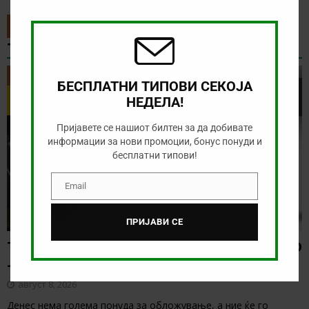
this
modu
ТИП НА ДЕНОТ
ТИП НА ДЕНОТ
БЕСПЛАТНИ ТИПОВИ СЕКОЈА
НЕДЕЛА!
Пријавете се нашиот билтен за да добивате
информации за нови промоции, бонус понуди и
бесплатни типови!
Email
Email
ПРИЈАВИ СЕ
ТИП НА ДЕНОТ (08.08.2026, 21:00) ГРЕМИО
– САО ПАОЛО
август 8, 2026
Денес нема голема понуда за обложување, а ние ќе го