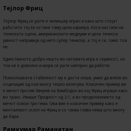
Тејлор Фриц
Тејлор Фриц се уште е челинџер играч и како што стојат
работите тој ќе остане таму цела кариера. Кога настапи на
тениската сцена, американските медиуми и цела тениска
јавност направија од него супер тенисер, а тој е се, само тоа
не.
Единственото добро нешто во неговата игра е сервисот, но
тоа не е доволно и мора се уште напорно да работи.
Психолошката стабилност му е доста лоша, умее да влезе во
осцилации од кои многу тешко излегува. Класичен пример ви
е мечот против Зверев на Вимблдон во кој Фриц играше како
во транс. Имаше Предност од 2:1, а во продолжението од
мечот освои три гема. Ова вие е класичен пример како е
менталниот склоп на Фриц и со таква глава нема што многу
да бара.
Рамкумар Раманатан