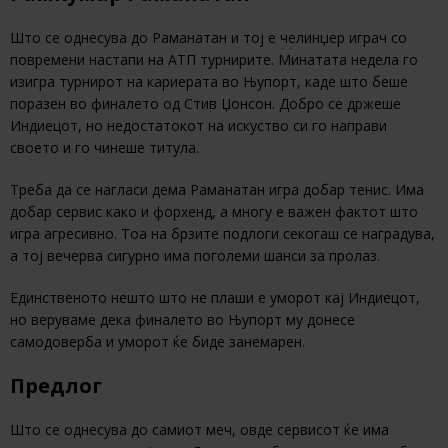
Што се однесува до Раманатан и тој е челинџер играч со
повремени настапи на АТП турнирите. Минатата недела го
изигра турнирот на кариерата во Њупорт, каде што беше
поразен во финалето од Стив Џонсон. Добро се држеше
Индиецот, но недостатокот на искуство си го направи
своето и го чинеше титула.
Треба да се нагласи дема Раманатан игра добар тенис. Има
добар сервис како и форхенд, а многу е важен фактот што
игра агресивно. Тоа на брзите подлоги секогаш се наградува,
а тој вечерва сигурно има поголеми шанси за пролаз.
Единственото нешто што не плаши е уморот кај Индиецот,
но веруваме дека финалето во Њупорт му донесе
самодоверба и уморот ќе биде занемарен.
Предлог
Што се однесува до самиот меч, овде сервисот ќе има