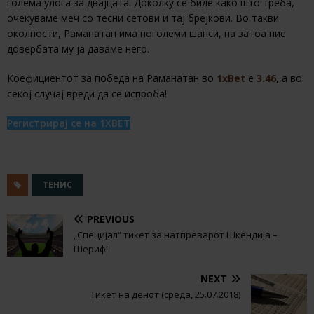
голема улога за двајцата. Доколку се биде како што треба,
очекуваме меч со тесни сетови и тај брејкови. Во такви
околности, Раманатан има поголеми шанси, па затоа ние
довербата му ја даваме него.
Коефициентот за победа на Раманатан во
1xBet
e
3.46
, a во
секој случај вреди да се испроба!
Регистрирај се на 1XBET
ТЕНИС
PREVIOUS
„Специјал“ тикет за натпреварот Шкендија –
Шериф!
NEXT
Тикет на денот (среда, 25.07.2018)