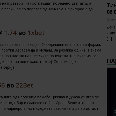
 натпревари. На гости имаат победено два пати, а
Тик
ја прекинаа со поразот од Хам-Кам. Најсигурно е да
06.
авг
Дене
 @
1.74
во
1xbet
коло
[…]
а не се квалификации. Скандинавците влегоа во форма,
 против Австралија и Исланд. За разлика од нив, Панама
јот прв настап на Светските првенства. Шансите им се
НА
дијалот за нив е како трофеј. Сметаме дека
 серија.
56
во
22Bet
 лига од Словенија помеѓу Триглав и Драва се игра во
еше подобар и славеше со 2-1. Драва беше втора во
, па најаверојатно и следната сезона ќе игра во истиот