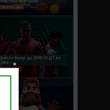
спортска прогноза!
АВГУСТ 5, 2026
Крипто бонус до 3500 УСДТ во
22Bit
Close
ЈУЛИ 29, 2026
this
module