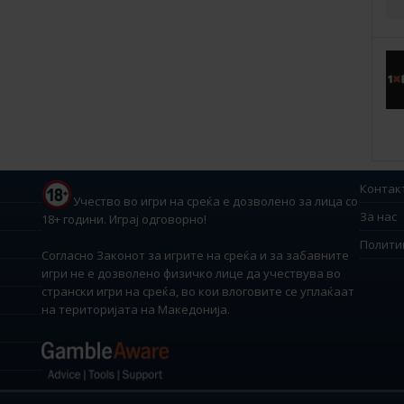
Контак
Учество во игри на среќа е дозволено за лица со
За нас
18+ години. Играј одговорно!
Полити
Согласно Законот за игрите на среќа и за забавните
игри не е дозволено физичко лице да учествува во
странски игри на среќа, во кои влоговите се уплаќаат
на територијата на Македонија.