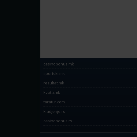
casinobonus.mk
sportski.mk
rezultat.mk
kvota.mk
taratur.com
kladjenje.rs
casinobonus.rs