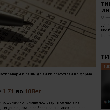
ТИП
ИН
авг
Дене
ние 
Конф
ТИ
ТИК
натпревари и реши да ви ги претстави во форма
@
1.71
во
10Bet
ига. Домаќинот имаше лош старт и се наоѓа на
сигурно е дека ќе се борат за опстанок. Јерв е во