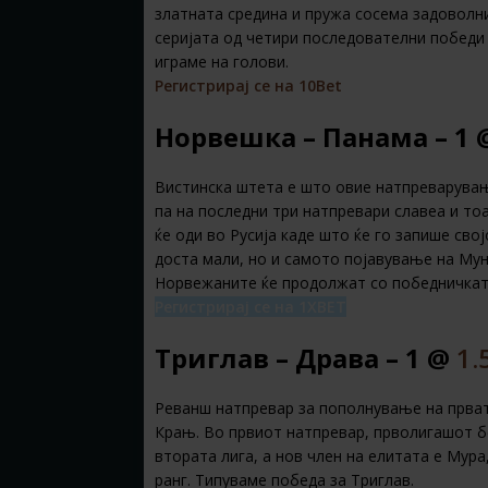
златната средина и пружа сосема задоволни
серијата од четири последователни победи 
играме на голови.
Регистрирај се на 10Bet
Норвешка – Панама – 1
Вистинска штета е што овие натпреварувањ
па на последни три натпревари славеа и тоа
ќе оди во Русија каде што ќе го запише сво
доста мали, но и самото појавување на Мун
Норвежаните ќе продолжат со победничката
Регистрирај се на 1XBET
Триглав – Драва – 1 @
1.
Реванш натпревар за пополнување на првата
Крањ. Во првиот натпревар, прволигашот б
втората лига, а нов член на елитата е Мура
ранг. Типуваме победа за Триглав.