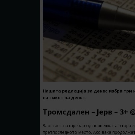
Нашата редакција за денес избра три 
на тикет на денот.
Тромсдален – Јерв – 3+ 
Заостант натпревар од норвешката втора л
претпоследното место. Ако вака продолжат, 