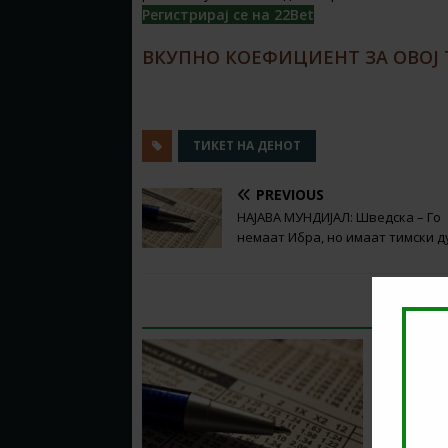
Регистрирај се на 22Bet
ВКУПНО КОЕФИЦИЕНТ ЗА ОВОЈ Т
ТИКЕТ НА ДЕНОТ
PREVIOUS
НАЈАВА МУНДИЈАЛ: Шведска – Го
немаат Ибра, но имаат тимски д
RELATED ARTICLES