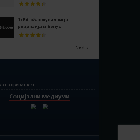
1xBit обложувалница –
рецензија и бонус
Next »
т
ка на приватност
Социјални медиуми