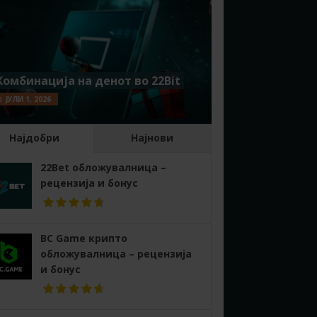
Комбинација на денот во 22Bit
ЈУЛИ 1, 2026
Најдобри
Најнови
22Bet обложувалница –
рецензија и бонус
BC Game крипто
обложувалница – рецензија
и бонус