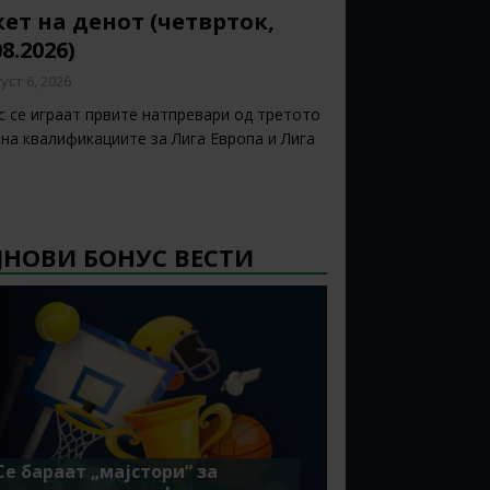
ет на денот (четврток,
08.2026)
уст 6, 2026
с се играат првите натпревари од третото
 на квалификациите за Лига Европа и Лига
ЈНОВИ БОНУС ВЕСТИ
Се бараат „мајстори“ за