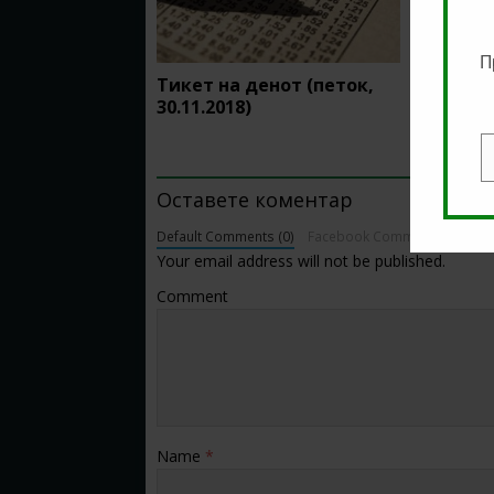
П
Тикет на денот (петок,
Тикет н
30.11.2018)
(понеде
BE THE FIRST TO COMMENT
E
Оставете коментар
Default Comments (0)
Facebook Comments
Your email address will not be published.
Comment
Name
*