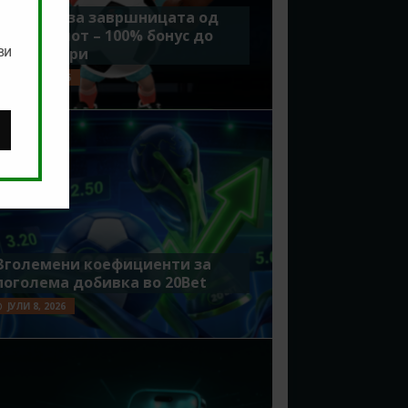
Идеално за завршницата од
Мундијалот – 100% бонус до
ви
7500 денари
ЈУЛИ 15, 2026
Зголемени коефициенти за
поголема добивка во 20Bet
ЈУЛИ 8, 2026