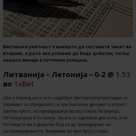
Вистинска уметност е воопшто да составите тикет во
вторник, а уште ако успееме да биде добитен, тогаш
нашата мисија е потполно успешна.
Литванија – Летонија – 0-2 @
1.53
во
1xBet
Ова е период кога сите најдобри светски репрезентации се
спремаат за Мундијалот, а три балтички држави го играат
Балтик купот, натпреварување во кој покрај Литванија,
Летонија игра и Естонија. Засега се одиграни две кола, а на
Летонците им е доволен бод за да триумфираат на
натпреварувањето. Веруваме во мал број голови.