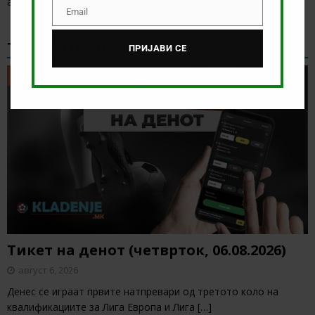
анализираме дуелот од Конференциската лига
[…]
Email
Email
ТИКЕТ НА ДЕНОТ
ПРИЈАВИ СЕ
ТИКЕТ НА ДЕНОТ
Тикет на денот (четврток, 06.08.2026)
август 6, 2026
Денес се играат првите натпревари од третото коло на
квалификациите за Лига Европа и Лига
[…]