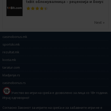
1xBit обложувалница – рецензија и бонус
Next »
casinobonus.mk
sportski.mk
rezultat.mk
kvota.mk
taratur.com
kladjenje.rs
casinobonus.rs
Учество во игри на среќа е дозволено за лица со 18+ години.
Играј одговорно!
Согласно Законот за игрите на среќа и за забавните игри не е