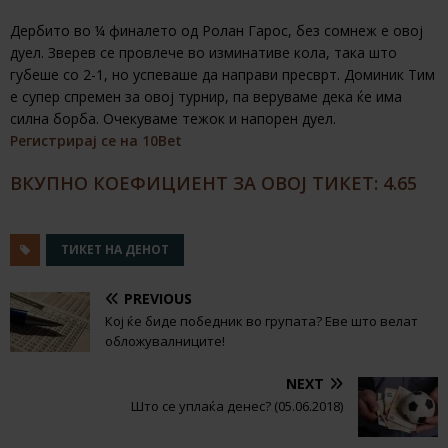
Дербито во ¼ финалето од Ролан Гарос, без сомнеж е овој
дуел. Зверев се провлече во изминативе кола, така што
губеше со 2-1, но успеваше да направи пресврт. Доминик Тим
е супер спремен за овој турнир, па веруваме дека ќе има
силна борба. Очекуваме тежок и напорен дуел.
Регистрирај се на 10Bet
ВКУПНО КОЕФИЦИЕНТ ЗА ОВОЈ ТИКЕТ: 4.65
ТИКЕТ НА ДЕНОТ
PREVIOUS
Кој ќе биде победник во групата? Еве што велат
обложувалниците!
NEXT
Што се уплаќа денес? (05.06.2018)