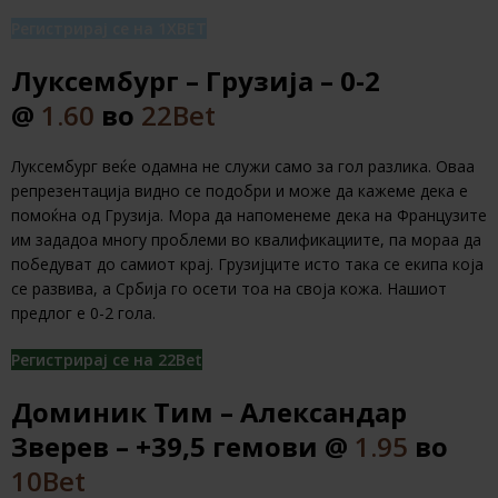
Регистрирај се на 1XBET
Луксембург – Грузија – 0-2
@
1.60
во
22Bet
Луксембург веќе одамна не служи само за гол разлика. Оваа
репрезентација видно се подобри и може да кажеме дека е
помоќна од Грузија. Мора да напоменеме дека на Французите
им зададоа многу проблеми во квалификациите, па мораа да
победуват до самиот крај. Грузијците исто така се екипа која
се развива, а Србија го осети тоа на своја кожа. Нашиот
предлог е 0-2 гола.
Регистрирај се на 22Bet
Доминик Тим – Александар
Зверев – +39,5 гемови @
1.95
во
10Bet