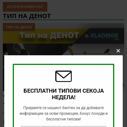
ТИП НА ДЕНОТ
ТИП НА ДЕНОТ
Clos
this
modu
БЕСПЛАТНИ ТИПОВИ СЕКОЈА
ТИП НА ДЕНОТ (06.08.2026, 17:00) ИНТЕР
НЕДЕЛА!
ТУРКУ – ВАДУС
Пријавете се нашиот билтен за да добивате
август 6, 2026
информации за нови промоции, бонус понуди и
бесплатни типови!
Денес има солидна понуда за обложување, а ние ќе го