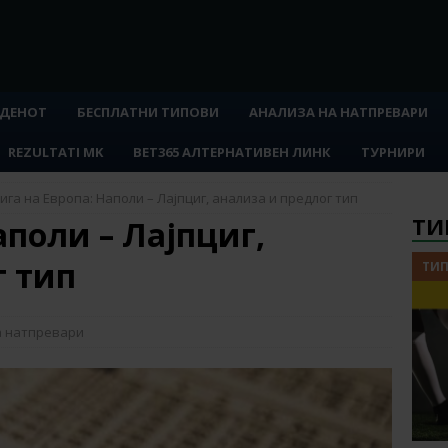
 ДЕНОТ
БЕСПЛАТНИ ТИПОВИ
АНАЛИЗА НА НАТПРЕВАРИ
REZULTATI MK
BET365 АЛТЕРНАТИВЕН ЛИНК
ТУРНИРИ
ига на Европа: Наполи – Лајпциг, анализа и предлог тип
ТИ
аполи – Лајпциг,
г тип
ТИП
а натпревари