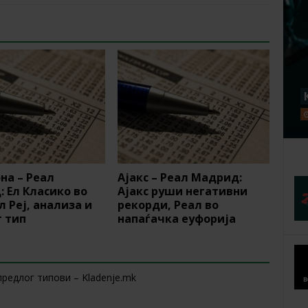
на – Реал
Ајакс – Реал Мадрид:
 Ел Класико во
Ајакс руши негативни
л Реј, анализа и
рекорди, Реал во
 тип
напаѓачка еуфорија
предлог типови – Kladenje.mk