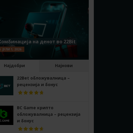
Комбинација на денот во 22Bit
ЈУЛИ 1, 2026
Најдобри
Најнови
22Bet обложувалница –
рецензија и бонус
BC Game крипто
обложувалница – рецензија
и бонус