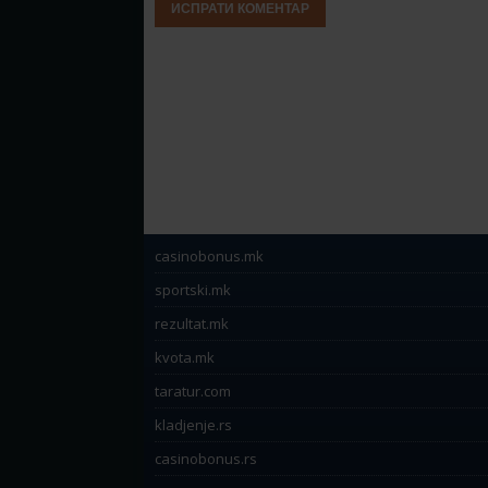
casinobonus.mk
sportski.mk
rezultat.mk
kvota.mk
taratur.com
kladjenje.rs
casinobonus.rs