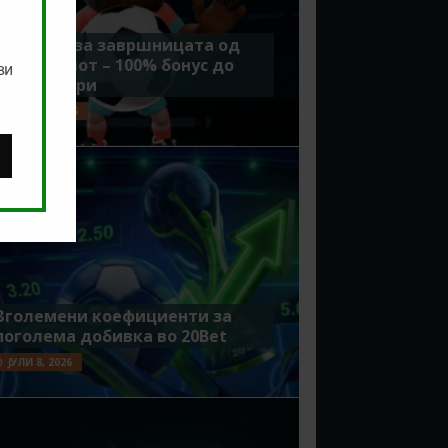
Идеално за завршницата од
Мундијалот – 100% бонус до
ви
7500 денари
ЈУЛИ 15, 2026
Зголемени коефициенти за
поголема добивка во 20Bet
ЈУЛИ 8, 2026