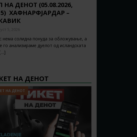
 НА ДЕНОТ (05.08.2026,
15) ХАФНАРФЈАРДАР –
ЈКАВИК
уст 5, 2026
с нема солидна понуда за обложување, а
ќе го анализираме дуелот од исландската
[…]
КЕТ НА ДЕНОТ
ЕТ НА ДЕНОТ