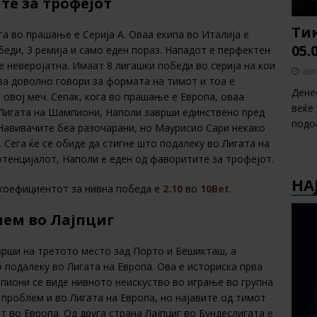
те за трофејот
Тик
га во прашање е Серија А. Оваа екипа во Италија е
05.
беди, 3 ремија и само еден пораз. Нападот е перфектен
е неверојатна. Имаат 8 лигашки победи во серија на кои
авг
Ова доволно говори за формата на тимот и тоа е
Дене
 овој меч. Сепак, кога во прашање е Европа, оваа
веќе
а Лигата на Шампиони, Наполи заврши единствено пред
подо
 Навивачите беа разочарани, но Маурисио Сари некако
. Сега ќе се обиде да стигне што подалеку во Лигата на
отенцијалот, Наполи е еден од фаворитите за трофејот.
НА
 коефициентот за нивна победа е
2.10
во
10Bet
.
лем во Лајпциг
аврши на третото место зад Порто и Бешикташ, а
 подалеку во Лигата на Европа. Ова е историска прва
мпиони се виде нивното неискуство во играње во групна
 проблем и во Лигата на Европа, но најавите од тимот
т во Европа. Од друга страна Лајпциг во Бундеслигата е