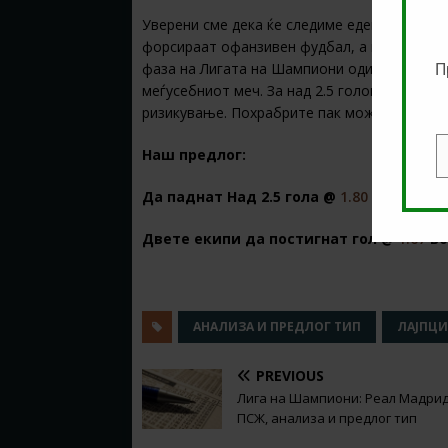
Уверени сме дека ќе следиме еден доста ин
форсираат офанзивен фудбал, а кога се игр
фаза на Лигата на Шампиони одиграа ефикас
П
меѓусебниот меч. За над 2.5 голови коефиц
ризикување. Похрабрите пак можат да проб
Наш предлог:
E
Да паднат Над 2.5 гола @
1.80
во
10Bet
Двете екипи да постигнат гол @
1.67
в
АНАЛИЗА И ПРЕДЛОГ ТИП
ЛАЈПЦИ
PREVIOUS
Лига на Шампиони: Реал Мадрид
ПСЖ, анализа и предлог тип