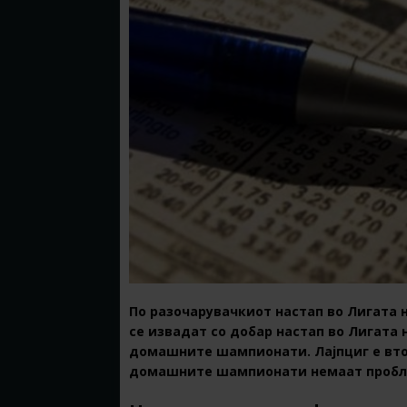
По разочарувачкиот настап во Лигата 
се извадат со добар настап во Лигата 
домашните шампионати. Лајпциг е втор
домашните шампионати немаат пробл