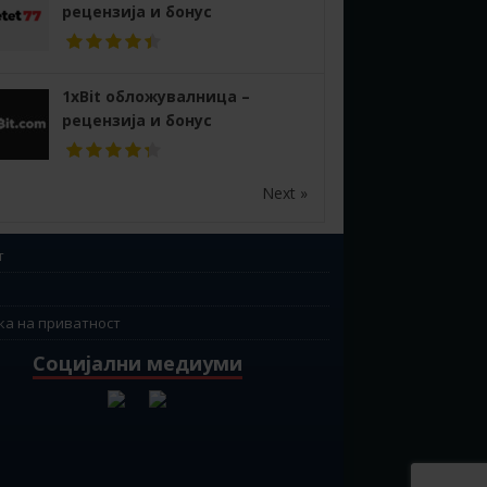
рецензија и бонус
1xBit обложувалница –
рецензија и бонус
Next »
т
ка на приватност
Социјални медиуми