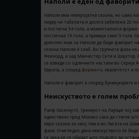
Наполи е еден од фаворити
Наполи има неверојатна сезона, но само ко
лидер на табелата и досега забележа 20 по
и постигна 54 гола, а моменталната форма 
постигнаа 19 гола, а примија само 5 гола. 
доволен знак за Наполи да биде фаворит на
сезона Наполи е слаб. Во групната фаза н
Феенорд, а зад Манчестер Сити и Шајхтор.
се извади со одличните настапи во Серија А
Европа, а според
формата
, квалитетот и п
Наполи е фаворит и според букмејкерите и
Неискуството е голем проб
Ралф Хасенхутл, тренерот на Лајпциг кој з
единствено пред Монако сака да стигне што
евро сезона за овој тим и во Лигата на Ша
фаза. Очигледно дека неискуството ќе биде
се дека ќе се обидат што подолго да остана