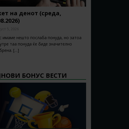
ет на денот (среда,
08.2026)
уст 5, 2026
с имаме нешто послаба понуда, но затоа
 утре таа понуда ќе биде значително
брена.
[…]
ЈНОВИ БОНУС ВЕСТИ