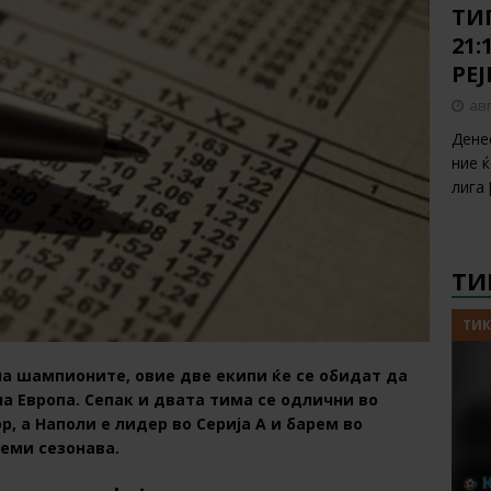
ТИП
21:
РЕ
авг
Дене
ние 
лига
ТИ
ТИК
на шампионите, овие две екипи ќе се обидат да
на Европа. Сепак и двата тима се одлични во
, а Наполи е лидер во Серија А и барем во
еми сезонава.