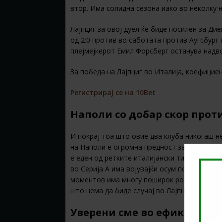
втор. Има солидна сезона иако во неколку
Лајпциг за овој дуел ќе биде посилен за Ди
од 2:0 против во саботата против Аугсбург
плејмејкерот Емил Форсберг останува надво
За победа на Лајпциг во Италија, коефицие
Регистрирај се на 10Bet
Наполи со добар скор прот
И покрај тоа што овие два клуба никогаш н
на Наполи е огромна предност за овој тим.
е еден од ретките италијански тимови кои 
во Серија А има војувајќи осум победи, се
моментов има многу поширок ростер на игр
што нема да биде случај во Лајпциг.
Уверени сме во ефикасен н