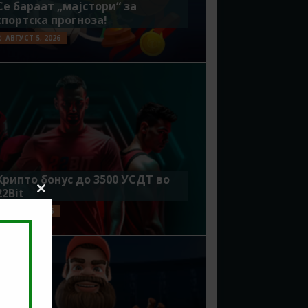
Се бараат „мајстори“ за
спортска прогноза!
АВГУСТ 5, 2026
Крипто бонус до 3500 УСДТ во
22Bit
Close
this
ЈУЛИ 29, 2026
module