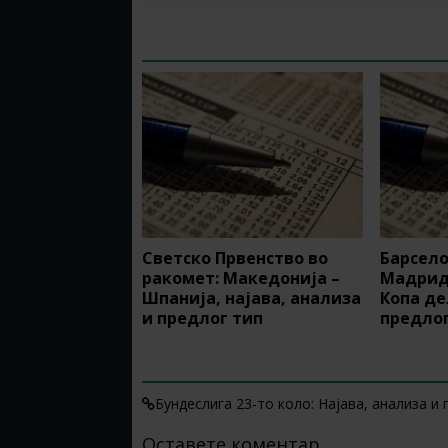
RELATED ARTICLES
Светско Првенство во
Барсело
ракомет: Македонија –
Мадрид:
Шпанија, најава, анализа
Копа де
и предлог тип
предлог
1 TRACKBACK / PINGBACK
Бундеслига 23-то коло: Најава, анализа и 
Оставете коментар