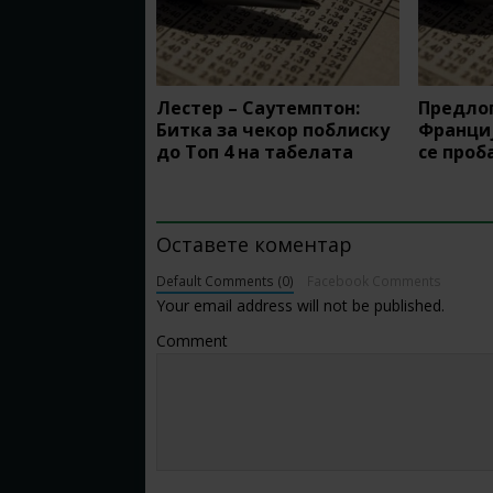
Лестер – Саутемптон:
Предлог
Битка за чекор поблиску
Франци
до Топ 4 на табелата
се проб
BE THE FIRST TO COMMENT
Оставете коментар
Default Comments (0)
Facebook Comments
Your email address will not be published.
Comment