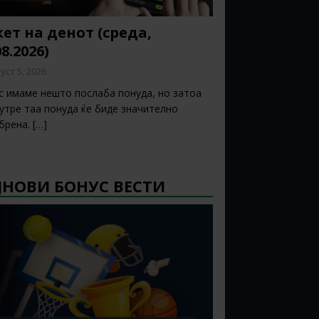
ет на денот (среда,
08.2026)
уст 5, 2026
с имаме нешто послаба понуда, но затоа
 утре таа понуда ќе биде значително
брена.
[…]
ЈНОВИ БОНУС ВЕСТИ