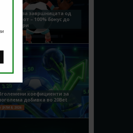
Идеално за завршницата од
Мундијалот – 100% бонус до
7500 денари
ви
ЈУЛИ 15, 2026
Зголемени коефициенти за
поголема добивка во 20Bet
ЈУЛИ 8, 2026