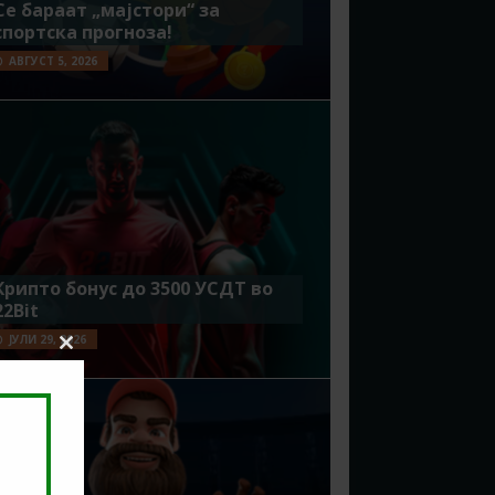
Се бараат „мајстори“ за
спортска прогноза!
АВГУСТ 5, 2026
Крипто бонус до 3500 УСДТ во
22Bit
ЈУЛИ 29, 2026
Close
this
module