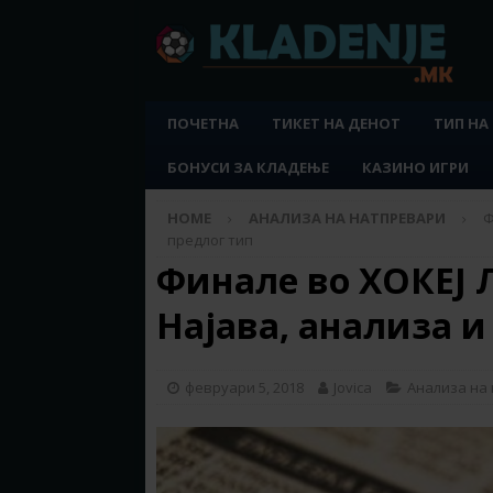
ПОЧЕТНА
ТИКЕТ НА ДЕНОТ
ТИП НА
БОНУСИ ЗА КЛАДЕЊЕ
КАЗИНО ИГРИ
HOME
АНАЛИЗА НА НАТПРЕВАРИ
Ф
предлог тип
Финале во ХОКЕЈ 
Најава, анализа и
февруари 5, 2018
Jovica
Анализа на