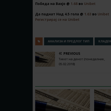
Победа на Вахјо @
1.68
во
Unibet
Да паднат Над 4.5 гола @
1.63
во
Unibet
Регистрирај се на Unibet
АНАЛИЗА И ПРЕДЛОГ ТИП
КЛАДЕ
PREVIOUS
Тикет на денот (понеделник,
05.02.2018)
RELATED ARTICLES