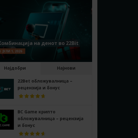
Комбинација на денот во 22Bit
ЈУЛИ 1, 2026
Најдобри
Најнови
22Bet обложувалница –
рецензија и бонус
BC Game крипто
обложувалница – рецензија
и бонус