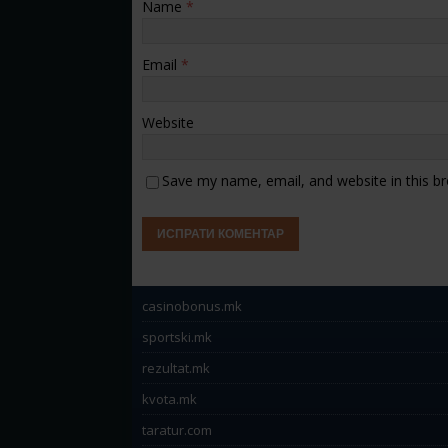
Name
*
Email
*
Website
Save my name, email, and website in this b
casinobonus.mk
sportski.mk
rezultat.mk
kvota.mk
taratur.com