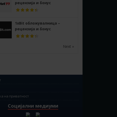
рецензија и бонус
1xBit обложувалница –
рецензија и бонус
Next »
т
ка на приватност
Социјални медиуми