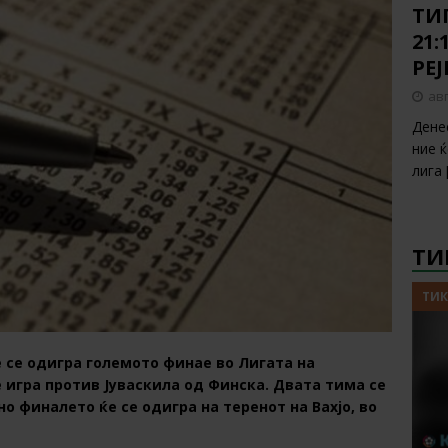
ТИП
21:
РЕ
авг
Дене
ние 
лига
ТИ
ТИК
ќе се одигра големото финае во Лигата на
 игра против Јуваскила од Финска. Двата тима се
о финалето ќе се одигра на теренот на Вахјо, во