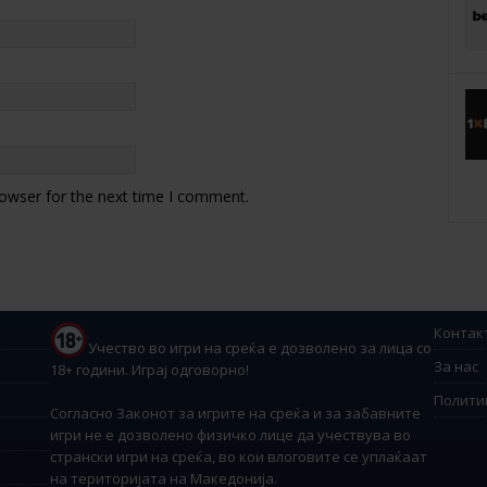
rowser for the next time I comment.
Контак
Учество во игри на среќа е дозволено за лица со
За нас
18+ години. Играј одговорно!
Полити
Согласно Законот за игрите на среќа и за забавните
игри не е дозволено физичко лице да учествува во
странски игри на среќа, во кои влоговите се уплаќаат
на територијата на Македонија.