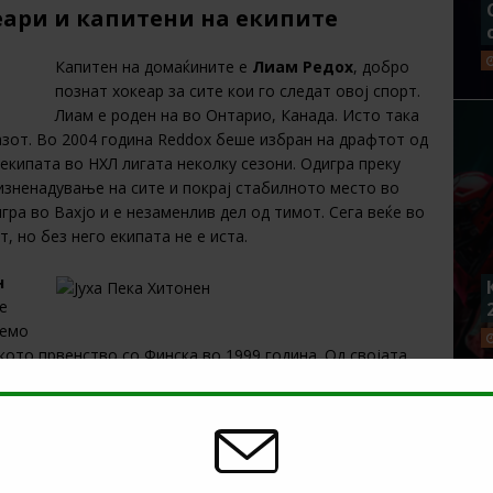
еари и капитени на екипите
Капитен на домаќините е
Лиам Редох
, добро
познат хокеар за сите кои го следат овој спорт.
Лиам е роден на во Онтарио, Канада. Исто така
разот. Во 2004 година Reddox беше избран на драфтот од
кипата во НХЛ лигата неколку сезони. Одигра преку
изненадување на сите и покрај стабилното место во
гра во Вахјо и е незаменлив дел од тимот. Сега веќе во
, но без него екипата не е иста.
н
е
лемо
ото првенство со Финска во 1999 година. Од својата
јдобрата финска лига. Три години подоцна, тој го освои
те неколку шампионки титули. Играше и во руската КХЛ
ти дома. Со своето искуство, тој е еден од
о финалето на Лигата на Шампиони.