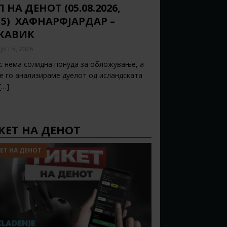
 НА ДЕНОТ (05.08.2026,
15) ХАФНАРФЈАРДАР –
ЈКАВИК
уст 5, 2026
с нема солидна понуда за обложување, а
ќе го анализираме дуелот од исландската
[…]
КЕТ НА ДЕНОТ
ЕТ НА ДЕНОТ