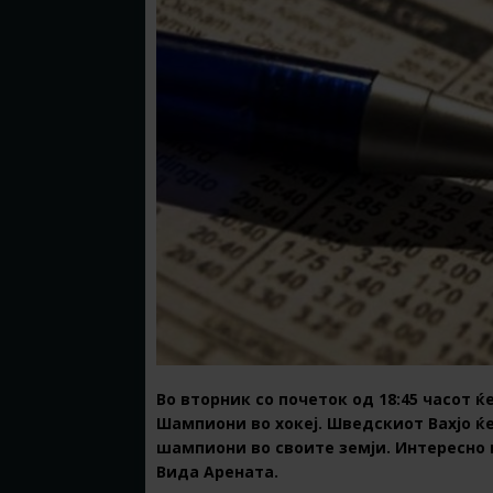
Во вторник со почеток од 18:45 часот 
Шампиони во хокеј. Шведскиот Вахјо ќе
шампиони во своите земји. Интересно н
Вида Арената.