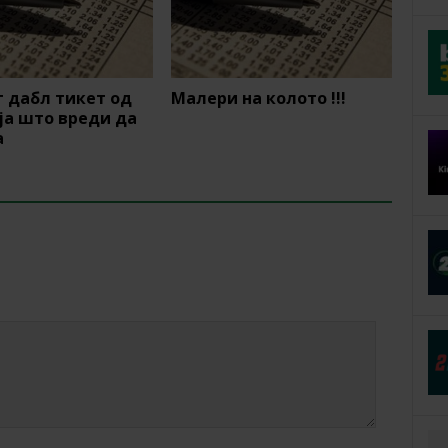
 дабл тикет од
Малери на колото !!!
ја што вреди да
а