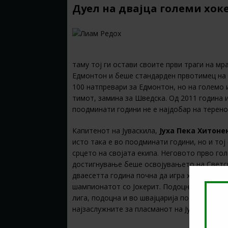
Дуел на двајца големи хок
таму тој ги остави своите први траги на м
Едмонтон и беше стандарден првотимец на е
100 натпревари за Едмонтон, но на големо 
тимот, замина за Шведска. Од 2011 година и
поодминати години не е најдобар на теренот
Капитенот на Јуваскила,
Јуха Пека Хитоне
исто така е во поодминати години, но и тој 
срцето на својата екипа. Неговото прво го
достигнување беше освојувањето на Светск
дваесетта година почна да игра хокеј во на
шампионатот со Јокерит. Подоцна освои уш
лига, подоцна и во швајцарија по што се вра
најзаслужните за пласманот на Јуваскила в