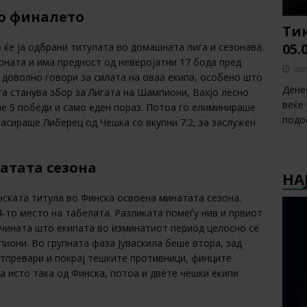
до финалето
Тик
05.
ќе ја одбрани титулата во домашната лига и сезонава.
оната и има предност од неверојатни 17 бода пред
авг
 доволно говори за силата на оваа екипа, особено што
Дене
а станува збор за Лигата на Шампиони, Вахјо лесно
веќе
е 5 победи и само еден пораз. Потоа го елиминираше
подо
ласираше Либерец од Чешка со вкупни 7:2, за заслужен
атата сезона
НА
нската титула во Финска освоена минатата сезона.
4-то место на табелата. Разликата помеѓу нив и првиот
ричината што екипата во изминатиот период целосно се
иони. Во групната фаза Јуваскила беше втора, зад
атпревари и покрај тешките противници, финците
а исто така од Финска, потоа и двете чешки екипи