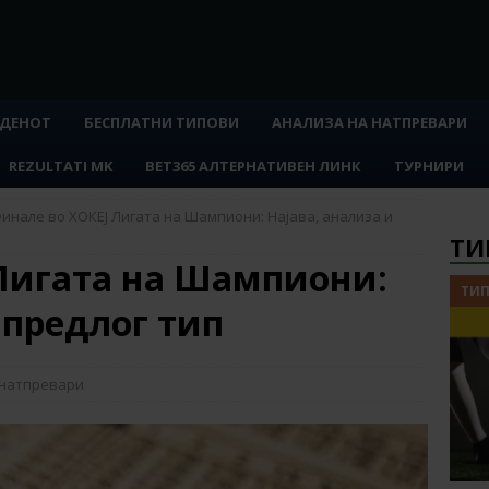
 ДЕНОТ
БЕСПЛАТНИ ТИПОВИ
АНАЛИЗА НА НАТПРЕВАРИ
REZULTATI MK
BET365 АЛТЕРНАТИВЕН ЛИНК
ТУРНИРИ
инале во ХОКЕЈ Лигата на Шампиони: Најава, анализа и
ТИ
Лигата на Шампиони:
ТИП
 предлог тип
 натпревари