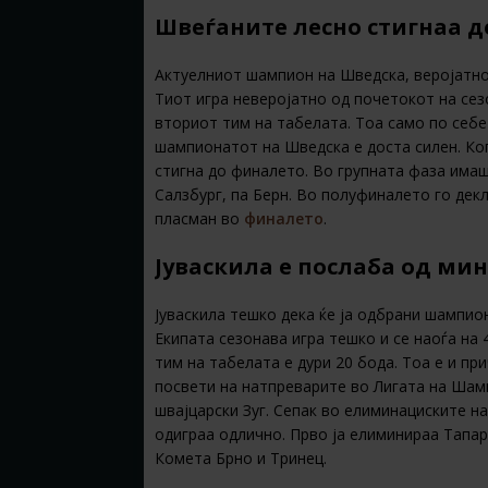
Швеѓаните лесно стигнаа 
Актуелниот шампион на Шведска, веројатно 
Тиот игра неверојатно од почетокот на сез
вториот тим на табелата. Тоа само по себе
шампионатот на Шведска е доста силен. Ког
стигна до финалето. Во групната фаза имаш
Салзбург, па Берн. Во полуфиналето го дек
пласман во
финалето
.
Јуваскила е послаба од мин
Јуваскила тешко дека ќе ја одбрани шампио
Екипата сезонава игра тешко и се наоѓа на 
тим на табелата е дури 20 бода. Тоа е и п
посвети на натпреварите во Лигата на Шамп
швајцарски Зуг. Сепак во елиминациските н
одиграа одлично. Прво ја елиминираа Тапар
Комета Брно и Тринец.