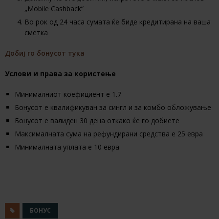
„Mobile Cashback“
Во рок од 24 часа сумата ќе биде кредитирана на ваша
сметка
Добиј го бонусот тука
Услови и права за користење
Минималниот коефициент е 1.7
Бонусот е квалификуван за сингл и за комбо обложување
Бонусот е валиден 30 дена откако ќе го добиете
Максималната сума на рефундирани средства е 25 евра
Минималната уплата е 10 евра
БОНУС