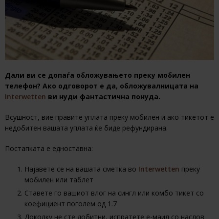
Дали ви се допаѓа обложувањето преку мобилен
телефон? Ако одговорот е да, обложувалницата на
Interwetten
ви нуди фантастична понуда.
Всушност, вие правите уплата преку мобилен и ако тикетот е
недобитен вашата уплата ќе биде рефундирана.
Постапката е едноставна:
Најавете се на вашата сметка во
Interwetten
преку
мобилен или таблет
Ставете го вашиот влог на сингл или комбо тикет со
коефициент поголем од 1.7
Доколку не сте добитни, испратете е-маил со наслов