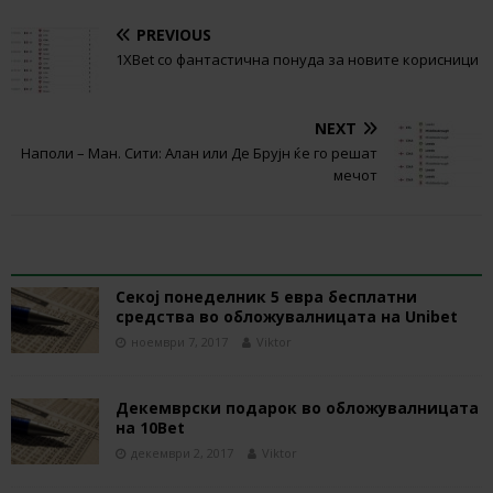
PREVIOUS
1ХBet со фантастична понуда за новите корисници
NEXT
Наполи – Ман. Сити: Алан или Де Брујн ќе го решат
мечот
RELATED ARTICLES
Секој понеделник 5 евра бесплатни
средства во обложувалницата на Unibet
ноември 7, 2017
Viktor
Декемврски подарок во обложувалницата
на 10Bet
декември 2, 2017
Viktor