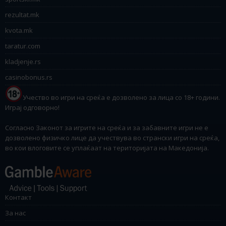
rezultat.mk
kvota.mk
taratur.com
kladjenje.rs
casinobonus.rs
Учество во игри на среќа е дозволено за лица со 18+ години.
Играј одговорно!
Согласно Законот за игрите на среќа и за забавните игри не е
дозволено физичко лице да учествува во странски игри на среќа,
во кои влоговите се уплаќаат на територијата на Македонија.
Контакт
За нас