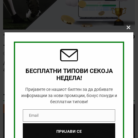
Clos
ТИП НА ДЕНОТ (08.08.2026, 21:00) ГРЕМИО
this
modu
– САО ПАОЛО
август 8, 2026
Денес нема голема понуда за обложување, а ние ќе го
анализираме дуелот од бразилското првенство
[…]
БЕСПЛАТНИ ТИПОВИ СЕКОЈА
НЕДЕЛА!
Пријавете се нашиот билтен за да добивате
ТИКЕТ НА ДЕНОТ
информации за нови промоции, бонус понуди и
бесплатни типови!
ТИКЕТ НА ДЕНОТ
Email
Email
ПРИЈАВИ СЕ