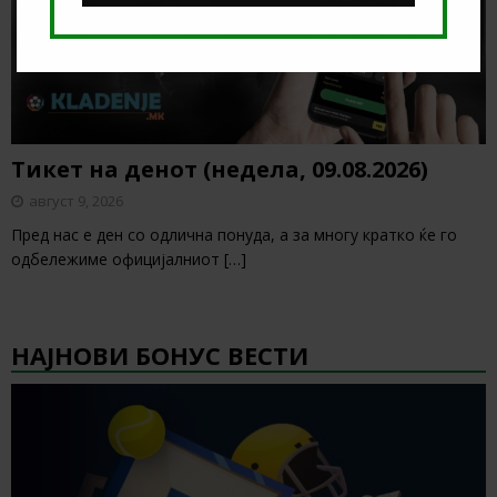
Тикет на денот (недела, 09.08.2026)
август 9, 2026
Пред нас е ден со одлична понуда, а за многу кратко ќе го
одбележиме официјалниот
[…]
НАЈНОВИ БОНУС ВЕСТИ