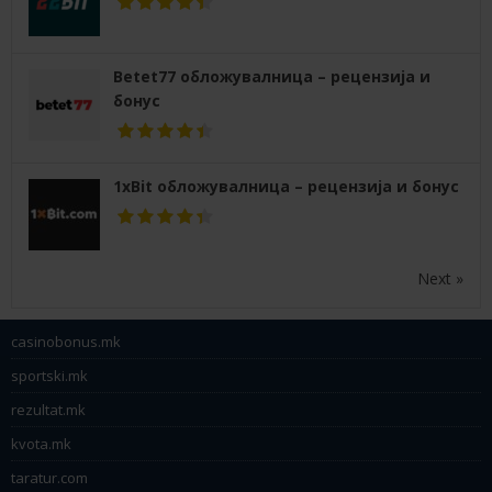
Betet77 обложувалница – рецензија и
бонус
1xBit обложувалница – рецензија и бонус
Next »
casinobonus.mk
sportski.mk
rezultat.mk
kvota.mk
taratur.com