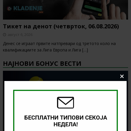
Тикет на денот (четврток, 06.08.2026)
август 6, 2026
Денес се играат првите натпревари од третото коло на
квалификациите за Лига Европа и Лига
[…]
НАЈНОВИ БОНУС ВЕСТИ
Clos
this
modu
БЕСПЛАТНИ ТИПОВИ СЕКОЈА
НЕДЕЛА!