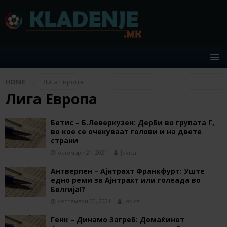
HOME
Лига Европа
Лига Европа
Бетис – Б.Леверкузен: Дерби во групата Г,
во кое се очекуваат голови и на двете
страни
октомври 21, 2021
Jovica
Антверпен – Ајнтрахт Франкфурт: Уште
едно реми за Ајнтрахт или голеада во
Белгија!?
септември 30, 2021
Jovica
Генк – Динамо Загреб: Домаќинот