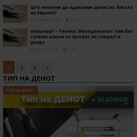
Што можеме да одиграме денес во Лигата
на Европа!?
ноември 5, 2020
Jovica
Алашкерт – Ренова: Македонскиот тим без
големи шанси за прогрес во следната
рунда
август 27, 2020
Jovica
1
2
3
»
ТИП НА ДЕНОТ
ТИП НА ДЕНОТ