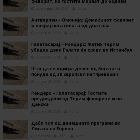
фаворит, но гостите мораат до бодови
септември 30, 2021
Jovica
Антверпен – Омонија: Домаќинот фаворит
и покрај негативата од два гола
август 26, 2021
Jovica
Галатасарај – Рандерс: Фатих Терим
убеден дека Галата ќе слави во Истанбул
август 26, 2021
Jovica
Што да се одигра денес од богатата
понуда од 30 Европски натпревари!?
август 19, 2021
Jovica
Рандерс – Галатасарај: Гостите
предводени од Терим фаворити и во
Данска
август 19, 2021
Jovica
Дабл тип од денешната програма во
Лигата на Европа
декември 10, 2020
Jovica