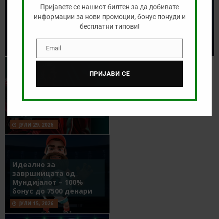
Пријавете се нашиот билтен за да добивате
Се бараат „мајстори“ за
информации за нови промоции, бонус понуди и
спортска прогноза!
бесплатни типови!
АВГУСТ 5, 2026
Email
Email
ПРИЈАВИ СЕ
Крипто бонус до 3500
УСДТ во 22Bit
ЈУЛИ 29, 2026
Идеално за
завршницата од
Мундијалот – 100%
бонус до 7500 денари
ЈУЛИ 15, 2026