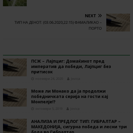
NEXT
ТИП НА ДЕНОТ: (03.06.2020,22:15) ФАМАЛИКАО –
ПОРТО
RELATED ARTICLES
ПСЖ – Лајпциг: Домаќинот пред
императив да победи, Лајпциг без
притисок
ноември 24, 2020
Jovica
Може ли Монако да ја продолжи
победничката серија на гости кај
Монпелје!?
октомври 5, 2019
Jovica
АНАЛИЗА И ПРЕДЛОГ ТИП: ГИБРАЛТАР –
МАКЕДОНИЈА, сигурна победа и лесни три
бода во Гибралтар