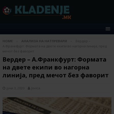
HOME
АНАЛИЗА НА НАТПРЕВАРИ
Вердер –
А.Франкфурт: Формата на двете екипи во нагорна линија, пред
мечот без фаворит
Вердер – А.Франкфурт: Формата
на двете екипи во нагорна
линија, пред мечот без фаворит
јуни 3, 2020
Jovica