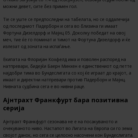
можни девет, сите без примен гол.
Tie се уште се предпоследни на табелата, но се оддалечија
од последниот Падерборн и сега во близина ги имаат
Фортуна Дизелдорф и Мајнц 05. Доколку победат на овој
меч, тие ќе го поминат и тимот на Фортуна Дизелдорф и ќе
излезат од зоната на испаѓање.
Екипата на Флоријан Кохфелд има и поволен распоред на
натпревари, бидејќи Баерн Минхен е единствениот од петте
најдобри тима во Бундеслигата со кој ќе играат до крајот, а
имаат и директни натпревари против Падерборн и Мајнц.
Нивната судбина сега е во нивни раце.
Ајнтрахт Франкфурт бара позитивна
серија
Ајнтрахт Франкфурт сезонава не е на посакуваното и
очекуваното ниво. Настапот во Лигата на Европа си го зема
својот данок, но сега се целосно насочени кон Бундеслигата.