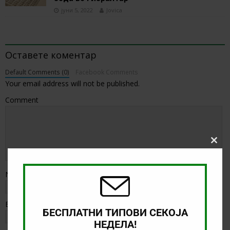
јуни 5, 2022
Jovica
BE THE FIRST TO COMMENT
Оставете коментар
Default Comments (0)
Facebook Comments
Your email address will not be published.
Comment
Clos
this
modu
Name
*
Email
*
БЕСПЛАТНИ ТИПОВИ СЕКОЈА
НЕДЕЛА!