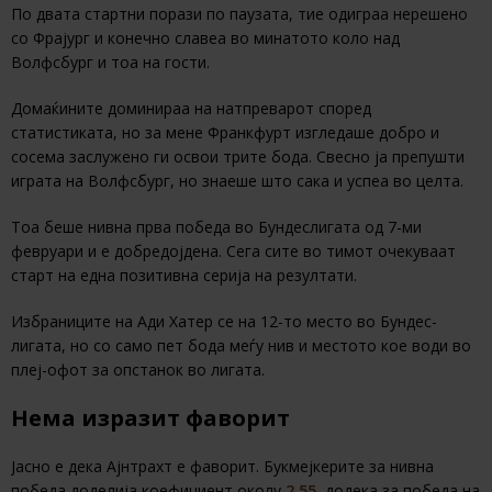
По двата стартни порази по паузата, тие одиграа нерешено
со Фрајург и конечно славеа во минатото коло над
Волфсбург и тоа на гости.
Домаќините доминираа на натпреварот според
статистиката, но за мене Франкфурт изгледаше добро и
сосема заслужено ги освои трите бода. Свесно ја препушти
играта на Волфсбург, но знаеше што сака и успеа во целта.
Тоа беше нивна прва победа во Бундеслигата од 7-ми
февруари и е добредојдена. Сега сите во тимот очекуваат
старт на една позитивна серија на резултати.
Избраниците на Ади Хатер се на 12-то место во Бундес-
лигата, но со само пет бода меѓу нив и местото кое води во
плеј-офот за опстанок во лигата.
Нема изразит фаворит
Јасно е дека Ајнтрахт е фаворит. Букмејкерите за нивна
победа доделија коефициент околу
2.55
, додека за победа на