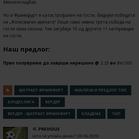
Менхенгладбах.
Но и Франкфурт е катастрофален на гости, бидејќи победата
на „Фолксваген арената“ беше само нивна трета победа на
гости оваа сезона. Тие загубија 10 од другите 11 натпревари
на гости.
Наш предлог:
Прво полувреме да заврши нерешено @
2.25
во
Bet365
АЈНТРАХТ ФРАНКФУРТ
АНАЛИЗА И ПРЕДЛОГ ТИП
БУНДЕСЛИГА
ВЕРДЕР
ВЕРДЕР - АЈНТРАХТ ФРАНКФУРТ
КЛАДЕЊЕ
ТИП
PREVIOUS
Што се уплаќа денес? (03.06.2020)