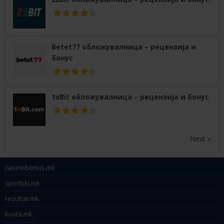
Betet77 обложувалница – рецензија и
бонус
1xBit обложувалница – рецензија и бонус
Next »
casinobonus.mk
sportski.mk
rezultat.mk
kvota.mk