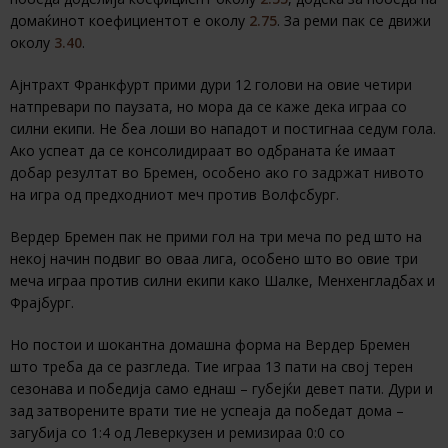
домаќинот коефициентот е околу
2.75
. За реми пак се движи
околу
3.40
.
Ајнтрахт Франкфурт прими дури 12 голови на овие четири
натпревари по паузата, но мора да се каже дека играа со
силни екипи. Не беа лоши во нападот и постигнаа седум гола.
Ако успеат да се консолидираат во одбраната ќе имаат
добар резултат во Бремен, особено ако го задржат нивото
на игра од предходниот меч против Волфсбург.
Вердер Бремен пак не прими гол на три меча по ред што на
некој начин подвиг во оваа лига, особено што во овие три
меча играа против силни екипи како Шалке, Менхенгладбах и
Фрајбург.
Но постои и шокантна домашна форма на Вердер Бремен
што треба да се разгледа. Тие играа 13 пати на свој терен
сезонава и победија само еднаш – губејќи девет пати. Дури и
зад затворените врати тие не успеаја да победат дома –
загубија со 1:4 од Леверкузен и ремизираа 0:0 со