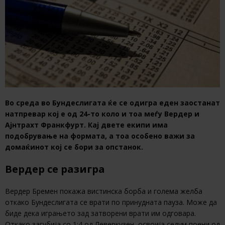
Во среда во Бундеслигата ќе се одигра еден заостанат
натпревар кој е од 24-то коло и тоа меѓу Вердер и
Ајнтрахт Франкфурт. Кај двете екипи има
подобрување на формата, а тоа особено важи за
домаќинот кој се бори за опстанок.
Вердер се разигра
Вердер Бремен покажа вистинска борба и голема желба
откако Бундеслигата се врати по принудната пауза. Може да
биде дека играњето зад затворени врати им одговара.
Откако загубија со 1:4 од Леверкузен, освоија седум поени од