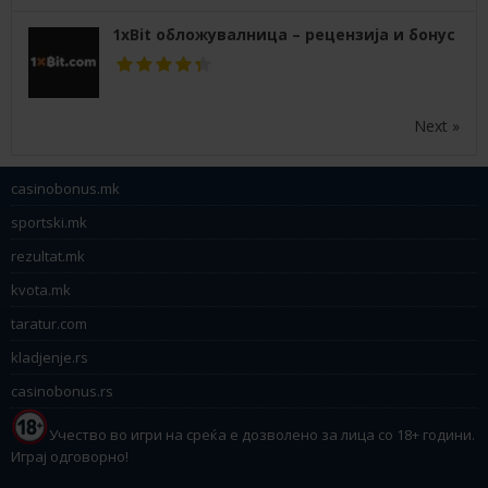
1xBit обложувалница – рецензија и бонус
Next »
casinobonus.mk
sportski.mk
rezultat.mk
kvota.mk
taratur.com
kladjenje.rs
casinobonus.rs
Учество во игри на среќа е дозволено за лица со 18+ години.
Играј одговорно!