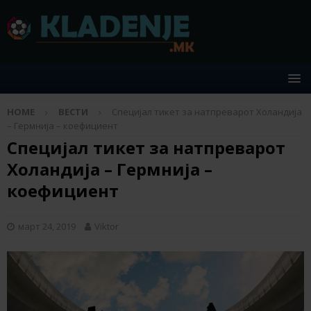
HOME
ВЕСТИ
Специјал тикет за натпреварот Холандија
– Гермнија – коефициент
Специјал тикет за натпреварот
Холандија – Гермнија –
коефициент
март 24, 2019
Viktor