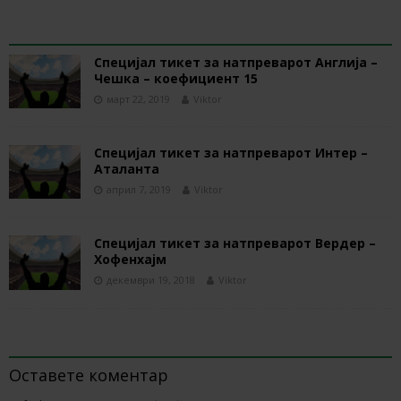
RELATED ARTICLES
Специјал тикет за натпреварот Англија –
Чешка – коефициент 15
март 22, 2019
Viktor
Специјал тикет за натпреварот Интер –
Аталанта
април 7, 2019
Viktor
Специјал тикет за натпреварот Вердер –
Хофенхајм
декември 19, 2018
Viktor
BE THE FIRST TO COMMENT
Оставете коментар