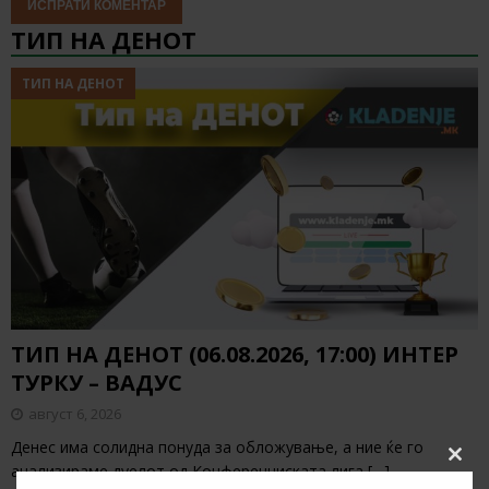
ТИП НА ДЕНОТ
ТИП НА ДЕНОТ
ТИП НА ДЕНОТ (06.08.2026, 17:00) ИНТЕР
ТУРКУ – ВАДУС
август 6, 2026
Денес има солидна понуда за обложување, а ние ќе го
Clos
анализираме дуелот од Конференциската лига
[…]
this