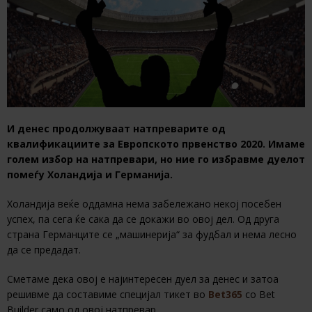
И денес продолжуваат натпреварите од
квалификациите за Европското првенство 2020. Имаме
голем избор на натпревари, но ние го избравме дуелот
помеѓу Холандија и Германија.
Холандија веќе оддамна нема забележано некој посебен
успех, па сега ќе сака да се докажи во овој дел. Од друга
страна Германците се „машинерија“ за фудбал и нема лесно
да се предадат.
Сметаме дека овој е најинтересен дуел за денес и затоа
решивме да составиме специјал тикет во
Bet365
со Bet
Builder само од овој натпревар.