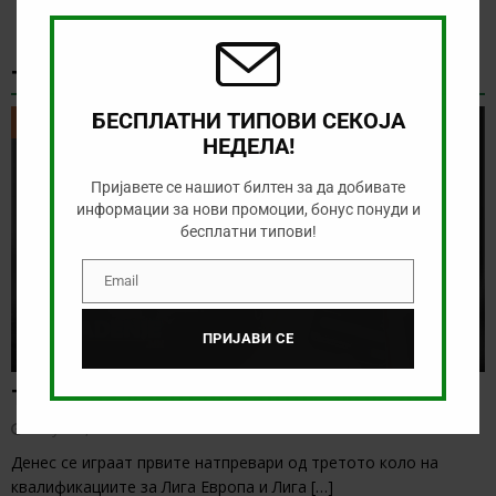
modu
ТИКЕТ НА ДЕНОТ
БЕСПЛАТНИ ТИПОВИ СЕКОЈА
ТИКЕТ НА ДЕНОТ
НЕДЕЛА!
Пријавете се нашиот билтен за да добивате
информации за нови промоции, бонус понуди и
бесплатни типови!
Email
Email
ПРИЈАВИ СЕ
Тикет на денот (четврток, 06.08.2026)
август 6, 2026
Денес се играат првите натпревари од третото коло на
квалификациите за Лига Европа и Лига
[…]