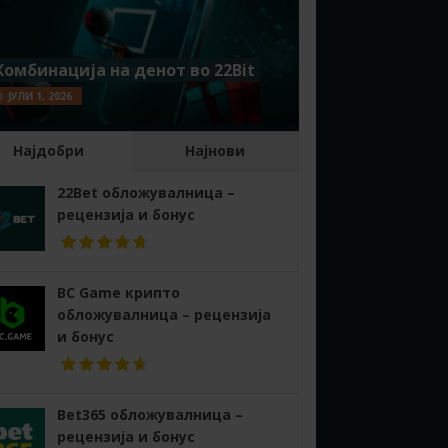
Комбинација на денот во 22Bit
ЈУЛИ 1, 2026
Најдобри
Најнови
22Bet обложувалница –
рецензија и бонус
BC Game крипто
обложувалница – рецензија
и бонус
Bet365 обложувалница –
рецензија и бонус