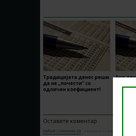
RELATED ARTICLES
Традицијата денес реши
Ако ден
да не „почести“ со
го сочу
одличен коефициент!
тогаш 
коефиц
BE THE FIRST TO COMMENT
Оставете коментар
Default Comments (0)
Facebook Comments