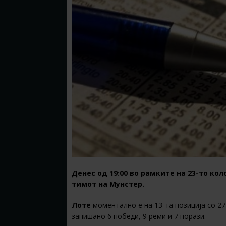
Денес од 19:00 во рамките на 23-то кол
тимот на Мунстер.
Лоте
моментално е на 13-та позиција со 27
запишано 6 победи, 9 реми и 7 порази.