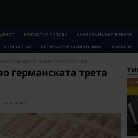
 ДЕНОТ
БЕСПЛАТНИ ТИПОВИ
АНАЛИЗА НА НАТПРЕВАРИ
REZULTATI MK
BET365 АЛТЕРНАТИВЕН ЛИНК
ТУРНИРИ
еефикасен дуел во германската трета лига!
ТИ
во германската трета
ТИП
а натпревари