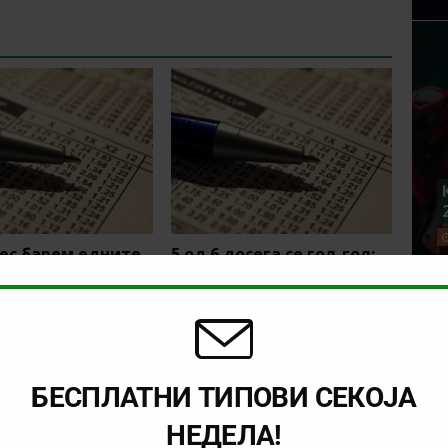
ес барем едните
5 од 6 досега се гол-гол:
ваат голот чист,
Продолжуваат и денес?
имаме одличен
иент!
БЕСПЛАТНИ ТИПОВИ СЕКОЈА
НЕДЕЛА!