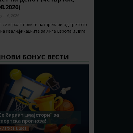
08.2026)
уст 6, 2026
с се играат првите натпревари од третото
 на квалификациите за Лига Европа и Лига
ЈНОВИ БОНУС ВЕСТИ
Се бараат „мајстори“ за
спортска прогноза!
АВГУСТ 5, 2026