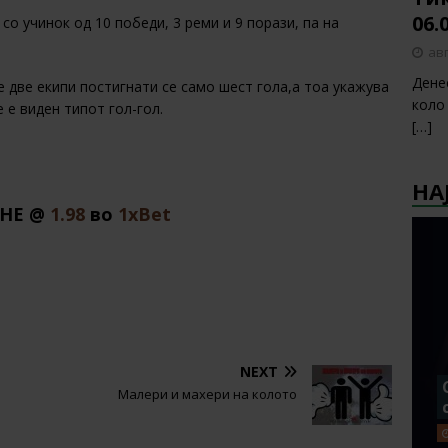
06.
со учинок од 10 победи, 3 реми и 9 порази, па на
авг
Дене
 две екипи постигнати се само шест гола,а тоа укажува
коло
 е виден типот гол-гол.
[…]
НА
 НЕ @
1.98
во
1хBet
NEXT
Малери и махери на колото