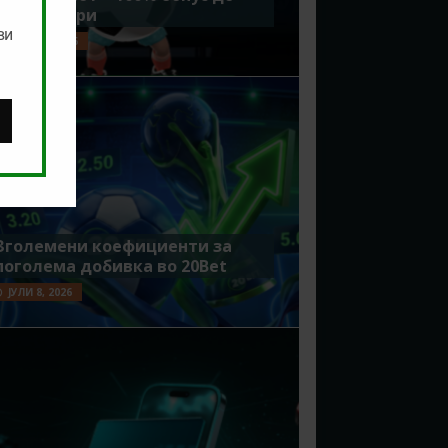
7500 денари
ви
ЈУЛИ 15, 2026
Зголемени коефициенти за
поголема добивка во 20Bet
ЈУЛИ 8, 2026