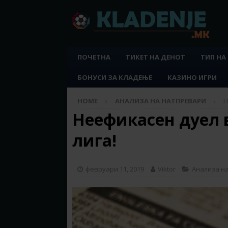
ПОЧЕТНА
ТИКЕТ НА ДЕНОТ
ТИП НА
БОНУСИ ЗА КЛАДЕЊЕ
КАЗИНО ИГРИ
HOME
АНАЛИЗА НА НАТПРЕВАРИ
Н
Неефикасен дуел 
лига!
февруари 11, 2019
Viktor
Анализа н