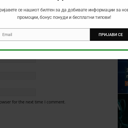
ријавете се нашиот билтен за да добивате информации за но
промоции, бонус понуди и бесплатни типови!
Email
ПРИЈАВИ СЕ
mail
rowser for the next time I comment.