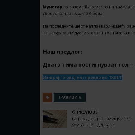
Мунстер
го зазема 8-то место на табелата 
своето конто имаат 33 бода.
На последните шест натпревари измеѓу овие
на неефикасни дуели и освен тоа никогаш не
Наш предлог:
Двата тима постигнуваат гол –
Изиграј го овој натпревар во 1XBET
ТРАДИЦИЈА
PREVIOUS
ТИП НА ДЕНОТ: (11.02.2019,20:30)
ХАМБУРГЕР – ДРЕЗДЕН