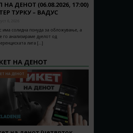
 НА ДЕНОТ (06.08.2026, 17:00)
ТЕР ТУРКУ – ВАДУС
уст 6, 2026
с има солидна понуда за обложување, а
ќе го анализираме дуелот од
еренциската лига
[…]
КЕТ НА ДЕНОТ
ЕТ НА ДЕНОТ
ет на денот (четврток,