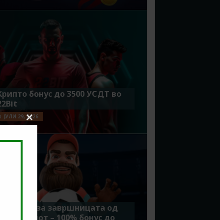
Крипто бонус до 3500 УСДТ во
22Bit
ЈУЛИ 29, 2026
Close
this
module
Идеално за завршницата од
Мундијалот – 100% бонус до