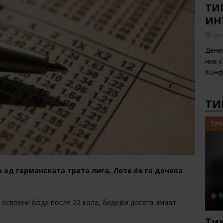
ТИП
ИН
авг
Дене
ние 
Конф
ТИ
ТИК
о од германската трета лига, Лоте ќе го дочека
 освоени бода после 22 кола, бидејќи досега имаат
Тик