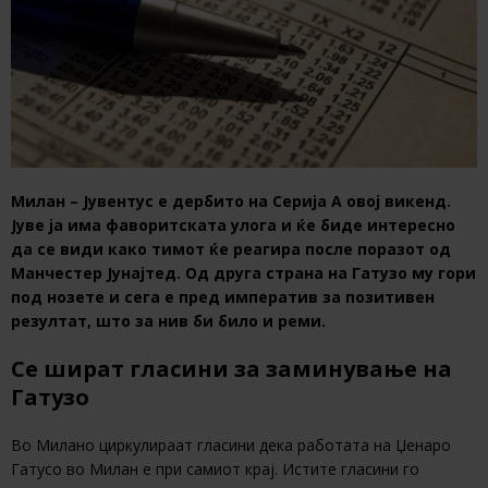
Милан – Јувентус е дербито на Серија А овој викенд.
Јуве ја има фаворитската улога и ќе биде интересно
да се види како тимот ќе реагира после поразот од
Манчестер Јунајтед. Од друга страна на Гатузо му гори
под нозете и сега е пред императив за позитивен
резултат, што за нив би било и реми.
Се шират гласини за заминување на
Гатузо
Во Милано циркулираат гласини дека работата на Џенаро
Гатусо во Милан е при самиот крај. Истите гласини го