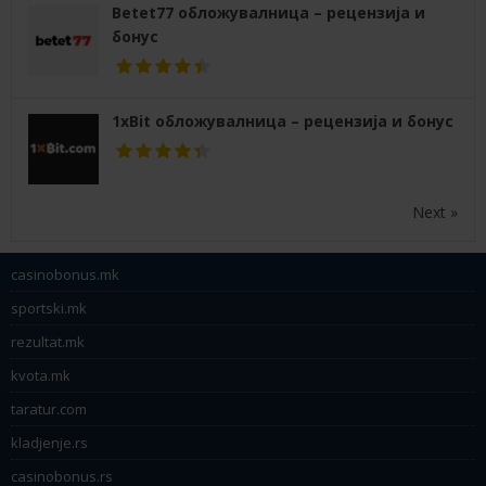
Betet77 обложувалница – рецензија и
бонус
1xBit обложувалница – рецензија и бонус
Next »
casinobonus.mk
sportski.mk
rezultat.mk
kvota.mk
taratur.com
kladjenje.rs
casinobonus.rs