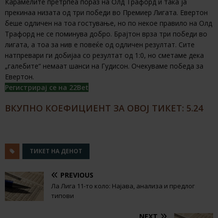
Карамелите претрпеа пораз на Олд Трафорд и така ја
прекинаа низата од три победи во Премиер Лигата. Евертон
беше одличен на тоа гостување, но по некое правило на Олд
Трафорд не се поминува добро. Брајтон врза три победи во
лигата, а тоа за нив е повеќе од одличен резултат. Сите
натпревари ги добијаа со резултат од 1:0, но сметаме дека
„галебите“ немаат шанси на Гудисон. Очекуваме победа за
Евертон.
Регистрирај се на 22Bet
ВКУПНО КОЕФИЦИЕНТ ЗА ОВОЈ ТИКЕТ: 5.24
ТИКЕТ НА ДЕНОТ
PREVIOUS
Ла Лига 11-то коло: Најава, анализа и предлог
типови
NEXT