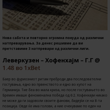
Нова сабота и повторно огромна понуда од различни
натпреварувања. За денес решивме да ви
претставиме 3 натпревари од различни лиги.
Леверкузен – Хофенхајм – Г.Г @
1.48 во 1xBet
Баер во фуриозниот ритам преброди два последователни
гостувања, едно во првенството и едно во купот на
Германија. Тие беа во мала криза, но после гостувањето во
Бремен имаше феноменална победа од 6:2. Хофенхајм никако
не може да ги задоволи своите фанови, бидејќи се на 8-та
позиција. Овде ќе има голови, а ние очекуваме по еден на