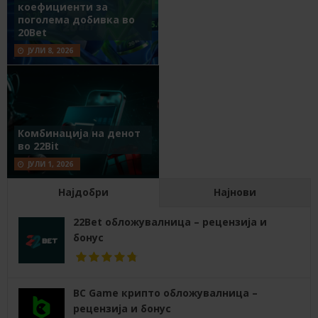
коефициенти за
поголема добивка во
20Bet
ЈУЛИ 8, 2026
Комбинација на денот
во 22Bit
ЈУЛИ 1, 2026
Најдобри
Најнови
22Bet обложувалница – рецензија и
бонус
BC Game крипто обложувалница –
рецензија и бонус