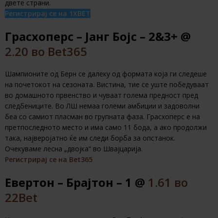
двете страни.
Регистрирај се на 1XBET
Грасхоперс – Јанг Бојс – 2&3+ @
2.20 во Bet365
Шампионите од Берн се далеку од формата која ги следеше
на почетокот на сезоната. Вистина, тие се уште победуваат
во домашното првенство и чуваат голема предност пред
следбениците. Во ЛШ немаа големи амбиции и задоволни
беа со самиот пласман во групната фаза. Грасхоперс е на
претпоследното место и има само 11 бода, а ако продолжи
така, најверојатно ќе им следи борба за опстанок.
Очекуваме лесна „двојка“ во Швајцарија.
Регистрирај се на Bet365
Евертон – Брајтон – 1 @
1.61 во
22Bet