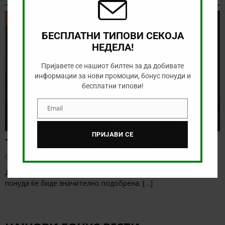
ТИКЕТ НА ДЕНОТ
БЕСПЛАТНИ ТИПОВИ СЕКОЈА
НЕДЕЛА!
Пријавете се нашиот билтен за да добивате
информации за нови промоции, бонус понуди и
бесплатни типови!
Email
Email
ПРИЈАВИ СЕ
Тикет на денот (среда, 05.08.2026)
август 5, 2026
Денес имаме нешто послаба понуда, но затоа веќе утре таа
понуда ќе биде значително подобрена.
[…]