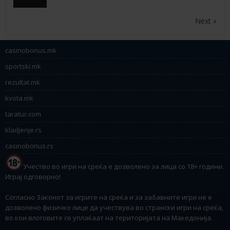
Next »
casinobonus.mk
sportski.mk
rezultat.mk
kvota.mk
taratur.com
kladjenje.rs
casinobonus.rs
Учество во игри на среќа е дозволено за лица со 18+ години.
Играј одговорно!
Согласно Законот за игрите на среќа и за забавните игри не е
дозволено физичко лице да учествува во странски игри на среќа,
во кои влоговите се уплаќаат на територијата на Македонија.