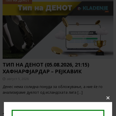
ТИП НА ДЕНОТ
ТИП НА ДЕНОТ (05.08.2026, 21:15)
ХАФНАРФЈАРДАР – РЕЈКАВИК
август 5, 2026
Денес нема солидна понуда за обложување, а ние ќе го
анализираме дуелот од исландската лига
[…]
Clos
this
modu
ТИКЕТ НА ДЕНОТ