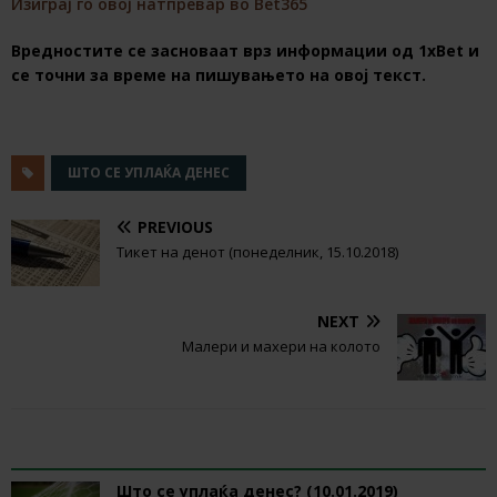
Изиграј го овој натпревар во Bet365
Вредностите се засноваат врз информации од 1хBet и
се точни за време на пишувањето на овој текст.
ШТО СЕ УПЛАЌА ДЕНЕС
PREVIOUS
Тикет на денот (понеделник, 15.10.2018)
NEXT
Малери и махери на колото
RELATED ARTICLES
Што се уплаќа денес? (10.01.2019)