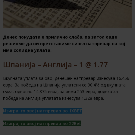
Денес понудата е прилично слаба, па затоа овде
решивме да ви претставиме сингл натпревар на кој
има солидна уплата.
Шпанија – Англија – 1 @ 1.77
Вкупната уплата за овој денешен натпревар изнесува 16.456
евра. За победа на Шпанија уплатени се 90.4% од вкупната
сума, односно 14.875 евра, за реми 253 евра, додека за
победа на Англија уплатата изнесува 1.328 евра.
Изиграј го овој натпревар во 1XBET
Изиграј го овој натпревар во 22Bet