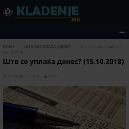
HOME
ШТО СЕ УПЛАЌА ДЕНЕС?
Што се уплаќа денес?
(15.10.2018)
Што се уплаќа денес? (15.10.2018)
октомври 15, 2018
Viktor