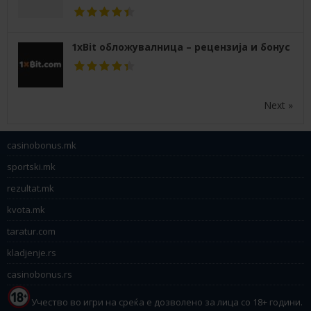
1xBit обложувалница – рецензија и бонус
Next »
casinobonus.mk
sportski.mk
rezultat.mk
kvota.mk
taratur.com
kladjenje.rs
casinobonus.rs
Учество во игри на среќа е дозволено за лица со 18+ години.