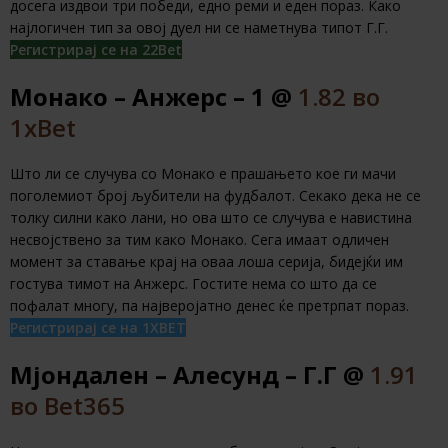
досега издвои три победи, едно реми и еден пораз. Како
најлогичен тип за овој дуел ни се наметнува типот Г.Г.
Регистрирај се на 22Bet
Монако – Анжерс – 1 @
1.82 во
1xBet
Што ли се случува со Монако е прашањето кое ги мачи
поголемиот број љубители на фудбалот. Секако дека не се
толку силни како лани, но ова што се случува е навистина
несвојствено за тим како Монако. Сега имаат одличен
момент за ставање крај на оваа лоша серија, бидејќи им
гостува тимот на Анжерс. Гостите нема со што да се
пофалат многу, па најверојатно денес ќе претрпат пораз.
Регистрирај се на 1XBET
Мјондален – Алесунд – Г.Г @
1.91
во Bet365