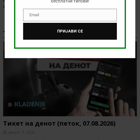
бесплатни типови!
анализираме дуелот од норвешката лига
[…]
Email
Email
ТИКЕТ НА ДЕНОТ
ПРИЈАВИ СЕ
ТИКЕТ НА ДЕНОТ
Тикет на денот (петок, 07.08.2026)
август 7, 2026