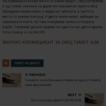
На норвешката втора лига и се ближи крајот. Овој натпревар
е од големо значење за директен пласман во првата лига.
Мјондален моментално е лидер на табелата, а третото
место го зазема Алесунд. И двете екипи имаат амбиции за
норвешката елита, па така очекуваме силна и отворена
борба. Типуваме дека ќе видеме по еден гол во двете мрежи.
Регистрирај се на Bet365
ВКУПНО КОЕФИЦИЕНТ ЗА ОВОЈ ТИКЕТ: 6.36
ТИКЕТ НА ДЕНОТ
PREVIOUS
Головите се вообичаена појава на дуелот помеѓу
овие два ривали!
NEXT
Што се уплаќа денес? (25.09.2018)