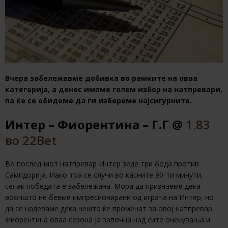
Вчера забележавме добивка во рамките на оваа
категорија, а денес имаме голем избор на натпревари,
па ќе се обидеме да ги избереме најсигурните.
Интер – Фиорентина – Г.Г @
1.83
во 22Bet
Во последниот натпревар Интер зеде три бода против
Сампдорија. Иако тоа се случи во касните 90-ти минути,
сепак победата е забележана. Мора да признаеме дека
воопшто не бевме импресионирани од играта на Интер, но
да се надеваме дека нешто ќе променат за овој натпревар.
Фиорентина оваа сезона ја започна над сите очекувања и