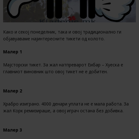
Како и секој понеделник, така и овој традиционално ги
објавуаваме најинтересните тикети од колото.
Малер 1
Мајсторски тикет. За жал натпреварот Еибар – Хуеска е
главниот виновник што овој тикет не е добитен.
Малер 2
Храбро изиграно. 4000 денари уплата не е мала работа. За
жал Корк ремизираше, а овој играч остана без добивка.
Малер 3