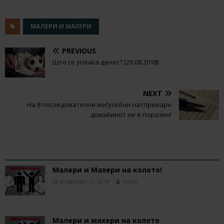
МАЛЕРИ И МАХЕРИ
PREVIOUS
Што се уплаќа денес? (20.08.2018)
NEXT
На 8 последователни меѓусебни натпревари
домаќинот не е поразен!
RELATED ARTICLES
Малери и Махери на колото!
февруари 12, 2018
Viktor
Малери и махери на колото