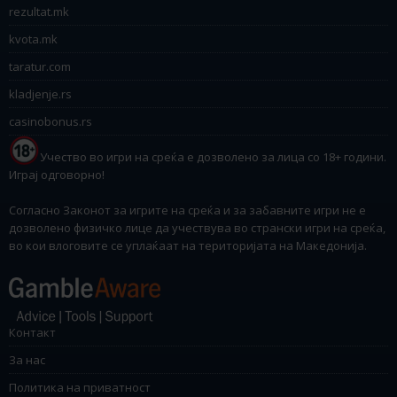
rezultat.mk
kvota.mk
taratur.com
kladjenje.rs
casinobonus.rs
Учество во игри на среќа е дозволено за лица со 18+ години.
Играј одговорно!
Согласно Законот за игрите на среќа и за забавните игри не е
дозволено физичко лице да учествува во странски игри на среќа,
во кои влоговите се уплаќаат на територијата на Македонија.
Контакт
За нас
Политика на приватност