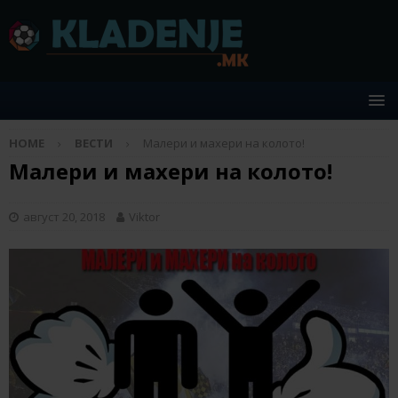
HOME
ВЕСТИ
Малери и махери на колото!
Малери и махери на колото!
август 20, 2018
Viktor