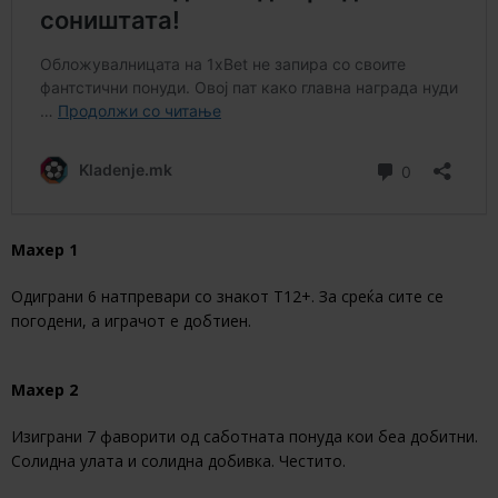
Махер 1
Одиграни 6 натпревари со знакот Т12+. За среќа сите се
погодени, а играчот е добтиен.
Махер 2
Изиграни 7 фаворити од саботната понуда кои беа добитни.
Солидна улата и солидна добивка. Честито.