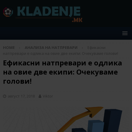
HOME
АНАЛИЗА НА НАТПРЕВАРИ
Ефикасни
натпревари е одлика на овие две екипи: Очекуваме голови!
Ефикасни натпревари е одлика
на овие две екипи: Очекуваме
голови!
август 17, 2018
Viktor