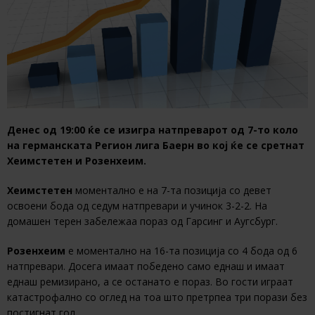
Денес од 19:00 ќе се изигра натпреварот од 7-то коло
на германската Регион лига Баерн во кој ќе се сретнат
Хеимстетен и Розенхеим.
Хеимстетен
моментално е на 7-та позиција со девет
освоени бода од седум натпревари и учинок 3-2-2. На
домашен терен забележаа пораз од Гарсинг и Аугсбург.
Розенхеим
е моментално на 16-та позиција со 4 бода од 6
натпревари. Досега имаат победено само еднаш и имаат
еднаш ремизирано, а се останато е пораз. Во гости играат
катастрофално со оглед на тоа што претрпеа три порази без
постигнат гол.