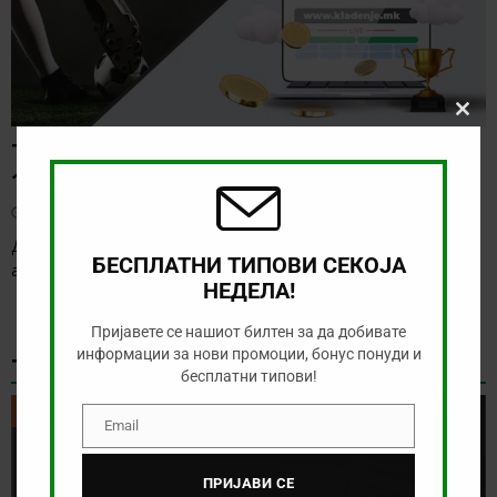
Clos
this
ТИП НА ДЕНОТ (07.08.2026,
modu
19:00) САНДЕФЈОРД – КФУМ
август 7, 2026
Денес нема солидна понуда за обложување, а ние ќе го
БЕСПЛАТНИ ТИПОВИ СЕКОЈА
анализираме дуелот од норвешката лига
[…]
НЕДЕЛА!
Пријавете се нашиот билтен за да добивате
информации за нови промоции, бонус понуди и
ТИКЕТ НА ДЕНОТ
бесплатни типови!
ТИКЕТ НА ДЕНОТ
Email
Email
ПРИЈАВИ СЕ