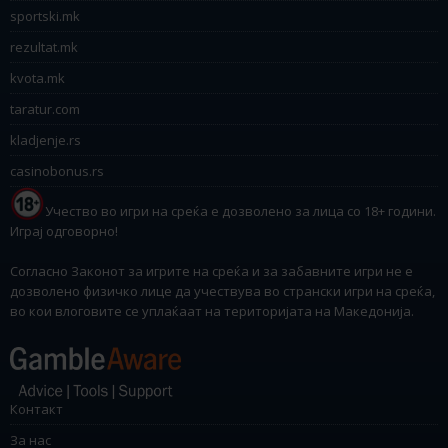
sportski.mk
rezultat.mk
kvota.mk
taratur.com
kladjenje.rs
casinobonus.rs
Учество во игри на среќа е дозволено за лица со 18+ години.
Играј одговорно!
Согласно Законот за игрите на среќа и за забавните игри не е
дозволено физичко лице да учествува во странски игри на среќа,
во кои влоговите се уплаќаат на територијата на Македонија.
Контакт
За нас