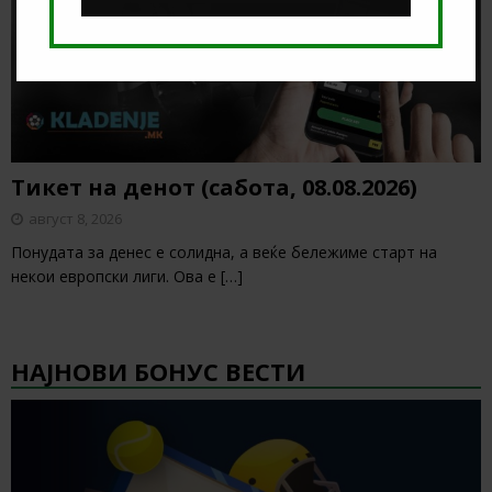
Тикет на денот (сабота, 08.08.2026)
август 8, 2026
Понудата за денес е солидна, а веќе бележиме старт на
некои европски лиги. Ова е
[…]
НАЈНОВИ БОНУС ВЕСТИ