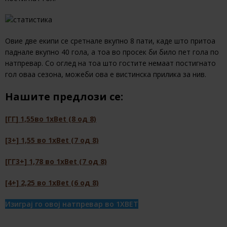
Овие две екипи се сретнале вкупно 8 пати, каде што притоа
паднале вкупно 40 гола, а тоа во просек би било пет гола по
натпревар. Со оглед на тоа што гостите немаат постигнато
гол оваа сезона, можеби ова е вистинска прилика за нив.
Нашите предлози се:
[
ГГ
] 1,55
во 1х
Bet (8
од
8)
[3+] 1,55
во 1х
Bet (7
од
8)
[
ГГ
3+] 1,78
во 1х
Bet (7
од
8)
[4+] 2,25
во 1х
Bet (6
од
8)
Изиграј го овој натпревар во 1XBET