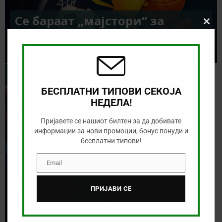
Се бараат „мајстори“ за
Clos
спортска прогноза!
this
modu
АВГУСТ 5, 2026
БЕСПЛАТНИ ТИПОВИ СЕКОЈА
НЕДЕЛА!
Крипто бонус до 3500
УСДТ во 22Bit
Пријавете се нашиот билтен за да добивате
информации за нови промоции, бонус понуди и
ЈУЛИ 29, 2026
бесплатни типови!
Email
Email
Идеално за
завршницата од
ПРИЈАВИ СЕ
Мундијалот – 100%
бонус до 7500 денари
ЈУЛИ 15, 2026