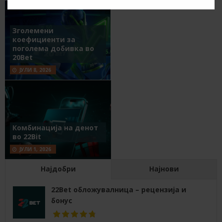
Зголемени
коефициенти за
поголема добивка во
20Bet
ЈУЛИ 8, 2026
Комбинација на денот
во 22Bit
ЈУЛИ 1, 2026
Најдобри
Најнови
22Bet обложувалница – рецензија и
бонус