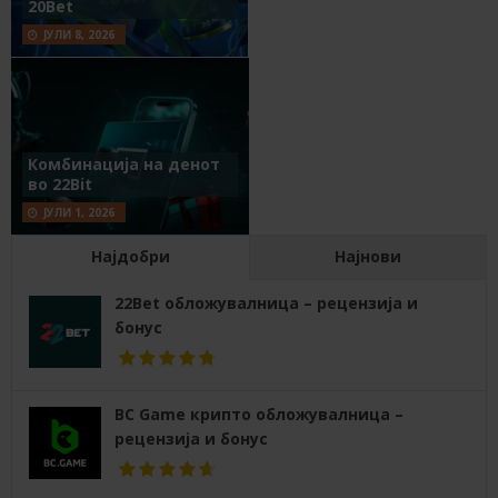
20Bet
ЈУЛИ 8, 2026
Комбинација на денот
во 22Bit
ЈУЛИ 1, 2026
Најдобри
Најнови
22Bet обложувалница – рецензија и
бонус
BC Game крипто обложувалница –
рецензија и бонус