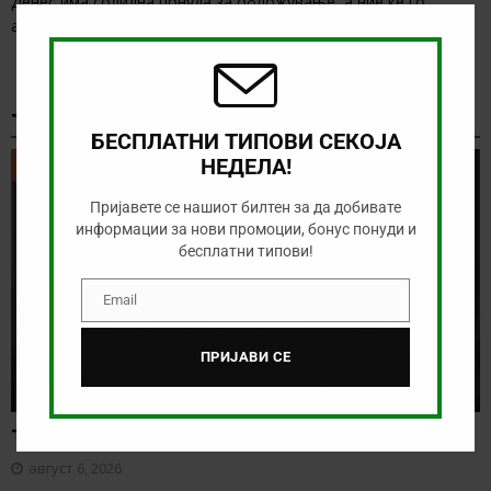
Денес има солидна понуда за обложување, а ние ќе го
Clos
this
анализираме дуелот од Конференциската лига
[…]
modu
ТИКЕТ НА ДЕНОТ
БЕСПЛАТНИ ТИПОВИ СЕКОЈА
НЕДЕЛА!
ТИКЕТ НА ДЕНОТ
Пријавете се нашиот билтен за да добивате
информации за нови промоции, бонус понуди и
бесплатни типови!
Email
Email
ПРИЈАВИ СЕ
Тикет на денот (четврток, 06.08.2026)
август 6, 2026