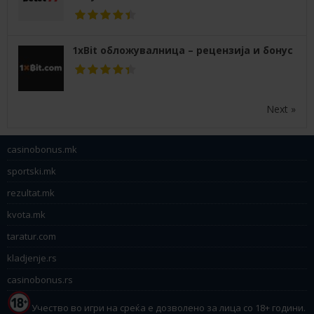
1xBit обложувалница – рецензија и бонус
Next »
casinobonus.mk
sportski.mk
rezultat.mk
kvota.mk
taratur.com
kladjenje.rs
casinobonus.rs
Учество во игри на среќа е дозволено за лица со 18+ години.