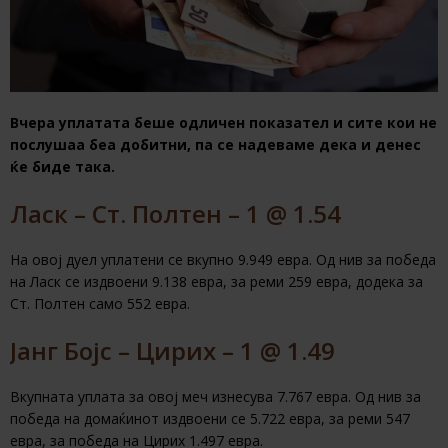
Вчера уплатата беше одличен показател и сите кои не
послушаа беа добитни, па се надеваме дека и денес
ќе биде така.
Ласк – Ст. Полтен – 1 @ 1.54
На овој дуел уплатени се вкупно 9.949 евра. Од нив за победа
на Ласк се издвоени 9.138 евра, за реми 259 евра, додека за
Ст. Полтен само 552 евра.
Јанг Бојс – Цирих – 1 @ 1.49
Вкупната уплата за овој меч изнесува 7.767 евра. Од нив за
победа на домаќинот издвоени се 5.722 евра, за реми 547
евра, за победа на Цирих 1.497 евра.