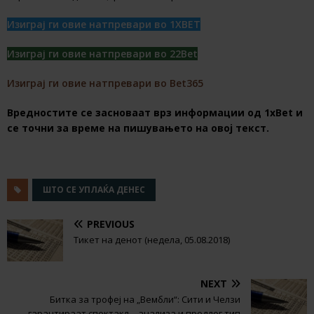
Изиграј ги овие натпревари во 1XBET
Изиграј ги овие натпревари во 22Bet
Изиграј ги овие натпревари во Bet365
Вредностите се засноваат врз информации од 1хBet и
се точни за време на пишувањето на овој текст.
ШТО СЕ УПЛАЌА ДЕНЕС
PREVIOUS
Тикет на денот (недела, 05.08.2018)
NEXT
Битка за трофеј на „Вембли“: Сити и Челзи
гарантираат спектакл – анализа и предлог тип