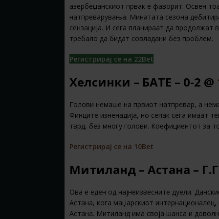
азербеџанскиот првак е фаворит. Освен тоа
натпреварувања. Минатата сезона дебитира
сензација. И сега планираат да продолжат 
требало да бидат совладани без проблем.
Регистрирај се на 22Bet
Хелсинки – БАТЕ – 0-2 @
Голови немаше на првиот натпревар, а нема
Финците изненадија, но сепак сега имаат т
тврд, без многу голови. Коефициентот за то
Регистрирај се на 10Bet
Митиланд – Астана – Г.
Ова е еден од најнеизвесните дуели. Данск
Астана, кога маџарскиот интернационалец, 
Астана. Митиланд има своја шанса и доволн