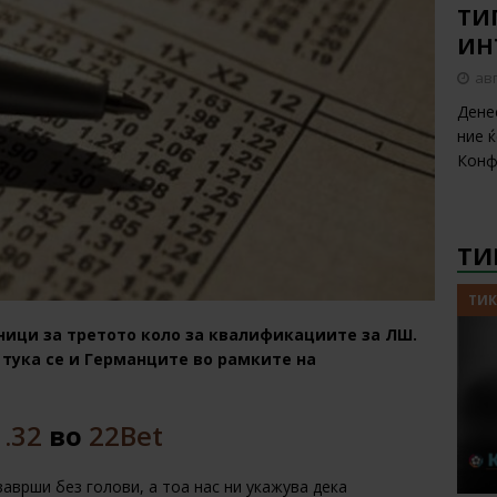
ТИП
ИН
авг
Дене
ние 
Конф
ТИ
ТИК
ници за третото коло за квалификациите за ЛШ.
тука се и Германците во рамките на
1.32
во
22Bet
аврши без голови, а тоа нас ни укажува дека