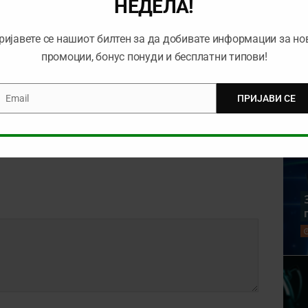
НЕДЕЛА!
ријавете се нашиот билтен за да добивате информации за но
промоции, бонус понуди и бесплатни типови!
а денот (сабота,
Тикет на денот (недела,
18)
06.05.2018)
Email
ПРИЈАВИ СЕ
mail