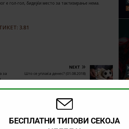
ог е гол-гол, бидејќи место за тактизирање нема.
ИКЕТ: 3.81
NEXT
а за
Што се уплаќа денес? (01.08.2018)
!
БЕСПЛАТНИ ТИПОВИ СЕКОЈА