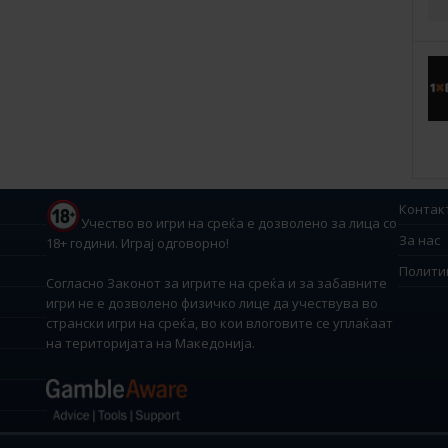
Контак
Учество во игри на среќа е дозволено за лица со
За нас
18+ години. Играј одговорно!
Полити
Согласно Законот за игрите на среќа и за забавните
игри не е дозволено физичко лице да учествува во
странски игри на среќа, во кои влоговите се уплаќаат
на територијата на Македонија.