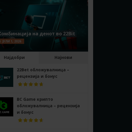
Комбинација на денот во 22Bit
ЈУЛИ 1, 2026
Најдобри
Најнови
22Bet обложувалница –
рецензија и бонус
BC Game крипто
обложувалница – рецензија
и бонус