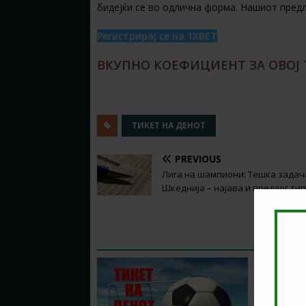
бидејќи се во одлична форма. Нашиот предл
Регистрирај се на 1XBET
ВКУПНО КОЕФИЦИЕНТ ЗА ОВОЈ Т
ТИКЕТ НА ДЕНОТ
PREVIOUS
Лига на шампиони: Тешка задач
Шкеднија – најава и предлог тип
RELATED ARTICLES