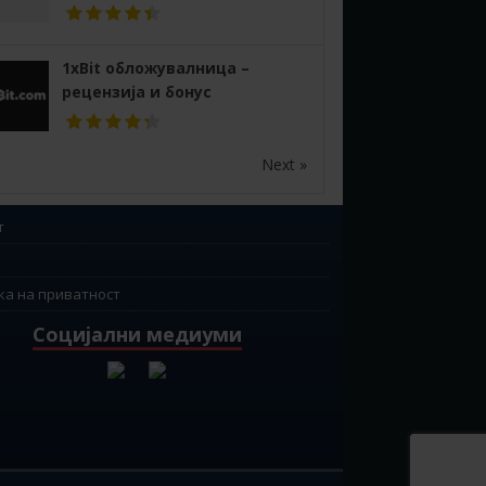
1xBit обложувалница –
рецензија и бонус
Next »
т
ка на приватност
Социјални медиуми