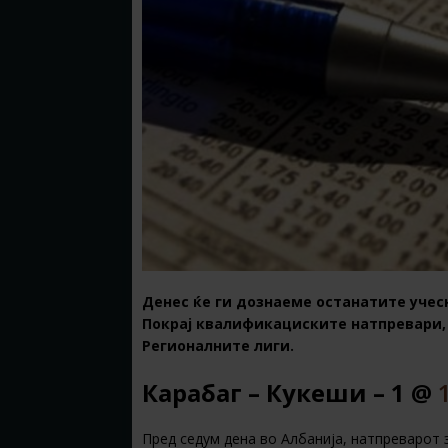
Денес ќе ги дознаеме останатите учес
Покрај квалификациските натпревари, 
Регионалните лиги.
Карабаг – Кукеши – 1 @
Пред седум дена во Албанија, натпреварот з