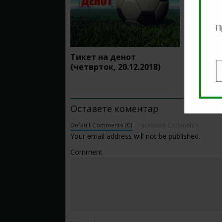
П
Тикет на денот
Tикет н
(четврток, 20.12.2018)
13.01.20
E
BE THE FIRST TO COMMENT
Оставете коментар
Default Comments (0)
Facebook Comments
Your email address will not be published.
Comment