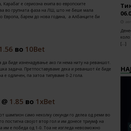
, Карабаг е сериозна екипа во европските
Тик
а во групната фаза на ЛШ, што не беше мала
06.
во Европа, барем до нова година, а Албанците би
авг
Дене
коло
[…]
1.56
во
10Bet
 да биде изненадување ако ги нема ниту на реваншот.
НА
ешка задача. Претпоставуваме дека и реваншот ќе биде
а е одличен, па затоа типуваме 0-2 гола.
Г @
1.85
во
1хBet
иот шампион само неколку секунди го делеа од реми во
го постигна својот втор гол и им донесе триумф на
а им е победа од 1-0. Тоа не изгледа невозможно