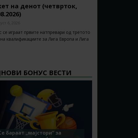
ет на денот (четврток,
08.2026)
уст 6, 2026
с се играат првите натпревари од третото
 на квалификациите за Лига Европа и Лига
ЈНОВИ БОНУС ВЕСТИ
Се бараат „мајстори“ за