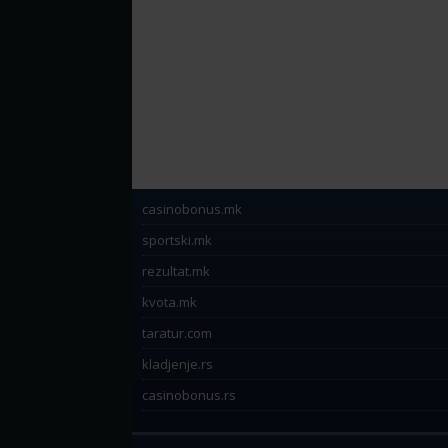
casinobonus.mk
sportski.mk
rezultat.mk
kvota.mk
taratur.com
kladjenje.rs
casinobonus.rs