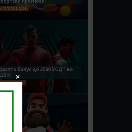
спортска прогноза!
АВГУСТ 5, 2026
Крипто бонус до 3500 УСДТ во
22Bit
Close
ЈУЛИ 29, 2026
this
module