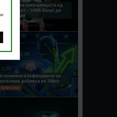
Идеално за завршницата од
Мундијалот – 100% бонус до
ви
7500 денари
ЈУЛИ 15, 2026
Зголемени коефициенти за
поголема добивка во 20Bet
ЈУЛИ 8, 2026