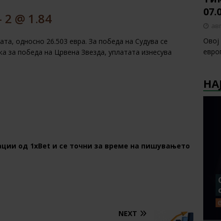
07.
 2 @ 1.84
авг
Овој
ата, односно 26.503 евра. За победа на Судува се
европ
ека за победа на Црвена Звезда, уплатата изнесува
НА
ции од 1хBet и се точни за време на пишувањето
NEXT