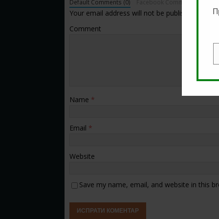
Default Comments (0)
Facebook Comments
П
Your email address will not be published.
Comment
E
Name
*
Email
*
Website
Save my name, email, and website in this b