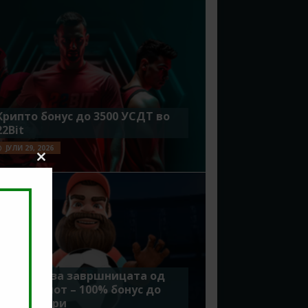
Крипто бонус до 3500 УСДТ во
22Bit
ЈУЛИ 29, 2026
Close
this
module
Идеално за завршницата од
Мундијалот – 100% бонус до
7500 денари