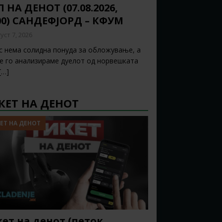
 НА ДЕНОТ (07.08.2026,
00) САНДЕФЈОРД – КФУМ
уст 7, 2026
с нема солидна понуда за обложување, а
ќе го анализираме дуелот од норвешката
[…]
КЕТ НА ДЕНОТ
ЕТ НА ДЕНОТ
ет на денот (петок,