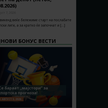
08.2026)
уст 7, 2026
 викенд веќе бележиме старт на послабите
ски лиги, а за кратко ќе започнат и
[…]
ЈНОВИ БОНУС ВЕСТИ
Се бараат „мајстори“ за
спортска прогноза!
АВГУСТ 5, 2026