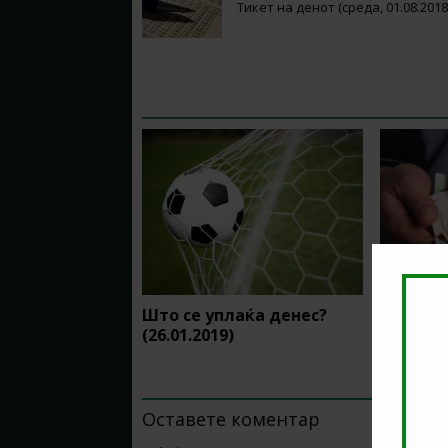
Тикет на денот (среда, 01.08.2018
RELATED ARTICLES
Што се уплаќа денес?
Што се 
(26.01.2019)
(01.07.2
BE THE FIRST TO COMMENT
Оставете коментар