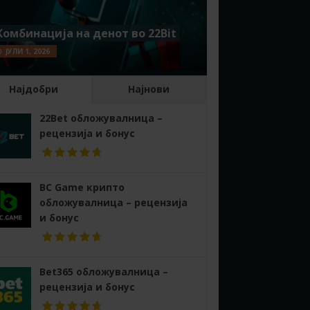
Комбинација на денот во 22Bit
ЈУЛИ 1, 2026
Најдобри
Најнови
22Bet обложувалница –
рецензија и бонус
BC Game крипто
обложувалница – рецензија
и бонус
Bet365 обложувалница –
рецензија и бонус