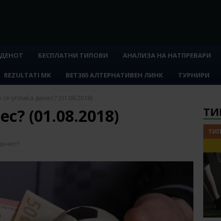
 ДЕНОТ
БЕСПЛАТНИ ТИПОВИ
АНАЛИЗА НА НАТПРЕВАРИ
REZULTATI MK
BET365 АЛТЕРНАТИВЕН ЛИНК
ТУРНИРИ
 се уплаќа денес? (01.08.2018)
ТИ
с? (01.08.2018)
ТИП
денес?