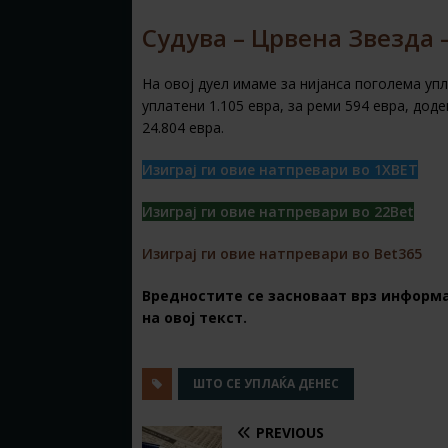
Судува – Црвена Звезда –
На овој дуел имаме за нијанса поголема упл
уплатени 1.105 евра, за реми 594 евра, дод
24.804 евра.
Изиграј ги овие натпревари во 1XBET
Изиграј ги овие натпревари во 22Bet
Изиграј ги овие натпревари во Bet365
Вредностите се засноваат врз информа
на овој текст.
ШТО СЕ УПЛАЌА ДЕНЕС
PREVIOUS