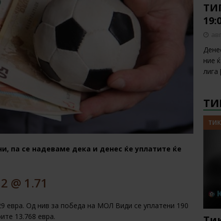
ТИП
19:
авг
Дене
ние 
лига
ТИ
ТИК
и, па се надеваме дека и денес ќе уплатите ќе
2 @ 1.71
29 евра. Од нив за победа на МОЛ Види се уплатени 190
рите 13.768 евра.
Тик