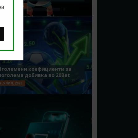
ЈУЛИ 15, 2026
ви
Зголемени коефициенти за
поголема добивка во 20Bet
ЈУЛИ 8, 2026