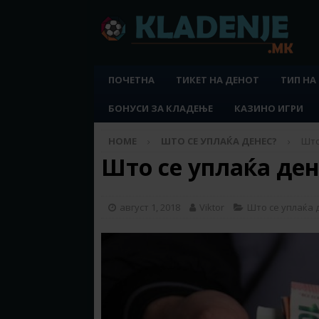
ПОЧЕТНА
ТИКЕТ НА ДЕНОТ
ТИП НА
БОНУСИ ЗА КЛАДЕЊЕ
КАЗИНО ИГРИ
HOME
ШТО СЕ УПЛАЌА ДЕНЕС?
Што
Што се уплаќа дене
август 1, 2018
Viktor
Што се уплаќа 