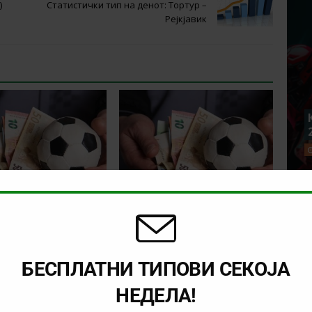
)
Статистички тип на денот: Тортур –
Рејкјавик
уплаќа денес?
Што се уплаќа денес?
018)
(31.07.2018)
БЕСПЛАТНИ ТИПОВИ СЕКОЈА
НЕДЕЛА!