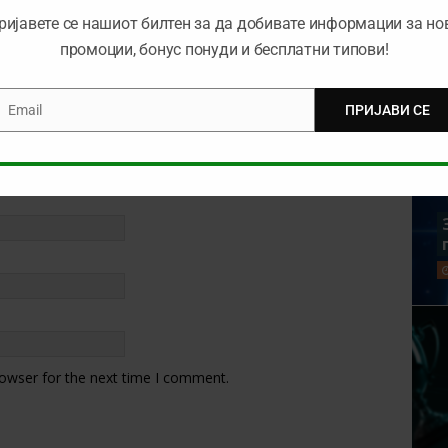
ријавете се нашиот билтен за да добивате информации за но
промоции, бонус понуди и бесплатни типови!
Email
ПРИЈАВИ СЕ
mail
rowser for the next time I comment.