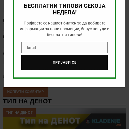
БЕСПЛАТНИ ТИПОВИ СЕКОЈА
НЕДЕЛА!
Name
*
Пријавете се нашиот билтен за да добивате
информации за нови промоции, бонус понуди и
бесплатни типови!
Email
*
Email
Email
Website
ПРИЈАВИ СЕ
Save my name, email, and website in this browser for the next
time I comment.
ТИП НА ДЕНОТ
ТИП НА ДЕНОТ