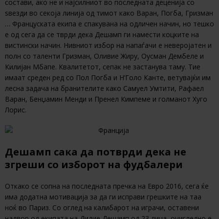
состави, ако не и најсилниот во последната деценија со
ѕвезди во секоја линија од тимот како Варан, Погба, Гризман
… Француската екипа е спакувана на одличен начин, но тешко
е од сега да се тврди дека Дешамп ги намести коцките на
вистински начин. Нивниот избор на напаѓачи е неверојатен и
полн со таленти Гризман, Оливие Жиру, Оусман Дембеле и
Килијан Мбапе. Квалитетот, сепак не застанува таму. Тие
имаат среден ред со Пол Погба и Н’Голо Канте, ветувајќи им
лесна задача на бранителите како Самуел Умтити, Рафаел
Варан, Бенџамин Менди и Пренел Кимпеме и голманот Хуго
Лорис.
Дешамп сака да потврди дека не
згреши со изборот на фудбалери
Откако се сопна на последната пречка на Евро 2016, сега ќе
има додатна мотивација за да ги исправи грешките на таа
ноќ во Париз. Со оглед на калибарот на играчи, оставени
надвор од екипата на Дидие Дешамп од 23 лица, очигледно е