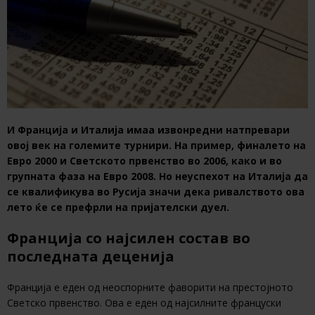
И Франција и Италија имаа извонредни натпревари
овој век на големите турнири. На пример, финалето на
Евро 2000 и Светското првенство во 2006, како и во
групната фаза на Евро 2008. Но неуспехот на Италија да
се квалификува во Русија значи дека ривалството ова
лето ќе се префрли на пријателски дуел.
Франција со најсилен состав во
последната деценија
Франција е еден од неоспорните фаворити на престојното
Светско првенство. Ова е еден од најсилните француски