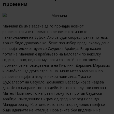
промени
Манчини ќе има задача да го пронајде новиот
репрезентативен голман по репрезентативното
пензионирање на Буфон. Ако се суди според првите потези,
тоа ќе биде Донурама кој беше прв избор пред неколку дена
на пријателскиот дуел со Саудиска Арабија. Втор важен
потег на Манчини е враќањето на Балотели по неколку
години, а овој веднаш му врати со гол. Уште поголеми
промени се неповикувањата на Киелини, Дармиан, Маркизио
и Имобиле. Од друга страна, на нивно место Манчини во
репрезентацијата вклучи некои нови лица. Тука се
фудбалерот на Сасуоло, Доменико Берарди кој се надева
дека ќе го направи своето деби. Неговиот клупски соиграч
Матео Политано го направи токму тоа против Саудиска
Арабија. 20-годишниот играч од средниот ред Роландо
Мандрагора од Кротоне, исто така според новиот шеф ќе
биде иднината на Италија. Промените беа видливи и на