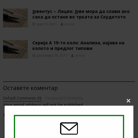
Јувентус – Лацио: Јуве мора да слави ако
сака да остане во трката за Скудетото
март 6, 2021
Jovica
Серија А 19-то коло: Анализа, најава на
колото и предлог типови
декември 29, 2017
Jovica
BE THE FIRST TO COMMENT
Оставете коментар
Default Comments (0)
Facebook Comments
Your email address will not be published.
Clos
this
modu
Comment