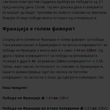
тактички план против Саудиска Арабија во победата од 2:1
пред неколку дена. Сепак, тој меч докажа дека италијаните
ќе мораат да бидат трпеливи во новите планови на Манчини,
бидејќи Итаија победи многу потешко од очекувањата.
Франција е голем фаворит
Според сите сегменти Франција е голем фаворит за победа.
Така размислуваат и букмејкерите па затоа коефициентот за
победа на Франција е многу мал и е само
1.64
во
22Bet
. Од
друга страна коефициентот за победа на реновираната
Италија е дури
5.40
. За реми во
22Bet
коефициентот е
3.55
.
Сепак, иако ние во потполност се слагаме со букмејкерите,
нашите размислувања одат во насока на поголем
коефициент па затоа не е лошо да одиграте кобиниран тип.
Наш предлог:
Победа на Франција @
1.64
во
22Bet
Победа на Франција во второ полувреме @
2.03
во
22Bet