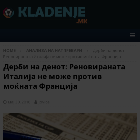
HOME
АНАЛИЗА НА НАТПРЕВАРИ
Дерби на денот:
Реновираната Италија не може против моќната Франција
Дерби на денот: Реновираната
Италија не може против
моќната Франција
мај 30, 2018
Jovica