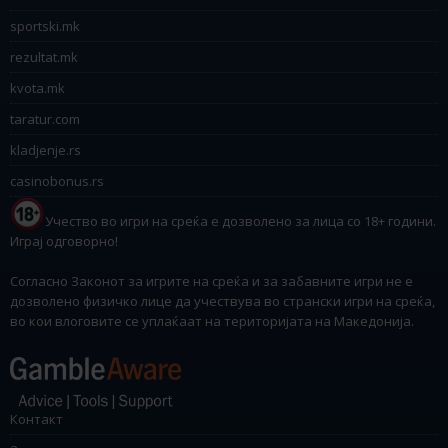
sportski.mk
rezultat.mk
kvota.mk
taratur.com
kladjenje.rs
casinobonus.rs
Учество во игри на среќа е дозволено за лица со 18+ години.
Играј одговорно!
Согласно Законот за игрите на среќа и за забавните игри не е
дозволено физичко лице да учествува во странски игри на среќа,
во кои влоговите се уплаќаат на територијата на Македонија.
Контакт