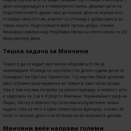
дека конкуренцијата е неверојатно силна. Дешамп уште на
подготвителните дуели сака да покаже дека не згреши што
го избра овој состав, а мечот со Италија е добра шанса за
такво нешто. Подготовките веќе тргнаа добро, откако
Франција славеше над Република Ирска на лесен начин со 2:0
пред неколку дена.
Тешка задача за Манчини
Тешко е да се најдат вистински зборови што би ја
анализирале Италија по неуспехот по долги години да не се
пласираат на Светско Првенство. Тој неуспех беше дочекан
како огромно разучарување во земјата, како катастрофа.
Ова е тим кој има потреба од реконструкција, а човекот што
е задолжен за тоа е Роберто Манчини. Поранешниот шеф на
Лацио, Интер и Манчестер Сити има исклучително тешка
задача. Ова за него е прва селекторска функција, откако 36
пати го носеше дресот на Италија но во играчките денови.
Манчини веќе направи големи