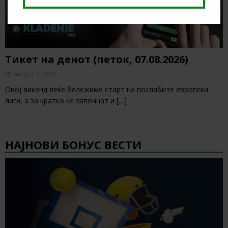
Тикет на денот (петок, 07.08.2026)
август 7, 2026
Овој викенд веќе бележиме старт на послабите европски
лиги, а за кратко ќе започнат и
[…]
НАЈНОВИ БОНУС ВЕСТИ