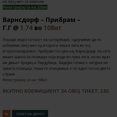
на овој меч се извесни.
Регистрирај се на 22Bet
Варнсдорф – Прибрам –
Г.Г @
1.74
во
10Bet
Поради недостатокот на натпревари, одлучивме да го
избереме овој меч од втората чешка лига во кој
второпласираниот Прибрам гостува кај Варнсдорф. За сега
имаат шанси за позиција која води во прва лига, но во врат
им дишат Храдец и Пардубице, бидејќи Опава е сигурна на
првата позиција. Нашето очекување е по еден гол на двете
страни.
Регистрирај се на 10Bet
ВКУПНО КОЕФИЦИЕНТ ЗА ОВОЈ ТИКЕТ: 2.85
ТИКЕТ НА ДЕНОТ