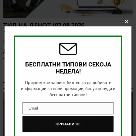
ТИП НА ДЕНОТ (07.08.2026,
Clos
this
19:00) САНДЕФЈОРД – КФУМ
modu
август 7, 2026
Денес нема солидна понуда за обложување, а ние ќе го
анализираме дуелот од норвешката лига
[…]
БЕСПЛАТНИ ТИПОВИ СЕКОЈА
НЕДЕЛА!
ТИКЕТ НА ДЕНОТ
Пријавете се нашиот билтен за да добивате
информации за нови промоции, бонус понуди и
бесплатни типови!
ТИКЕТ НА ДЕНОТ
Email
Email
ПРИЈАВИ СЕ