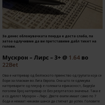
За денес обложувачката понуда е доста слаба, па
затоа одлучивме да ви претставиме дабл тикет на
голови.
Мускрон – Лирс – 3+ @
1.64
во
22Bet
Ова е натпревар од белгиското првенство од групата која се
бори за пласман во Лига Европа. Она што ги одликува
натпреварите од плејоф е големата ефикасност, бидејќи
поголем број натпревар се без резултатско значење. Така е
и со дуелот Мускрон – Лирс. Двете екипи имаат само по 7
бода и немаат никакви шанси да стигнат до успех. Головите