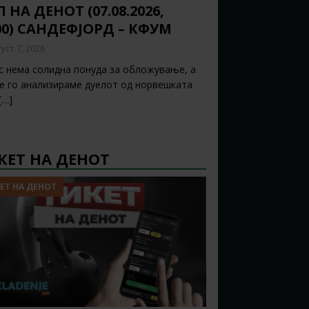
 НА ДЕНОТ (07.08.2026,
00) САНДЕФЈОРД – КФУМ
уст 7, 2026
с нема солидна понуда за обложување, а
ќе го анализираме дуелот од норвешката
[…]
КЕТ НА ДЕНОТ
ЕТ НА ДЕНОТ