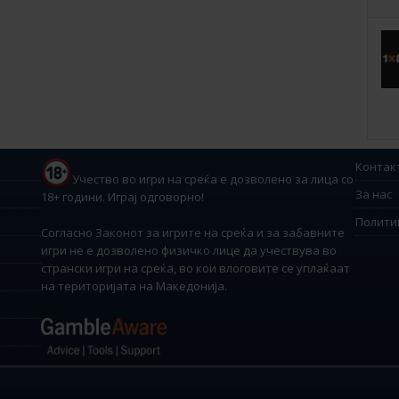
Контак
Учество во игри на среќа е дозволено за лица со
За нас
18+ години. Играј одговорно!
Полити
Согласно Законот за игрите на среќа и за забавните
игри не е дозволено физичко лице да учествува во
странски игри на среќа, во кои влоговите се уплаќаат
на територијата на Македонија.