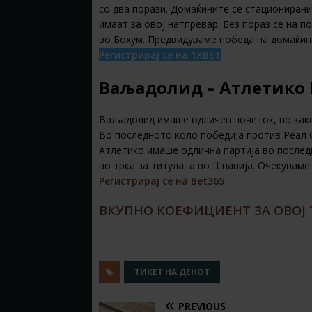
со два порази. Домаќините се стациониран
имаат за овој натпревар. Без пораз се на п
во Бохум. Предвидуваме победа на домаќин
Регистрирај се на 1XBET
Ваљадолид – Атлетико 
Ваљадолид имаше одличен почеток, но како
Во последното коло победија против Реал С
Атлетико имаше одлична партија во послед
во трка за титулата во Шпанија. Очекуваме
Регистрирај се на Bet365
ВКУПНО КОЕФИЦИЕНТ ЗА ОВОЈ Т
ТИКЕТ НА ДЕНОТ
PREVIOUS