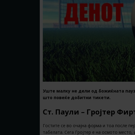
Уште малку не дели од божиќната пауз
што повеќе добитни тикети.
Ст. Паули – Гројтер Фирт
Гостите се во очајна форма и тоа после пе
табелата. Сега Гројтер е на осмото место, 