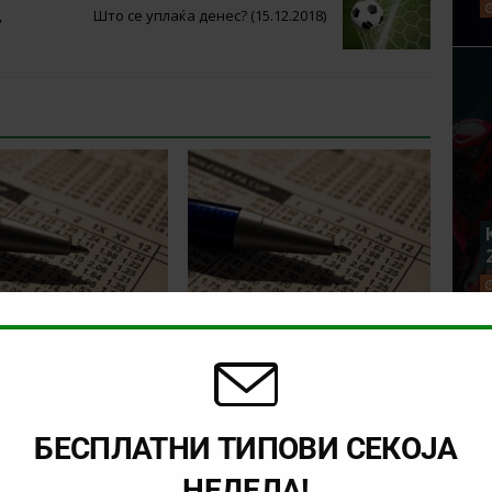
,
Што се уплаќа денес? (15.12.2018)
а денот (недела,
Тикет на денот (
18)
четврток, 02.11.2017 )
БЕСПЛАТНИ ТИПОВИ СЕКОЈА
НЕДЕЛА!