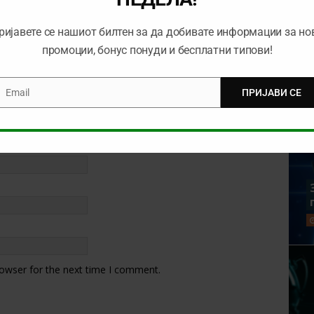
ријавете се нашиот билтен за да добивате информации за но
промоции, бонус понуди и бесплатни типови!
Email
ПРИЈАВИ СЕ
mail
rowser for the next time I comment.