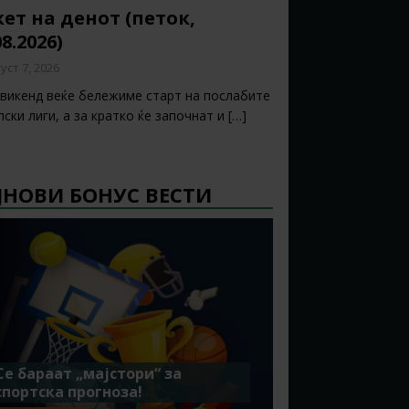
ет на денот (петок,
08.2026)
уст 7, 2026
 викенд веќе бележиме старт на послабите
ски лиги, а за кратко ќе започнат и
[…]
ЈНОВИ БОНУС ВЕСТИ
Се бараат „мајстори“ за
спортска прогноза!