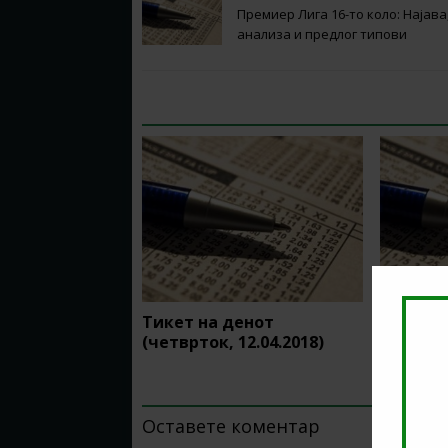
Премиер Лига 16-то коло: Најава
анализа и предлог типови
RELATED ARTICLES
Тикет на денот
Тикет н
(четврток, 12.04.2018)
25.02.20
BE THE FIRST TO COMMENT
Оставете коментар