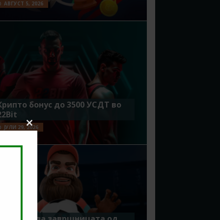
АВГУСТ 5, 2026
Крипто бонус до 3500 УСДТ во
22Bit
ЈУЛИ 29, 2026
Close
this
module
Идеално за завршницата од