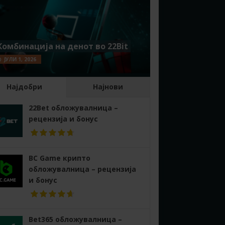
Комбинација на денот во 22Bit
ЈУЛИ 1, 2026
Најдобри
Најнови
22Bet обложувалница –
рецензија и бонус
BC Game крипто
обложувалница – рецензија
и бонус
Bet365 обложувалница –