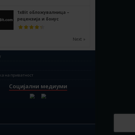
1xBit обложувалница –
рецензија и бонус
Next »
т
ка на приватност
Социјални медиуми