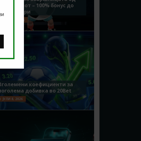
Мундијалот – 100% бонус до
7500 денари
ви
ЈУЛИ 15, 2026
Зголемени коефициенти за
поголема добивка во 20Bet
ЈУЛИ 8, 2026