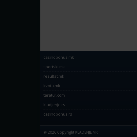
casinobonus.mk
sportski.mk
rezultat.mk
kvota.mk
taratur.com
kladjenje.rs
casinobonus.rs
@ 2026 Copyright KLADENJE.MK