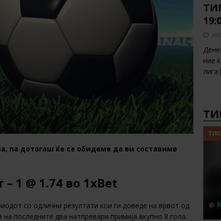
ТИП
19:
авг
Дене
ние 
лига
ТИ
ТИК
а, па дотогаш ќе се обидеме да ви составиме
 – 1 @ 1.74 во 1xBet
риодот со одлични резултати кои ги доведе на врвот од
а на последните два натпревари примија вкупно 8 гола,