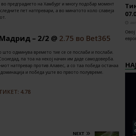
и во предградието на Хамбург и многу подобар момент
Тик
оследните пет натпревари, а во минатото коло славеја
07.
от.
авг
Овој
Мадрид – 2/2 @
2.75 во Bet365
европ
 што одминува времето тие се се послаби и послаби.
осиедад, па тоа на некој начин им даде самодоверба.
НА
ниот натпревар против Алавес, а со таа победа останаа
 доминација и победа уште во првото полувреме.
ИКЕТ: 4.78
NEXT