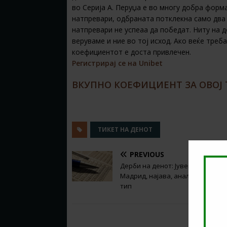
во Серија А. Перуџа е во многу добра форм
натпревари, одбраната потклекна само два 
натпревари не успеаа да победат. Ниту на д
веруваме и ние во тој исход. Ако веќе треб
коефициентот е доста привлечен.
Регистрирај се на Unibet
ВКУПНО КОЕФИЦИЕНТ ЗА ОВОЈ Т
ТИКЕТ НА ДЕНОТ
PREVIOUS
Дерби на денот: Јувентус – Реал
Мадрид, најава, анализа и пред
тип
RELATED ARTICLES