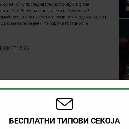
а, со неколку последователни победи. Во тие
пати. Про Верчели е во големи проблеми и 8
омаќините, ниту на гостите реми не им одговара, па не
а да бираме победник, го бираме гостинот, а
ИКЕТ: 7.95
NEXT
Betfair: Депозирате 20, а добивате 40
лог
евра!
БЕСПЛАТНИ ТИПОВИ СЕКОЈА