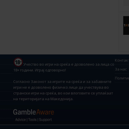
Контак
Учество во игри на среќа е дозволено за лица со
За нас
18+ години. Играј одговорно!
Полити
Согласно Законот за игрите на среќа и за забавните
игри не е дозволено физичко лице да учествува во
странски игри на среќа, во кои влоговите се уплаќаат
на територијата на Македонија.