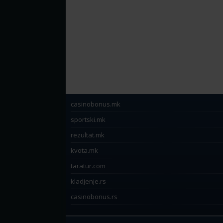
casinobonus.mk
sportski.mk
rezultat.mk
kvota.mk
taratur.com
kladjenje.rs
casinobonus.rs