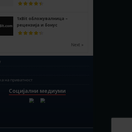
1xBit обложувалница –
рецензија и бонус
Next »
т
ка на приватност
Социјални медиуми