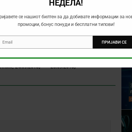
НЕДЕЛА!
ријавете се нашиот билтен за да добивате информации за но
промоции, бонус понуди и бесплатни типови!
Email
ПРИЈАВИ СЕ
mail
а денот
Тикет на денот (среда,
лник, 24.09.2018)
26.09.2018)