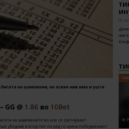
ТИП
ИН
авг
Дене
ние 
Конф
ТИ
ТИК
 Лигата на шампиони, но освен нив има и уште
 – GG @
1.86
во
10Bet
Лигата на шампионите во кое се сретнуваат
ше убедлив и втор пат по ред го крена победничкиот