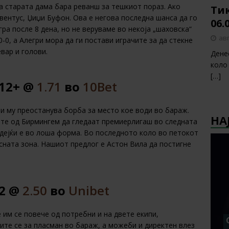
 а старата дама бара реванш за тешкиот пораз. Ако
Тик
увентус, Џиџи Буфон. Ова е негова последна шанса да го
06.
гра после 8 дена, но не веруваме во некоја „шаховска“
авг
0-0, а Алегри мора да ги постави играчите за да стекне
вар и голови.
Дене
коло
[…]
T12+ @
1.71
во
10Bet
и му преостанува борба за место кое води во бараж.
НА
ите од Бирмингем да гледаат премиерлигаш во следната
бидејќи е во лоша форма. Во последното коло во петокот
сната зона. Нашиот предлог е Астон Вила да постигне
 2 @
2.50
во
Unibet
им се повече од потребни и на двете екипи,
тите се за пласман во бараж, а можеби и директен влез