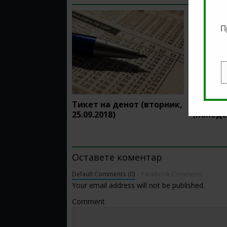
П
E
Тикет на денот (вторник,
Тикет н
25.09.2018)
(понеде
BE THE FIRST TO COMMENT
Оставете коментар
Default Comments (0)
Facebook Comments
Your email address will not be published.
Comment