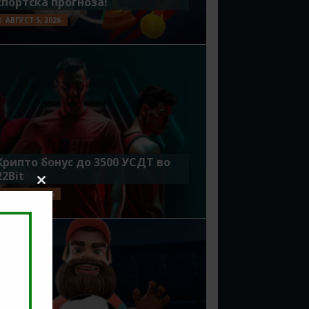
спортска прогноза!
АВГУСТ 5, 2026
Крипто бонус до 3500 УСДТ во
22Bit
Close
ЈУЛИ 29, 2026
this
module