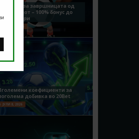
Идеално за завршницата од
Мундијалот – 100% бонус до
ви
7500 денари
ЈУЛИ 15, 2026
Зголемени коефициенти за
поголема добивка во 20Bet
ЈУЛИ 8, 2026