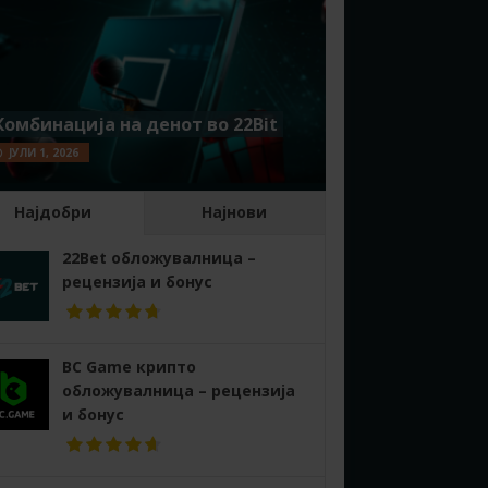
Комбинација на денот во 22Bit
ЈУЛИ 1, 2026
Најдобри
Најнови
22Bet обложувалница –
рецензија и бонус
BC Game крипто
обложувалница – рецензија
и бонус