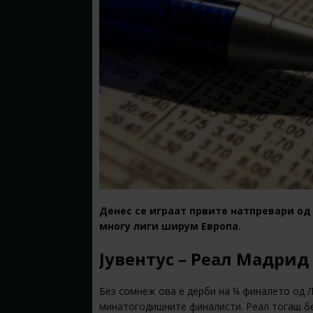
Денес се играат првите натпревари од
многу лиги ширум Европа.
Јувентус – Реал Мадрид
Без сомнеж ова е дерби на ¼ финалето од 
минатогодишните финалисти. Реал тогаш бе