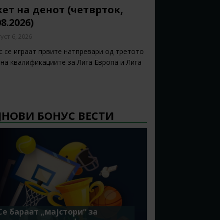
ет на денот (четврток,
08.2026)
уст 6, 2026
с се играат првите натпревари од третото
 на квалификациите за Лига Европа и Лига
ЈНОВИ БОНУС ВЕСТИ
Се бараат „мајстори“ за