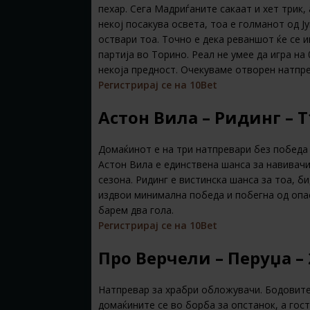
пехар. Сега Мадриѓаните сакаат и хет трик,
некој посакува освета, тоа е голманот од Ј
оствари тоа. Точно е дека реваншот ќе се и
партија во Торино. Реал не умее да игра на 
некоја предност. Очекуваме отворен натпре
Регистрирај се на 10Bet
Астон Вила – Ридинг – 
Домаќинот е на три натпревари без победа 
Астон Вила е единствена шанса за навивач
сезона. Ридинг е вистинска шанса за тоа, 
издвои минимална победа и побегна од опа
барем два гола.
Регистрирај се на 10Bet
Про Верчели – Перуџа –
Натпревар за храбри обложувачи. Бодовите 
домаќините се во борба за опстанок, а гос