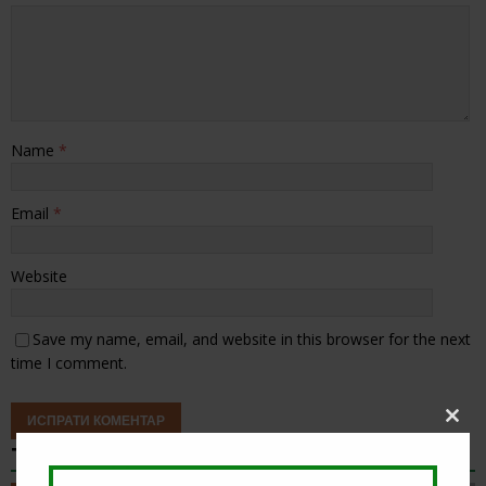
Name
*
Email
*
Website
Save my name, email, and website in this browser for the next
time I comment.
Clos
this
ТИП НА ДЕНОТ
modu