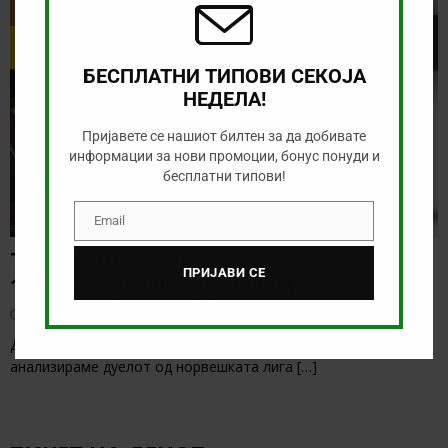
ТИП НА ДЕНОТ
БЕСПЛАТНИ ТИПОВИ СЕКОЈА
НЕДЕЛА!
Пријавете се нашиот билтен за да добивате
информации за нови промоции, бонус понуди и
бесплатни типови!
Email
Email
ТИП НА ДЕНОТ (07.08.2026,
ПРИЈАВИ СЕ
19:00) САНДЕФЈОРД – КФУМ
август 7, 2026
Денес нема солидна понуда за обложување, а ние ќе го
анализираме дуелот од норвешката лига
[…]