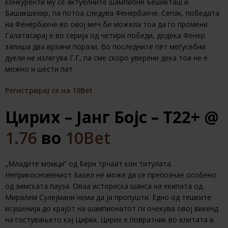
конкуренти му се актуелните шампиони Бешикташ и
Башакшехир, па потоа следува Фенербахче. Сепак, победата
на Фенербахче во овој меч би можела тоа да го промени.
Галатасарај е во серија од четири победи, додека Фенер
запиша два врзани порази. Во последните пет меѓусебни
дуели не излегува Г.Г, па сме скоро уверени дека тоа не е
можно и шести пат.
Регистрирај се на 10Bet
Цирих – Јанг Бојс – T22+ @
1.76
во
10Bet
„Младите момци“ од Берн трчаат кон титулата.
Неприкосновениот Базел не може да се препознае особено
од зимската пауза. Оваа историска шанса на екипата од
Миралем Сулејмани нема да ја пропушти. Едно од тешките
исушенија до крајот на шампионатот ги очекува овој викенд
на гостувањето кај Цирих. Цирих е повратник во елитата и