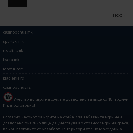
Next »
casinobonus.mk
sportski.mk
rezultat.mk
kvota.mk
taratur.com
kladjenje.rs
casinobonus.rs
Учество во игри на среќа е дозволено за лица со 18+ години.
Играј одговорно!
Согласно Законот за игрите на среќа и за забавните игри не е
дозволено физичко лице да учествува во странски игри на среќа,
во кои влоговите се уплаќаат на територијата на Македонија.