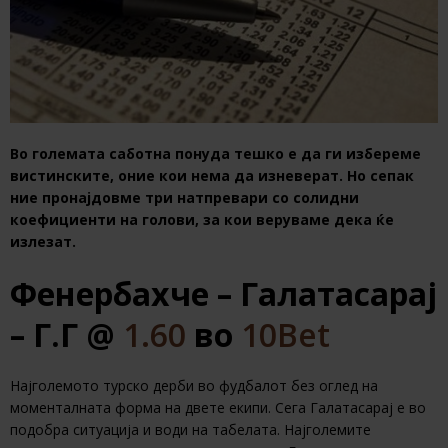
Во големата саботна понуда тешко е да ги избереме
вистинските, оние кои нема да изневерат. Но сепак
ние пронајдовме три натпревари со солидни
коефициенти на голови, за кои веруваме дека ќе
излезат.
Фенербахче – Галатасарај
– Г.Г @
1.60
во
10Bet
Најголемото турско дерби во фудбалот без оглед на
моменталната форма на двете екипи. Сега Галатасарај е во
подобра ситуација и води на табелата. Најголемите