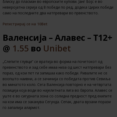
блиску до пласман во европските купови. Јанг Бојс е во
неверојатна серија од 8 победи по ред, додека Цирих победи
само на последните два натпревари во првенството.
Регистрирај се на 10Bet
Валенсија – Алавес – T12+
@
1.55
во
Unibet
„Слепите глувци“ се вратија во форма на почетокот од
превенството и зад себе имаа низа од шест натпревари без
пораз, од кои пет ги запишаа како победи. Ривалите не се
воопшто наивни, а се зачинија со победата против Севиља
во минатото коло. Сега Валенсија повторно е на четвртата
позиција која води во најелитната лига во Европа. Алавес се
уште е во сигурната зона со солидна предност пред екипите
на кои има се заканува Сегунда. Сепак, двата врзани порази
го запалија алармот.